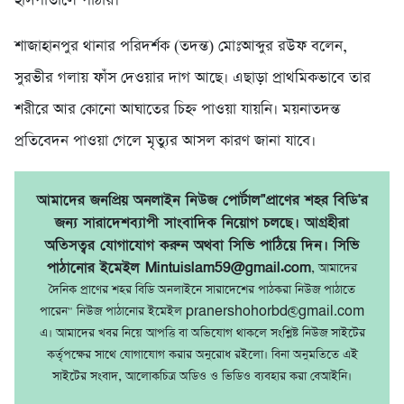
হাসপাতালে পাঠায়।
শাজাহানপুর থানার পরিদর্শক (তদন্ত) মোঃআব্দুর রউফ বলেন,
সুরভীর গলায় ফাঁস দেওয়ার দাগ আছে। এছাড়া প্রাথমিকভাবে তার
শরীরে আর কোনো আঘাতের চিহ্ন পাওয়া যায়নি। ময়নাতদন্ত
প্রতিবেদন পাওয়া গেলে মৃত্যুর আসল কারণ জানা যাবে।
আমাদের জনপ্রিয় অনলাইন নিউজ পোর্টাল"প্রাণের শহর বিডি'র
জন্য সারাদেশব্যাপী সাংবাদিক নিয়োগ চলছে। আগ্রহীরা
অতিসত্বর যোগাযোগ করুন অথবা সিভি পাঠিয়ে দিন। সিভি
পাঠানোর ইমেইল Mintuislam59@gmail.com
, আমাদের
দৈনিক প্রাণের শহর বিডি অনলাইনে সারাদেশের পাঠকরা নিউজ পাঠাতে
পারেন" নিউজ পাঠানোর ইমেইল pranershohorbd@gmail.com
এ। আমাদের খবর নিয়ে আপত্তি বা অভিযোগ থাকলে সংশ্লিষ্ট নিউজ সাইটের
কর্তৃপক্ষের সাথে যোগাযোগ করার অনুরোধ রইলো। বিনা অনুমতিতে এই
সাইটের সংবাদ, আলোকচিত্র অডিও ও ভিডিও ব্যবহার করা বেআইনি।