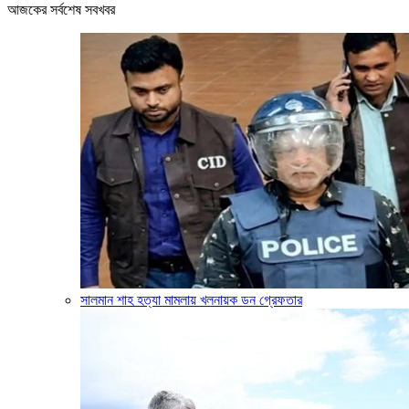
আজকের সর্বশেষ সবখবর
সালমান শাহ হত্যা মামলায় খলনায়ক ডন গ্রেফতার