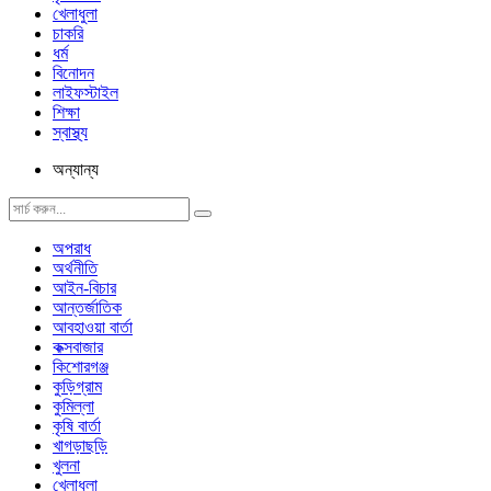
খেলাধুলা
চাকরি
ধর্ম
বিনোদন
লাইফস্টাইল
শিক্ষা
স্বাস্থ্য
অন্যান্য
অপরাধ
অর্থনীতি
আইন-বিচার
আন্তর্জাতিক
আবহাওয়া বার্তা
কক্সবাজার
কিশোরগঞ্জ
কুড়িগ্রাম
কুমিল্লা
কৃষি বার্তা
খাগড়াছড়ি
খুলনা
খেলাধুলা