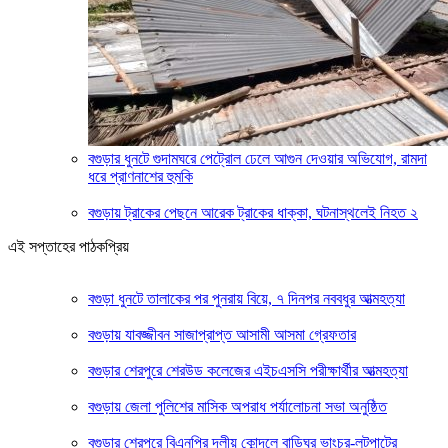
বগুড়ার ধুনটে গুদামঘরে পেট্রোল ঢেলে আগুন দেওয়ার অভিযোগ, রামদা
ধরে প্রাণনাশের হুমকি
বগুড়ায় ট্রাকের পেছনে আরেক ট্রাকের ধাক্কা, ঘটনাস্থলেই নিহত ২
এই সপ্তাহের পাঠকপ্রিয়
বগুড়া ধুনটে তালাকের পর পুনরায় বিয়ে, ৭ দিনপর নববধুর আত্মহত্যা
বগুড়ায় যাবজ্জীবন সাজাপ্রাপ্ত আসামী আসমা গ্রেফতার
বগুড়ার শেরপুরে শেরউড কলেজের এইচএসসি পরীক্ষার্থীর আত্মহত্যা
বগুড়ায় জেলা পুলিশের মাসিক অপরাধ পর্যালোচনা সভা অনুষ্ঠিত
বগুড়ার শেরপুরে বিএনপির দলীয় কোন্দলে বাড়িঘর ভাংচুর-লুটপাটের