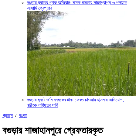
বগুড়ায় র‍্যাবের পৃথক অভিযান: মাদক মামলায় সাজাপ্রাপ্ত ৩ পলাতক
আসামি গ্রেপ্তার
বগুড়ার ‎ধুনটে জমি বন্ধকের টাকা ফেরত চাওয়ায় হামলার অভিযোগ,
নারীকে লাঞ্ছিতের দাবি
প্রচ্ছদ
/
বগুড়া
বগুড়ার শাজাহানপুরে গ্রেফতারকৃত