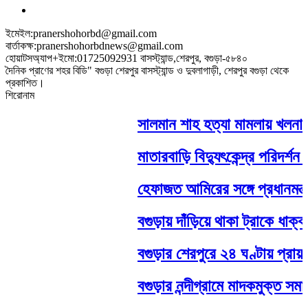
ইমেইল:pranershohorbd@gmail.com
বার্তাকক্ষ:pranershohorbdnews@gmail.com
হোয়াটসঅ্যাপ+ইমো:01725092931 বাসস্ট্যান্ড,শেরপুর, বগুড়া-৫৮৪০
দৈনিক প্রাণের শহর বিডি" বগুড়া শেরপুর বাসস্ট্যান্ড ও দুবলাগাড়ী, শেরপুর বগুড়া থেকে
প্রকাশিত।
শিরোনাম
সালমান শাহ হত্যা মামলায় খলনায়ক ড
মাতারবাড়ি বিদ্যুৎকেন্দ্র পরিদর্শন করল
হেফাজত আমিরের সঙ্গে প্রধানমন্ত্রী তা
বগুড়ায় দাঁড়িয়ে থাকা ট্রাকে ধাক্কা, 
বগুড়ার শেরপুরে ২৪ ঘণ্টায় প্রায় ১২ ঘ
বগুড়ার নন্দীগ্রামে মাদকমুক্ত সমাজ গড়