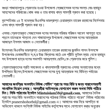
বগুড়া শাজাহানপুরে গ্রেফতার হওয়া উপজেলা স্বেচ্ছাসেবক দলের সদস্য মোঃ হুমায়ুন
আহম্মেদের পরিবারের খোজ খবর ও তার বাসায় খাদ্য সামগ্রী প্রদান করা হয়েছে।
বৃহস্পতিবার ২৪ ই নভেম্বর বিএনপির ভারপ্রাপ্ত চেয়ারম্যান তারেক রহমানের নির্দেশনায়
এসব খাদ্য সামগ্রী প্রদান করা হয়।
এসময় গ্রেফতারকৃত সেচ্ছাসেবক দলের সদস্যর পরিবার পরিজন আবেগ আপ্লুত হয়ে
পড়লে তাদেরকে শান্তনা দেন শাজাহানপুর উপজেলা সেচ্ছাসেবক দলের আহব্বায়ক
আজাদুল ইসলাম আজাদ ও নেতাকর্মীরা।
উল্লেখ্য বিএনপির ভারপ্রাপ্ত চেয়ারম্যান তারেক রহমানের জন্মদিন পালন উপলক্ষে
উপজেলার ডেমাজানীতে স,ম,র উচ্চ বিদ্যালয় মাঠে এক প্রীতি ফুটবল ম্যাচ থেকে হুমায়ুন
সহ উপজেলা ছাত্র দলের সভাপতি আবদুল্লাহ ছোটন,কে গ্রেফতার করে পুলিশ।
গ্রেফতারকৃতদের প্রতি সমবেদনা ও খাদ্যসামগ্রী প্রদানের এসময় অন্যান্যের মধ্যে
উপস্থিত ছিলেন,উপজেলা সেচ্ছাসেবক দলের যুগ্ম আহব্বায়ক সহ বিভিন্ন পর্যায়ের
নেতাকর্মী।
আমাদের জনপ্রিয় অনলাইন নিউজ পোর্টাল"প্রাণের শহর বিডি'র জন্য সারাদেশব্যাপী
সাংবাদিক নিয়োগ চলছে। আগ্রহীরা অতিসত্বর যোগাযোগ করুন অথবা সিভি পাঠিয়ে
দিন। সিভি পাঠানোর ইমেইল Mintuislam59@gmail.com
, আমাদের দৈনিক
প্রাণের শহর বিডি অনলাইনে সারাদেশের পাঠকরা নিউজ পাঠাতে পারেন" নিউজ পাঠানোর
ইমেইল pranershohorbd@gmail.com এ। আমাদের খবর নিয়ে আপত্তি বা
অভিযোগ থাকলে সংশ্লিষ্ট নিউজ সাইটের কর্তৃপক্ষের সাথে যোগাযোগ করার অনুরোধ