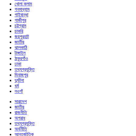
খোলা কলাম
গনমাধ্যাম
গাইবান্ধা
গাজীপুর
চট্টগ্রাম
চাকরি
জয়পুরহাট
জাতীয়
ঝালকাঠি
টাঙ্গাইল
ঠাকুরগাঁও
ঢাকা
তথ্যপ্রযুক্তি
দিনাজপুর
দুর্ঘটনা
ধর্ম
নওগাঁ
সারাদেশ
জাতীয়
রাজনীতি
অপরাধ
তথ্যপ্রযুক্তি
অর্থনীতি
আন্তর্জাতিক