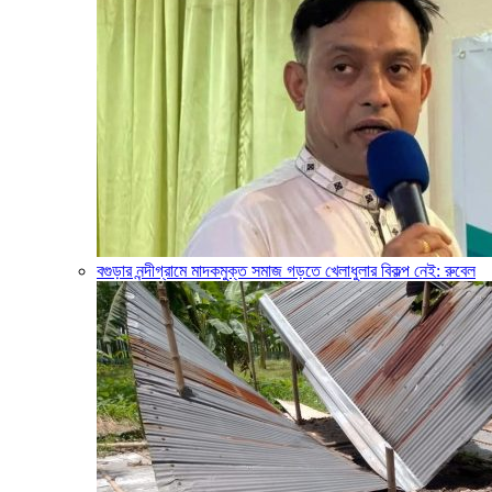
বগুড়ার নন্দীগ্রামে মাদকমুক্ত সমাজ গড়তে খেলাধুলার বিকল্প নেই: রুবেল