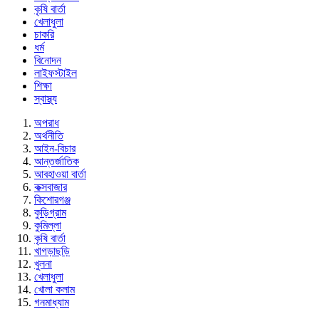
কৃষি বার্তা
খেলাধুলা
চাকরি
ধর্ম
বিনোদন
লাইফস্টাইল
শিক্ষা
স্বাস্থ্য
অপরাধ
অর্থনীতি
আইন-বিচার
আন্তর্জাতিক
আবহাওয়া বার্তা
কক্সবাজার
কিশোরগঞ্জ
কুড়িগ্রাম
কুমিল্লা
কৃষি বার্তা
খাগড়াছড়ি
খুলনা
খেলাধুলা
খোলা কলাম
গনমাধ্যাম