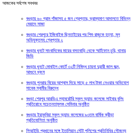
আজকের সর্বশেষ সবখবর
বগুড়ায় ৬০ গ্রাম গাঁজাসহ ৫ জন গ্রেপ্তার, ভ্রাম্যমাণ আদালতে বিভিন্ন
মেয়াদে সাজা
বগুড়ার শেরপুরে ইজিবাইক ছিনতাইয়ের পর শিশু রাজুকে হত্যা, মূল
অভিযুক্তসহ গ্রেপ্তার ২
বগুড়ার ধুনটে সাংবাদিকের মায়ের বসতবাড়ি থেকে স্মার্টফোন চুরি, থানায়
জিডি
বগুড়ার ধুনটে মোবাইল কোর্টে ৩২টি নিষিদ্ধ চায়না দুয়ারী জাল জব্দ,
আগুনে ধ্বংস
বগুড়ায় পুনরায় বিয়ের আশ্বাস দিয়ে সাড়ে ৫ লাখ টাকা নেওয়ার অভিযোগ
সাবেক স্বামীর বিরুদ্ধে
বগুড়া শেরপুর আরডিএ ল্যাবরেটরি স্কুল অ্যান্ড কলেজে সাইবার বুলিং
প্রতিরোধে সচেতনতামূলক সেমিনার অনুষ্ঠিত
বগুড়ায় ইয়াকুবিয়া স্কুল অ্যান্ড কলেজের ৯৩তম বার্ষিক ক্রীড়া
প্রতিযোগিতা অনুষ্ঠিত
সিআইডি প্রধানের সঙ্গে ইতালিয়ান স্টেট পুলিশের প্রতিনিধির সৌজন্য