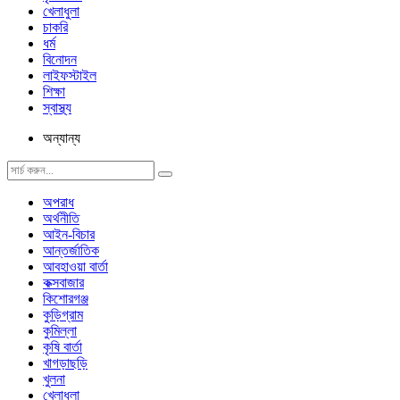
খেলাধুলা
চাকরি
ধর্ম
বিনোদন
লাইফস্টাইল
শিক্ষা
স্বাস্থ্য
অন্যান্য
অপরাধ
অর্থনীতি
আইন-বিচার
আন্তর্জাতিক
আবহাওয়া বার্তা
কক্সবাজার
কিশোরগঞ্জ
কুড়িগ্রাম
কুমিল্লা
কৃষি বার্তা
খাগড়াছড়ি
খুলনা
খেলাধুলা