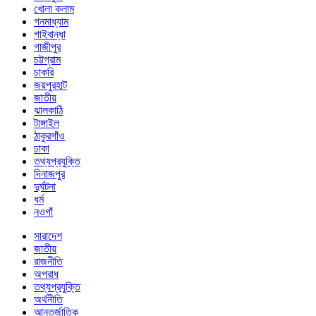
খোলা কলাম
গনমাধ্যাম
গাইবান্ধা
গাজীপুর
চট্টগ্রাম
চাকরি
জয়পুরহাট
জাতীয়
ঝালকাঠি
টাঙ্গাইল
ঠাকুরগাঁও
ঢাকা
তথ্যপ্রযুক্তি
দিনাজপুর
দুর্ঘটনা
ধর্ম
নওগাঁ
সারাদেশ
জাতীয়
রাজনীতি
অপরাধ
তথ্যপ্রযুক্তি
অর্থনীতি
আন্তর্জাতিক