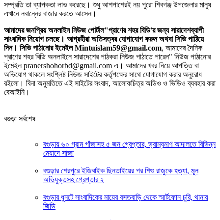
সম্প্রতি তা ব্যাপকতা লাভ করেছে। শুধু আশপাশেরই নয় পুরো শিবগঞ্জ উপজেলার মানুষ
এখানে নবান্নের বাজার করতে আসেন।
আমাদের জনপ্রিয় অনলাইন নিউজ পোর্টাল"প্রাণের শহর বিডি'র জন্য সারাদেশব্যাপী
সাংবাদিক নিয়োগ চলছে। আগ্রহীরা অতিসত্বর যোগাযোগ করুন অথবা সিভি পাঠিয়ে
দিন। সিভি পাঠানোর ইমেইল Mintuislam59@gmail.com
, আমাদের দৈনিক
প্রাণের শহর বিডি অনলাইনে সারাদেশের পাঠকরা নিউজ পাঠাতে পারেন" নিউজ পাঠানোর
ইমেইল pranershohorbd@gmail.com এ। আমাদের খবর নিয়ে আপত্তি বা
অভিযোগ থাকলে সংশ্লিষ্ট নিউজ সাইটের কর্তৃপক্ষের সাথে যোগাযোগ করার অনুরোধ
রইলো। বিনা অনুমতিতে এই সাইটের সংবাদ, আলোকচিত্র অডিও ও ভিডিও ব্যবহার করা
বেআইনি।
বগুড়া সর্বশেষ
বগুড়ায় ৬০ গ্রাম গাঁজাসহ ৫ জন গ্রেপ্তার, ভ্রাম্যমাণ আদালতে বিভিন্ন
মেয়াদে সাজা
বগুড়ার শেরপুরে ইজিবাইক ছিনতাইয়ের পর শিশু রাজুকে হত্যা, মূল
অভিযুক্তসহ গ্রেপ্তার ২
বগুড়ার ধুনটে সাংবাদিকের মায়ের বসতবাড়ি থেকে স্মার্টফোন চুরি, থানায়
জিডি