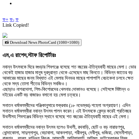
ফ+
ফ-
ফ
Link Copied!
📸 Download News PhotoCard (1080×1080)
এম,এ রাশেদ,স্টাফ রিপোর্টারঃ
নবান্ন উৎসবকে ঘিরে বগুড়ার শিবগঞ্জে বসেছে শত বছরের ঐতিহ্যবাহী মাছের মেলা। ভোর
থেকেই হাজার হাজার মানুষ দূরদূরান্ত থেকে এসেছেন মাছ কিনতে। বিভিন্ন জাতের বড়
আকারের মাছের জন্য বিখ্যাত এই মেলায় দিনভর মাছের পাশাপাশি বেচাকেনা চলবে ক্ষেত
থেকে সদ্য তোলা শীতের বিভিন্ন সবজিও।
এছাড়াও নাগরদোলা, শিশু-কিশোরদের খেলনার দোকানও বসেছে। সেইসঙ্গে মিষ্টান্ন ও
দইয়ের একটি বড় বাজারও বসানো হয় মেলা চত্বরে।
সনাতন ধর্মাবলম্বীদের পঞ্জিকানুসারে শুক্রবার (১৮ নভেম্বর) পহেলা অগ্রহায়ণ। এদিন
সনাতন ধর্মাবলম্বীরা নবান্ন উৎসব পালন করেন। এই উৎসবকে কেন্দ্র করেই প্রতিবছর
উথলীসহ শিবগঞ্জের বিভিন্ন স্থানে বসেছে শত বছরের ঐতিহ্যবাহী মাছের এই মেলা।
সনাতন ধর্মাবলম্বীদের নবান্ন উৎসব হলেও উথলী, রথবাড়ি, ছোট ও বড় নারায়ণপুর,
ধোন্দাকোলা, সাদুল্লাপুর, বেড়াবালা, আকনপাড়া, গরীবপুর, দেবীপুর, গুজিয়া, মেদেনীপাড়া,
বাকশন, , রহবল, দাড়িদহ,কিচক, আমতলী, আলিয়ারহাট, আটমুল, ভাইয়েরপুকুর,পিরব,