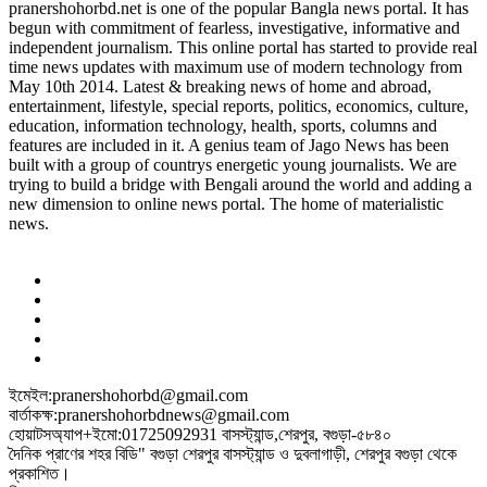
pranershohorbd.net is one of the popular Bangla news portal. It has
begun with commitment of fearless, investigative, informative and
independent journalism. This online portal has started to provide real
time news updates with maximum use of modern technology from
May 10th 2014. Latest & breaking news of home and abroad,
entertainment, lifestyle, special reports, politics, economics, culture,
education, information technology, health, sports, columns and
features are included in it. A genius team of Jago News has been
built with a group of countrys energetic young journalists. We are
trying to build a bridge with Bengali around the world and adding a
new dimension to online news portal. The home of materialistic
news.
ইমেইল:pranershohorbd@gmail.com
বার্তাকক্ষ:pranershohorbdnews@gmail.com
হোয়াটসঅ্যাপ+ইমো:01725092931 বাসস্ট্যান্ড,শেরপুর, বগুড়া-৫৮৪০
দৈনিক প্রাণের শহর বিডি" বগুড়া শেরপুর বাসস্ট্যান্ড ও দুবলাগাড়ী, শেরপুর বগুড়া থেকে
প্রকাশিত।