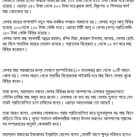
কেজিতে বিক্রি হলেও মাঝারি আকারের মাছ ২০০ টাকা থেকে ৪০০ টাকা কেজি দরে বিক্রি
হয়েছে। এছাড়া ২৪০ টাকা থেকে ৫০০ টাকা দরে ব্ল্যাক কার্প, ব্রিগেড ও সিলভার কার্প
মাছ বেচাকেনা হয়।
মেলায় মাছের পাশাপাশি নতুন শাক-সবজির পসরাও সাজানো হয়। মেলায় নতুন আলু বিক্রি
হয়েছে ২০০থেকে ২২০ টাকা কেজি দরে। এছাড়া মিষ্টি আলু ও কেশর (ফল) প্রতিকেজি
১৫০ টাকা কেজি বিক্রি হয়েছে।
মেলায় আসা মাছ ব্যবসায়ী আব্দুর রহমান, রশিদ মিয়া ,জহুরুল ইসলাম, জানায়, মেলায় ছোট-
বড় মিলে শতাধিক মাছের দোকান বসেছে। প্রত্যেক বিক্রেতা ৫ থেকে ১০ মণ করে মাছ
বিক্রি করেছেন।
মেলায় মাছ সরবরাহের জন্য সেখানে বৃহস্পতিবার (১৭ নভেম্বর) রাত থেকে ২০টি আড়ৎ
খোলা হয়। সেসব আড়ৎ থেকে স্থানীয় বিক্রেতারা পাইকারি দরে মাছ কিনে মেলায় খুচরা
বিক্রি করেন।
তারা বলেন, মহাস্থান নবান্ন মেলায় বিক্রির জন্য আশপাশের এলাকার পুকুরগুলোতে
সৌখিন চাষিরা মাছ মজুদ করে রাখেন। এলাকার কে কত বড় মাছ মেলায় তুলতে পারে যেন
তারই প্রতিযোগিতা চলে চাষিদের মধ্যে। এছাড়া আড়ৎদাররা তো আছেই।
তারা আরও বলেন, এলাকার লোকজনও প্রায় প্রতিযোগিতা করে তুলনামূলক বড় মাছ কিনে
বাড়িতে নিয়ে যায়। মূলত সনাতন ধর্মাবলম্বীরা নবান্ন উৎসব করলেও আশপাশের গ্রামের
সব সম্প্রদায়ের মানুষই কেনাকাটা করে।
মহাস্থান বাজারের ইজারাদার ইব্রাহিম হোসেন বলেন ,মেলাটি আগে ক্ষুদ্র পরিসরে হলেও