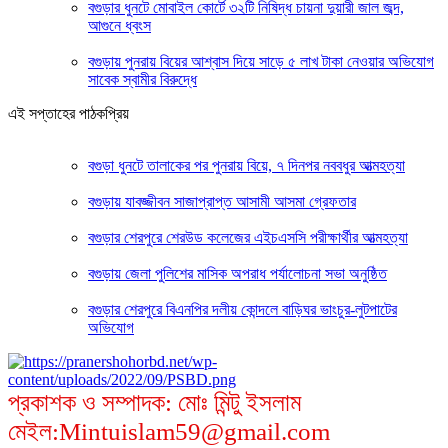
বগুড়ার ধুনটে মোবাইল কোর্টে ৩২টি নিষিদ্ধ চায়না দুয়ারী জাল জব্দ,
আগুনে ধ্বংস
বগুড়ায় পুনরায় বিয়ের আশ্বাস দিয়ে সাড়ে ৫ লাখ টাকা নেওয়ার অভিযোগ
সাবেক স্বামীর বিরুদ্ধে
এই সপ্তাহের পাঠকপ্রিয়
বগুড়া ধুনটে তালাকের পর পুনরায় বিয়ে, ৭ দিনপর নববধুর আত্মহত্যা
বগুড়ায় যাবজ্জীবন সাজাপ্রাপ্ত আসামী আসমা গ্রেফতার
বগুড়ার শেরপুরে শেরউড কলেজের এইচএসসি পরীক্ষার্থীর আত্মহত্যা
বগুড়ায় জেলা পুলিশের মাসিক অপরাধ পর্যালোচনা সভা অনুষ্ঠিত
বগুড়ার শেরপুরে বিএনপির দলীয় কোন্দলে বাড়িঘর ভাংচুর-লুটপাটের
অভিযোগ
প্রকাশক ও সম্পাদক: মোঃ মিন্টু ইসলাম
মেইল:Mintuislam59@gmail.com