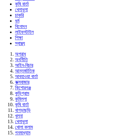
কৃষি বার্তা
খেলাধুলা
চাকরি
ধর্ম
বিনোদন
লাইফস্টাইল
শিক্ষা
স্বাস্থ্য
অপরাধ
অর্থনীতি
আইন-বিচার
আন্তর্জাতিক
আবহাওয়া বার্তা
কক্সবাজার
কিশোরগঞ্জ
কুড়িগ্রাম
কুমিল্লা
কৃষি বার্তা
খাগড়াছড়ি
খুলনা
খেলাধুলা
খোলা কলাম
গনমাধ্যাম