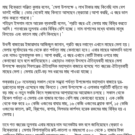
মাছ বিক্রেতা সঞ্জিত কুমার বলেন, ‍‍`মেলা উপলক্ষে ২ লাখ টাকার মাছ কিনেছি দাম বেশ
ভালই পাচ্ছি। ভোর থেকেই মাছ কিনতে আসছেন ক্রেতারা।আশা করছি, এ বছর ভাল
লাভ করতে পারবো।‍‍`
শহিদুল ইসলাম নামে আরেক ব্যবসায়ী বলেন, ‍‍`প্রতি বছর এই মেলায় মাছ বিক্রি করতে
আসি। গতবারের তুলনায় এবার বিক্রি বেশি হচ্ছে। দাম নাগালের মধ্যে থাকায় মানুষ
বিগহেড এবং কাতল মাছ বেশি কিনছেন।‍‍`
উথলী বাজারের ইজারাদার আজিজুল জানান, প্রতি বছর নবান্নে এখানে মাছের মেলা হয়।
মেলায় সূর্যোদয়ের পর থেকে রাত পর্যন্ত মাছ কেনাবেচা হবে। এবার মাছের আমদানি ভালো
এবং দামও তুলনামূলক কম। আশা করছি, এ বছর এখানে কোটি টাকার ওপরে মাছ
কেনাবেচা হবে বলে জানিয়েছেন। এছাড়াও নবান্ন উৎসবে ঐতিহ্যবাহী মাছের মেলা
উপলক্ষে বগুড়ার শিবগঞ্জের ঐতিহাসিক মহাস্থান বাজারে বসেছে শত বছরের ঐতিহ্যবাহী
মাছের মেলা। মেলায় ছোট-বড় সব ধরনের মাছ পাওয়া যাচ্ছে।
শুক্রবার (১৮ নভেম্বর) সকাল থেকে সন্ধ্যা পর্যন্ত উপজেলার মহাস্থান বাজারে দুর-
দুরান্তের মানুষ এসেছেন মাছ কিনতে। মেলা উপলেক্ষে এ এলাকার প্রতিটি বাড়িতে বড়
বড় মাছ ও নতুন সবজি কিনে স্বজনদের আপ্যায়নের আয়োজন চলছে। সকাল থেকে
বিকেল পর্যন্ত এ মেলায় এক হাজার মণেরও বেশি মাছ কেনাবেচা হয়েছে। এক কেজি
থেকে শুরু করে ২০ কেজি ওজনের বাঘার মাছ, ১৬ কেজি ওজনের ব্ল্যাক কার্প, ১৫ কেজি
ওজনের কাতল, রুই, ব্রিগেড, বাগার, সিলভার কার্পসহ হরেক রকমের মাছ বিক্রি হয় এ
মেলায়।
তবে গত বছরের তুলনায় এবার মাছের দাম অনেকটায় কম বলে জানিয়েছেন ক্রেতা ও
বিক্রেতারা। মেলায় বিশালাকৃতির রুই-কাতলা ও মাছগুলো ৫০০ থেকে ১ হাজার টাকা