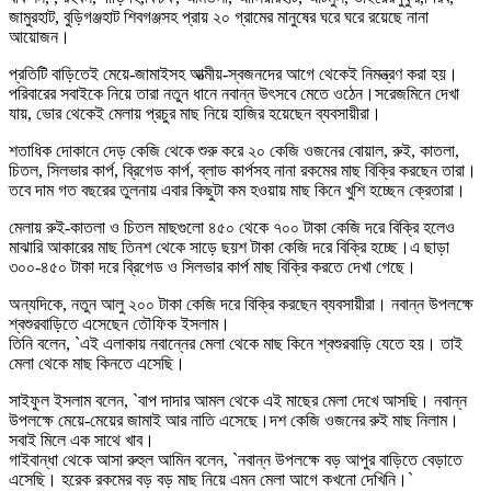
জামুরহাট, বুড়িগঞ্জহাট শিবগঞ্জসহ প্রায় ২০ গ্রামের মানুষের ঘরে ঘরে রয়েছে নানা
আয়োজন।
প্রতিটি বাড়িতেই মেয়ে-জামাইসহ আত্মীয়-স্বজনদের আগে থেকেই নিমন্ত্রণ করা হয়।
পরিবারের সবাইকে নিয়ে তারা নতুন ধানে নবান্ন উৎসবে মেতে ওঠেন।সরেজমিনে দেখা
যায়, ভোর থেকেই মেলায় প্রচুর মাছ নিয়ে হাজির হয়েছেন ব্যবসায়ীরা।
শতাধিক দোকানে দেড় কেজি থেকে শুরু করে ২০ কেজি ওজনের বোয়াল, রুই, কাতলা,
চিতল, সিলভার কার্প, ব্রিগেড কার্প, ব্লাড কার্পসহ নানা রকমের মাছ বিক্রি করছেন তারা।
তবে দাম গত বছরের তুলনায় এবার কিছুটা কম হওয়ায় মাছ কিনে খুশি হচ্ছেন ক্রেতারা।
মেলায় রুই-কাতলা ও চিতল মাছগুলো ৪৫০ থেকে ৭০০ টাকা কেজি দরে বিক্রি হলেও
মাঝারি আকারের মাছ তিনশ থেকে সাড়ে ছয়শ টাকা কেজি দরে বিক্রি হচ্ছে।এ ছাড়া
৩০০-৪৫০ টাকা দরে ব্রিগেড ও সিলভার কার্প মাছ বিক্রি করতে দেখা গেছে।
অন্যদিকে, নতুন আলু ২০০ টাকা কেজি দরে বিক্রি করছেন ব্যবসায়ীরা। নবান্ন উপলক্ষে
শ্বশুরবাড়িতে এসেছেন তৌফিক ইসলাম।
তিনি বলেন, ‍‍`এই এলাকায় নবান্নের মেলা থেকে মাছ কিনে শ্বশুরবাড়ি যেতে হয়। তাই
মেলা থেকে মাছ কিনতে এসেছি।
সাইফুল ইসলাম বলেন, ‍‍`বাপ দাদার আমল থেকে এই মাছের মেলা দেখে আসছি। নবান্ন
উপলক্ষে মেয়ে-মেয়ের জামাই আর নাতি এসেছে।দশ কেজি ওজনের রুই মাছ নিলাম।
সবাই মিলে এক সাথে খাব।
গাইবান্ধা থেকে আসা রুহুল আমিন বলেন, ‍‍`নবান্ন উপলক্ষে বড় আপুর বাড়িতে বেড়াতে
এসেছি। হরেক রকমের বড় বড় মাছ নিয়ে এমন মেলা আগে কখনো দেখিনি।‍‍`