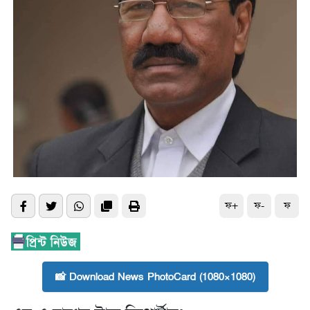
ফ+
ফ-
ফ
📸 Download News PhotoCard (1080×1080)