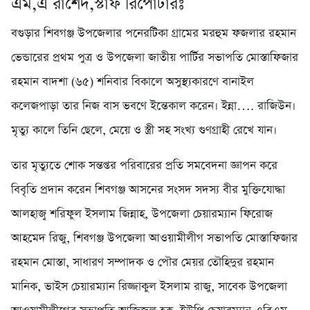
এম,এ রাশেদ,স্টাফ রিপোর্টারঃ
বগুড়ার শিবগঞ্জ উপজেলার পনেরটিকা গ্রামের মরহুম ফজলার রহমান
ভেন্ডারের প্রথম পুত্র ও উপজেলা জাতীয় পার্টির সভাপতি মোস্তাফিজার
রহমান বাদশা (৬৫) শনিবার বিকালে অসুস্থ্যকারণে বানাইল
কলেজপাড়া তার নিজ বাস ভবণে ইন্তেকাল করেন। ইন্না…. রাজিউন।
মৃত্যু কালে তিনি ছেলে, মেয়ে ও স্ত্রী সহ সংখ্য গুণগ্রাহী রেখে যান।
তার মৃত্যুতে শোক সন্তপ্তর পরিবারের প্রতি সমবেদনা জ্ঞাপন করে
বিবৃতি প্রদান করেন শিবগঞ্জ আসনের সংসদ সদস্য বীর মুক্তিযোদ্ধা
আলহাজ্ব শরিফুল ইসলাম জিন্নাহ, উপজেলা চেয়ারম্যান ফিরোজ
আহমেদ রিজু, শিবগঞ্জ উপজেলা আওয়ামীলীগ সভাপতি মোস্তাফিজার
রহমান মোস্তা, সাধারণ সম্পাদক ও পৌর মেয়র তৌহিদুর রহমান
মানিক, ভাইস চেয়ারম্যান রিজ্জাকুল ইসলাম রাজু, সাবেক উপজেলা