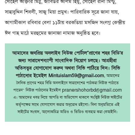
সোহেল আক্তার মিঠু, জাবিউর আলম হিমু, সোহেল রানা মিন্টু,
সাহাবুদ্দিন শিবলী, সাজু মিয়া প্রমুখ। পারিবারিক সূত্রে জানা যায়,
আগামীকাল রবিবার বেলা ১১টায় বরকতিয়া মসজিদ সংলগ্ন কেন্দ্রীয়
ঈদ গাহ মাঠে মরহুমের জানাজা নামাজ অনুষ্ঠিত হবে।
আমাদের জনপ্রিয় অনলাইন নিউজ পোর্টাল"প্রাণের শহর বিডি'র
জন্য সারাদেশব্যাপী সাংবাদিক নিয়োগ চলছে। আগ্রহীরা
অতিসত্বর যোগাযোগ করুন অথবা সিভি পাঠিয়ে দিন। সিভি
পাঠানোর ইমেইল Mintuislam59@gmail.com
, আমাদের
দৈনিক প্রাণের শহর বিডি অনলাইনে সারাদেশের পাঠকরা নিউজ পাঠাতে
পারেন" নিউজ পাঠানোর ইমেইল pranershohorbd@gmail.com
এ। আমাদের খবর নিয়ে আপত্তি বা অভিযোগ থাকলে সংশ্লিষ্ট নিউজ সাইটের
কর্তৃপক্ষের সাথে যোগাযোগ করার অনুরোধ রইলো। বিনা অনুমতিতে এই
সাইটের সংবাদ, আলোকচিত্র অডিও ও ভিডিও ব্যবহার করা বেআইনি।