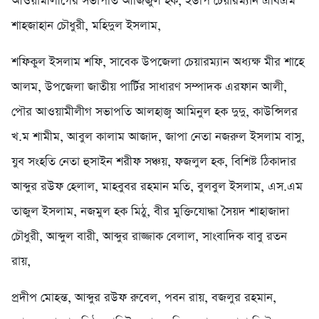
আওয়ামীলীগের সভাপতি আজিজুল হক, ইউপি চেয়ারম্যান এবিএম
শাহজাহান চৌধুরী, মহিদুল ইসলাম,
শফিকুল ইসলাম শফি, সাবেক উপজেলা চেয়ারম্যান অধ্যক্ষ মীর শাহে
আলম, উপজেলা জাতীয় পার্টির সাধারণ সম্পাদক এরফান আলী,
পৌর আওয়ামীলীগ সভাপতি আলহাজ্ব আমিনুল হক দুদু, কাউন্সিলর
খ.ম শামীম, আবুল কালাম আজাদ, জাপা নেতা নজরুল ইসলাম বাসু,
যুব সংহতি নেতা হুসাইন শরীফ সঞ্চয়, ফজলুল হক, বিশিষ্ট ঠিকাদার
আব্দুর রউফ হেলাল, মাহবুবর রহমান মতি, বুলবুল ইসলাম, এস.এম
তাজুল ইসলাম, নজমুল হক মিঠু, বীর মুক্তিযোদ্ধা সৈয়দ শাহাজাদা
চৌধুরী, আব্দুল বারী, আব্দুর রাজ্জাক বেলাল, সাংবাদিক বাবু রতন
রায়,
প্রদীপ মোহন্ত, আব্দুর রউফ রুবেল, পবন রায়, বজলুর রহমান,