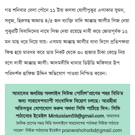
গত শনিবার বেলা পৌনে ১১ টায় কলসা যোগীপুকুর এলাকার সুমন,
সবুজ, হিরুসহ অজ্ঞাত ৪/৫ জন ব্যাক্তি বাদি আক্কাছ আলীর লিজ নেয়া
পুকুরটি বিবাদিদের নামে লিজ নেয়া রয়েছে দাবী করে জোরপূর্বক ১২
মন মাছ ধরে নিয়ে যায়। এসময় আক্কাছ আলীর বাধা দিলে প্রতিপক্ষরা
ক্ষিপ্ত হয়ে মারধর করে তার নিকট থেকে ৩০ হাজার টাকা কেড়ে নিয়
বলে দাবী আক্কাছ আলী। আদমদীঘি থানার ডিউডি অফিসার উপ
পরিদর্শক হাফিজ উদ্দিন অভিযোগ পাওয়া নিশ্চিত করেন।
আমাদের জনপ্রিয় অনলাইন নিউজ পোর্টাল"প্রাণের শহর বিডি'র
জন্য সারাদেশব্যাপী সাংবাদিক নিয়োগ চলছে। আগ্রহীরা
অতিসত্বর যোগাযোগ করুন অথবা সিভি পাঠিয়ে দিন। সিভি
পাঠানোর ইমেইল Mintuislam59@gmail.com
, আমাদের
দৈনিক প্রাণের শহর বিডি অনলাইনে সারাদেশের পাঠকরা নিউজ পাঠাতে
পারেন" নিউজ পাঠানোর ইমেইল pranershohorbd@gmail.com