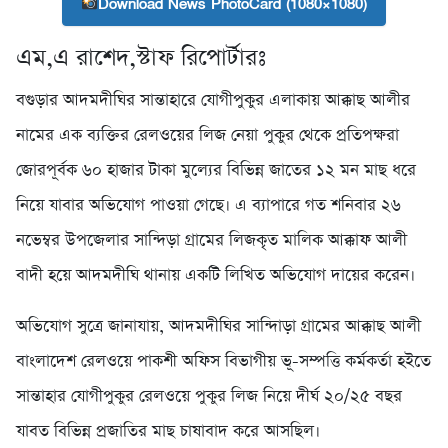
Download News PhotoCard (1080×1080)
এম,এ রাশেদ,স্টাফ রিপোর্টারঃ
বগুড়ার আদমদীঘির সান্তাহারে যোগীপুকুর এলাকায় আক্কাছ আলীর
নামের এক ব্যক্তির রেলওয়ের লিজ নেয়া পুকুর থেকে প্রতিপক্ষরা
জোরপূর্বক ৬০ হাজার টাকা মুল্যের বিভিন্ন জাতের ১২ মন মাছ ধরে
নিয়ে যাবার অভিযোগ পাওয়া গেছে। এ ব্যাপারে গত শনিবার ২৬
নভেম্বর উপজেলার সান্দিড়া গ্রামের লিজকৃত মালিক আক্কাফ আলী
বাদী হয়ে আদমদীঘি থানায় একটি লিখিত অভিযোগ দায়ের করেন।
অভিযোগ সুত্রে জানাযায়, আদমদীঘির সান্দিাড়া গ্রামের আক্কাছ আলী
বাংলাদেশ রেলওয়ে পাকশী অফিস বিভাগীয় ভূ-সম্পত্তি কর্মকর্তা হইতে
সান্তাহার যোগীপুকুর রেলওয়ে পুকুর লিজ নিয়ে দীর্ঘ ২০/২৫ বছর
যাবত বিভিন্ন প্রজাতির মাছ চাষাবাদ করে আসছিল।