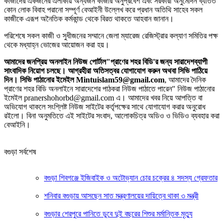
কাজীদের একজনের এলাকায় অন্যজন কাজীর অনুপ্রবেশ এবং সরকারী অনুমোদন ব্যতিত
কোন লোক বিবাহ পরানো সম্পূর্ণ বেআইনী উল্লেখ করে প্রধান অতিথি সাহেব সকল
কাজীকে এরূপ অনৈতিক কর্মকান্ড থেকে বিরত থাকতে আহবান জানান।
পরিশেষে সকল কাজী ও সুধীজনের সম্মানে জেলা ম্যারেজ রেজিস্ট্রার কল্যাণ সমিতির পক্ষ
থেকে মধ্যাহ্ন ভোজের আয়োজন করা হয়।
আমাদের জনপ্রিয় অনলাইন নিউজ পোর্টাল"প্রাণের শহর বিডি'র জন্য সারাদেশব্যাপী
সাংবাদিক নিয়োগ চলছে। আগ্রহীরা অতিসত্বর যোগাযোগ করুন অথবা সিভি পাঠিয়ে
দিন। সিভি পাঠানোর ইমেইল Mintuislam59@gmail.com
, আমাদের দৈনিক
প্রাণের শহর বিডি অনলাইনে সারাদেশের পাঠকরা নিউজ পাঠাতে পারেন" নিউজ পাঠানোর
ইমেইল pranershohorbd@gmail.com এ। আমাদের খবর নিয়ে আপত্তি বা
অভিযোগ থাকলে সংশ্লিষ্ট নিউজ সাইটের কর্তৃপক্ষের সাথে যোগাযোগ করার অনুরোধ
রইলো। বিনা অনুমতিতে এই সাইটের সংবাদ, আলোকচিত্র অডিও ও ভিডিও ব্যবহার করা
বেআইনি।
বগুড়া সর্বশেষ
বগুড়া শিবগঞ্জে ইজিবাইক ও অটোভ্যান চোর চক্রের ৪ সদস্য গ্রেফতার
শনিবার বগুড়ায় আসছেন সাত মন্ত্রণালয়ের দায়িত্বে থাকা ৩ মন্ত্রী
বগুড়ার শেরপুরে পানিতে ডুবে দুই বছরের শিশুর মর্মান্তিক মৃত্যু