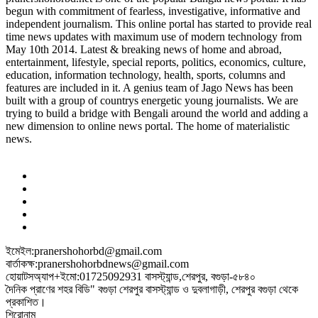
begun with commitment of fearless, investigative, informative and
independent journalism. This online portal has started to provide real
time news updates with maximum use of modern technology from
May 10th 2014. Latest & breaking news of home and abroad,
entertainment, lifestyle, special reports, politics, economics, culture,
education, information technology, health, sports, columns and
features are included in it. A genius team of Jago News has been
built with a group of countrys energetic young journalists. We are
trying to build a bridge with Bengali around the world and adding a
new dimension to online news portal. The home of materialistic
news.
ইমেইল:pranershohorbd@gmail.com
বার্তাকক্ষ:pranershohorbdnews@gmail.com
হোয়াটসঅ্যাপ+ইমো:01725092931 বাসস্ট্যান্ড,শেরপুর, বগুড়া-৫৮৪০
দৈনিক প্রাণের শহর বিডি" বগুড়া শেরপুর বাসস্ট্যান্ড ও দুবলাগাড়ী, শেরপুর বগুড়া থেকে
প্রকাশিত।
শিরোনাম