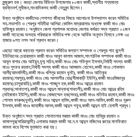
মুন্জুরুল হক। বগুড়া জেলার বিভিন্ন উপজেলার ৮০জন কাজী,স্থানীয় গন্যমান্য
ব্যক্তিবর্গ,সুধীজন,সাংবাদিকসহ কাজী নেতৃবৃন্দ ছিলেন।
উক্ত অনুষ্টানে কাজীদের পেশাগত জীবনের বিষয়ে আলোচনা উপস্থাপন করেন সমিতির
সহ-সভাপতি ও শেরপুর শহিদীয়া আলিয়া কোমিল মাদ্রারাসার অধ্যক্ষ কাজী মাও মোঃ
হাফিজুর রহমান। অনুষ্ঠানে জেলা প্রশাসক মহোদয় জেলায় কর্মরত সদ্য প্রয়াত ০২জন
কাজী সাহেবের অসহায় পরিবারকে সমিতির পক্ষ থেকে আর্থিক অনুদান হিসাবে ১লক্ষ ৩৫
হাজার ৬শত নগদ অর্থ প্রদান করেন।
এছাড়া আরো বক্তব্য প্রদান করেন সমিতির কল্যাণ সম্পাদক ও শেরপুর শাহ বন্দেগী
ইউনিয়নের চেয়ারম্যান কাজী মাওঃ আবুল কালাম আজাদ,সাংগঠনিক সম্পাদক কাজী মাওঃ
আবুল বাশার মোঃ আইয়ুব,যুগ্ম সচিব,কাজী মাওঃ মোঃ শফিকুল ইসলাম,নির্বাহী সদস্য কাজী
মাওঃ লুৎফর রহমান,নির্বাহী সদস্য কাজী মাওঃ আমজাদ হোসেন,কাজী মাওঃ লোকমান
আলী(আদমদিঘী),কাজী মাওঃ খলিলুর রহমান ধুনট), কাজী মাওঃ আতিকুর
রহমান(শেরপুর),কাজী মাওঃ মোঃ আলমগীর হোঃ(সীমাবাড়ী ইউপি),কাজী মাওঃমিজানূর
রহমান(চোলুয়াবাড়ি),কাজী মাওঃ শামছুল হক,কাজী মাওঃ আব্দুর রহমান
প্রধান(সোনাতলা),কাজী মাওঃ আব্দুল মান্নান(গাবতলী),কাজী মাওঃ মোঃ আব্দুর রহিম
(মহিষাবান ইউপি),কাজী মাওঃ মোজাম্মেল হক(সদর),কাজী মাওঃ মতিউর রহমান,কাজী মাওঃ
গোলাম ফারুক(ধুনট),কাজী মাওঃ আব্দুল হামিদ,কাজী মাওঃ আল-আমিন,কাজী মাওঃ নূরুল
ইসলাম,কাজী মাওঃ জাহাঙ্গীর আলম,কাজী আব্দুল গফুর,কাজী আব্দুল হাই হেলালী প্রমূখ।
উক্ত অনুষ্ঠানে সদ্য প্রয়াত সোনাতলার মরহুম কাজী মাওঃ মোঃ হাবিবুর রহমান ও
কামালপুর(সারিয়াকান্দী) এলাকার মরহুম কাজী আ.ন.ম আব্দুল মজিদের রুহের মাগফিরাত
কামনা করে বিশেষ মুনাজাত করা হয়।