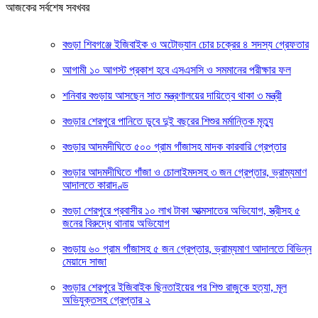
আজকের সর্বশেষ সবখবর
বগুড়া শিবগঞ্জে ইজিবাইক ও অটোভ্যান চোর চক্রের ৪ সদস্য গ্রেফতার
আগামী ১০ আগস্ট প্রকাশ হবে এসএসসি ও সমমানের পরীক্ষার ফল
শনিবার বগুড়ায় আসছেন সাত মন্ত্রণালয়ের দায়িত্বে থাকা ৩ মন্ত্রী
বগুড়ার শেরপুরে পানিতে ডুবে দুই বছরের শিশুর মর্মান্তিক মৃত্যু
বগুড়ার আদমদীঘিতে ৫০০ গ্রাম গাঁজাসহ মাদক কারবারি গ্রেপ্তার
বগুড়ার আদমদীঘিতে গাঁজা ও চোলাইমদসহ ৩ জন গ্রেপ্তার, ভ্রাম্যমাণ
আদালতে কারাদণ্ড
বগুড়া শেরপুরে প্রবাসীর ১০ লাখ টাকা আত্মসাতের অভিযোগ, স্ত্রীসহ ৫
জনের বিরুদ্ধে থানায় অভিযোগ
বগুড়ায় ৬০ গ্রাম গাঁজাসহ ৫ জন গ্রেপ্তার, ভ্রাম্যমাণ আদালতে বিভিন্ন
মেয়াদে সাজা
বগুড়ার শেরপুরে ইজিবাইক ছিনতাইয়ের পর শিশু রাজুকে হত্যা, মূল
অভিযুক্তসহ গ্রেপ্তার ২