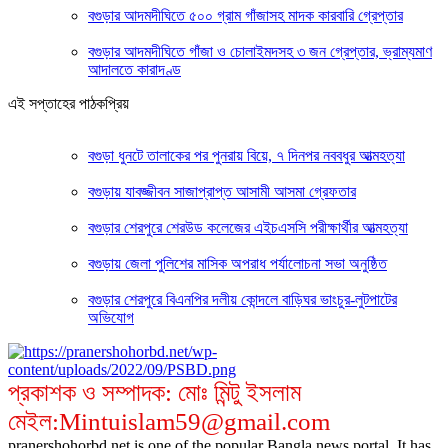
বগুড়ার আদমদীঘিতে ৫০০ গ্রাম গাঁজাসহ মাদক কারবারি গ্রেপ্তার
বগুড়ার আদমদীঘিতে গাঁজা ও চোলাইমদসহ ৩ জন গ্রেপ্তার, ভ্রাম্যমাণ
আদালতে কারাদণ্ড
এই সপ্তাহের পাঠকপ্রিয়
বগুড়া ধুনটে তালাকের পর পুনরায় বিয়ে, ৭ দিনপর নববধুর আত্মহত্যা
বগুড়ায় যাবজ্জীবন সাজাপ্রাপ্ত আসামী আসমা গ্রেফতার
বগুড়ার শেরপুরে শেরউড কলেজের এইচএসসি পরীক্ষার্থীর আত্মহত্যা
বগুড়ায় জেলা পুলিশের মাসিক অপরাধ পর্যালোচনা সভা অনুষ্ঠিত
বগুড়ার শেরপুরে বিএনপির দলীয় কোন্দলে বাড়িঘর ভাংচুর-লুটপাটের
অভিযোগ
প্রকাশক ও সম্পাদক: মোঃ মিন্টু ইসলাম
মেইল:Mintuislam59@gmail.com
pranershohorbd.net is one of the popular Bangla news portal. It has