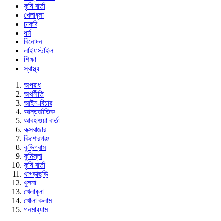
কৃষি বার্তা
খেলাধুলা
চাকরি
ধর্ম
বিনোদন
লাইফস্টাইল
শিক্ষা
স্বাস্থ্য
অপরাধ
অর্থনীতি
আইন-বিচার
আন্তর্জাতিক
আবহাওয়া বার্তা
কক্সবাজার
কিশোরগঞ্জ
কুড়িগ্রাম
কুমিল্লা
কৃষি বার্তা
খাগড়াছড়ি
খুলনা
খেলাধুলা
খোলা কলাম
গনমাধ্যাম