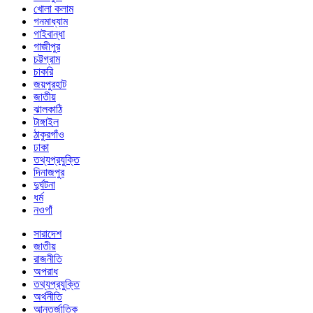
খোলা কলাম
গনমাধ্যাম
গাইবান্ধা
গাজীপুর
চট্টগ্রাম
চাকরি
জয়পুরহাট
জাতীয়
ঝালকাঠি
টাঙ্গাইল
ঠাকুরগাঁও
ঢাকা
তথ্যপ্রযুক্তি
দিনাজপুর
দুর্ঘটনা
ধর্ম
নওগাঁ
সারাদেশ
জাতীয়
রাজনীতি
অপরাধ
তথ্যপ্রযুক্তি
অর্থনীতি
আন্তর্জাতিক