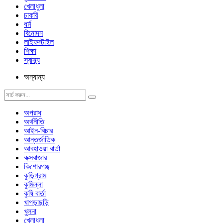
খেলাধুলা
চাকরি
ধর্ম
বিনোদন
লাইফস্টাইল
শিক্ষা
স্বাস্থ্য
অন্যান্য
অপরাধ
অর্থনীতি
আইন-বিচার
আন্তর্জাতিক
আবহাওয়া বার্তা
কক্সবাজার
কিশোরগঞ্জ
কুড়িগ্রাম
কুমিল্লা
কৃষি বার্তা
খাগড়াছড়ি
খুলনা
খেলাধুলা