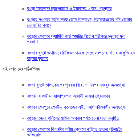
বগুড়া কাহালুতে ট্যাপেন্টাডল ও ইয়াবাসহ ৫ জন গ্রেপ্তার
বগুড়ায় সওজের নতুন সড়ক জোন উদ্বোধন, উত্তরাঞ্চলের পাঁচ জেলার
ভোগান্তি কমবে
বগুড়ার শেরপুরে ফ্যামিলি কার্ড শুমারির নিয়োগ পরীক্ষার চূড়ান্ত ফল
প্রকাশ
বগুড়ার ধুনটে অর্থাভাবে চিকিৎসা থমকে গেছে স্বপনের, বাঁচার আকুতি ২০
বছরের যুবকের
এই সপ্তাহের পাঠকপ্রিয়
বগুড়া ধুনটে তালাকের পর পুনরায় বিয়ে, ৭ দিনপর নববধুর আত্মহত্যা
বগুড়ায় যাবজ্জীবন সাজাপ্রাপ্ত আসামী আসমা গ্রেফতার
বগুড়ার শেরপুরে শেরউড কলেজের এইচএসসি পরীক্ষার্থীর আত্মহত্যা
বগুড়ায় জেলা পুলিশের মাসিক অপরাধ পর্যালোচনা সভা অনুষ্ঠিত
বগুড়ার শেরপুরে বিএনপির দলীয় কোন্দলে বাড়িঘর ভাংচুর-লুটপাটের
অভিযোগ