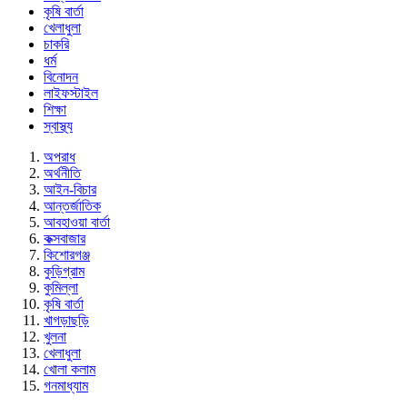
কৃষি বার্তা
খেলাধুলা
চাকরি
ধর্ম
বিনোদন
লাইফস্টাইল
শিক্ষা
স্বাস্থ্য
অপরাধ
অর্থনীতি
আইন-বিচার
আন্তর্জাতিক
আবহাওয়া বার্তা
কক্সবাজার
কিশোরগঞ্জ
কুড়িগ্রাম
কুমিল্লা
কৃষি বার্তা
খাগড়াছড়ি
খুলনা
খেলাধুলা
খোলা কলাম
গনমাধ্যাম