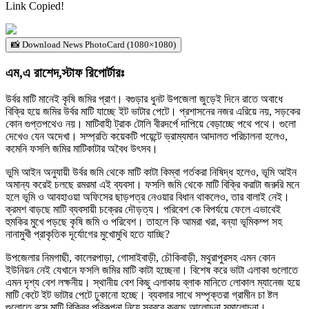
Link Copied!
📸 Download News PhotoCard (1080×1080)
এম,এ রাশেদ,স্টাফ রিপোর্টারঃ
উর্বর মাটি মানেই কৃষি জমির প্রাণ। বগুড়ার ধুনট উপজেলা জুড়েই দিনে রাতে অবাধে
বিক্রি হয়ে জমির উর্বর মাটি যাচ্ছে ইট ভাটার পেটে। প্রশাসনের নজর এরিয়ে নয়, সড়কের
কোন গুপ্তপথেও নয়। মাটিবাহী ট্রাক টোলি বীরদর্পে দাপিয়ে বেড়াচ্ছে পথে পথে। গুলো
দেখেও যেন অদেখা। সম্প্রতি কয়েকটি পয়েন্টে ভ্রাম্যমান আদালত পরিচালনা হলেও,
কমেনি ফসলি জমির মাটিকাটার অবৈধ উৎসব।
ভুমি আইন অনুযায়ী উর্বর জমি থেকে মাটি কাটা কিম্বা গর্তকরা নিষিদ্ধ হলেও, ভূমি আইন
অমান্য করেই চলছে রমরমা এই ব্যবসা। ফসলি জমি থেকে মাটি বিক্রি করাটা জরুরি মনে
হলে ভূমি ও আবহাওয়া অফিসের ছাড়পত্র নেওয়ার বিধান থাকলেও, তার বালাই নেই।
ক্রমশ বাড়ছে মাটি ব্যবসায়ী চক্রের দৌড়ত্য। পরিবেশ কে বিপর্যয়ে ফেলে এভাবেই
হুমকির মুখে পড়ছে কৃষি জমি ও পরিবেশ। তাহলে কি আমরা খরা, বন্যা ভূমিকম্প সহ
নানামুখী প্রাকৃতিক দূর্যোগের মুখোমুখি হতে যাচ্ছি?
উপজেলার নিমগাছী, কালেরপাড়া, গোসাইবাড়ী, চৌকিবাড়ী, মথুরাপুরসহ এমন কোন
ইউনিয়ন নেই যেখানে ফসলি জমির মাটি কাটা হচ্ছেনা। বিশেষ করে ভাটা এলাকা গুলোতে
এমন দৃশ্য বেশ লক্ষনীয়। স্থানীয় বেশ কিছু এলাকায় ব্লাক মানিতে লোকাল ম্যানেজ হয়ে
মাটি কেটে ইট ভাটার পেটে ঢুকানো হচ্ছে। ব্যবসার সাথে সম্পৃক্তরা গ্রামীন চা ষ্টল
গুলোতে বসে মাটি বিক্রির পরিকল্পনা নিয়ে স্বরবে করছে আলোচনা সমালোচনা।