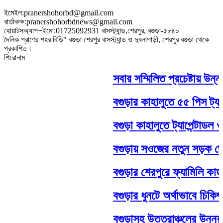
ইমেইল:pranershohorbd@gmail.com
বার্তাকক্ষ:pranershohorbdnews@gmail.com
হোয়াটসঅ্যাপ+ইমো:01725092931 বাসস্ট্যান্ড,শেরপুর, বগুড়া-৫৮৪০
দৈনিক প্রাণের শহর বিডি" বগুড়া শেরপুর বাসস্ট্যান্ড ও দুবলাগাড়ী, শেরপুর বগুড়া থেকে
প্রকাশিত।
শিরোনাম
সবার সম্মিলিত প্রচেষ্টায় উন্নত
বগুড়ার কাহালুতে ৫৫ পিস ট্যাপে
বগুড়া কাহালুতে ট্যাপেন্টাডল 
বগুড়ায় সওজের নতুন সড়ক জোন 
বগুড়ার শেরপুরে ফ্যামিলি কার্ড
বগুড়ার ধুনটে অর্থাভাবে চিকিৎ
বগুড়াসহ উত্তরাঞ্চলের উন্নয়নে 