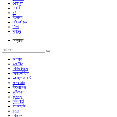
খেলাধুলা
চাকরি
ধর্ম
বিনোদন
লাইফস্টাইল
শিক্ষা
স্বাস্থ্য
অন্যান্য
অপরাধ
অর্থনীতি
আইন-বিচার
আন্তর্জাতিক
আবহাওয়া বার্তা
কক্সবাজার
কিশোরগঞ্জ
কুড়িগ্রাম
কুমিল্লা
কৃষি বার্তা
খাগড়াছড়ি
খুলনা
খেলাধুলা