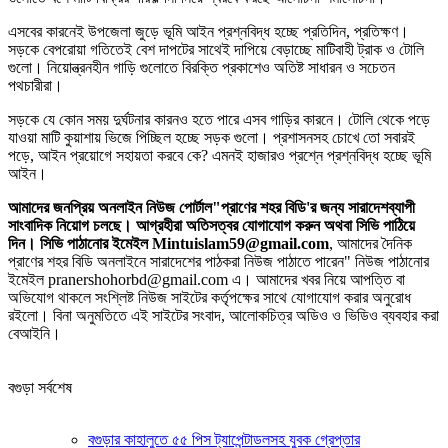
এসবের কারনেই উপজেলা জুড়ে ভূমি আইন প্রশ্নবিদ্ধ হচ্ছে প্রতিদিন, প্রতিক্ষণ।
সড়কে বেপরোয়া গতিতেই বেশ দাপটের সাথেই দাপিয়ে বেড়াচ্ছে মাটিবাহী ট্রাক ও টোলি
গুলো। নিয়োন্ত্রনহীন গাড়ি গুলোতে বিরক্তি প্রকাশেও অতিষ্ট সাধারন ও সচেতন
পথচারীরা।
সড়কে যে কোন সময় দুর্ঘটনার কারনও হতে পারে এসব গাড়ির কারনে। টোলি থেকে পড়ে
যাওয়া মাটি কুয়াশায় ভিজে পিচ্ছিল হচ্ছে সড়ক গুলো। প্রশাসনসহ চোখে তো সবারই
পড়ে, আইন প্রয়োগে সহায়তা করবে কে? এমনই হাজারও প্রশ্নে প্রশ্নবিদ্ধ হচ্ছে ভূমি
আইন।
আমাদের জনপ্রিয় অনলাইন নিউজ পোর্টাল"প্রাণের শহর বিডি'র জন্য সারাদেশব্যাপী
সাংবাদিক নিয়োগ চলছে। আগ্রহীরা অতিসত্বর যোগাযোগ করুন অথবা সিভি পাঠিয়ে
দিন। সিভি পাঠানোর ইমেইল Mintuislam59@gmail.com
, আমাদের দৈনিক
প্রাণের শহর বিডি অনলাইনে সারাদেশের পাঠকরা নিউজ পাঠাতে পারেন" নিউজ পাঠানোর
ইমেইল pranershohorbd@gmail.com এ। আমাদের খবর নিয়ে আপত্তি বা
অভিযোগ থাকলে সংশ্লিষ্ট নিউজ সাইটের কর্তৃপক্ষের সাথে যোগাযোগ করার অনুরোধ
রইলো। বিনা অনুমতিতে এই সাইটের সংবাদ, আলোকচিত্র অডিও ও ভিডিও ব্যবহার করা
বেআইনি।
বগুড়া সর্বশেষ
বগুড়ার কাহালুতে ৫৫ পিস ট্যাপেন্টাডলসহ যুবক গ্রেপ্তার