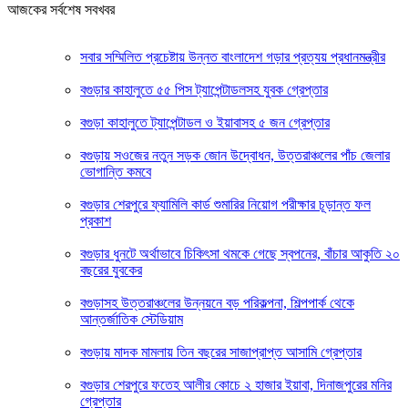
আজকের সর্বশেষ সবখবর
সবার সম্মিলিত প্রচেষ্টায় উন্নত বাংলাদেশ গড়ার প্রত্যয় প্রধানমন্ত্রীর
বগুড়ার কাহালুতে ৫৫ পিস ট্যাপেন্টাডলসহ যুবক গ্রেপ্তার
বগুড়া কাহালুতে ট্যাপেন্টাডল ও ইয়াবাসহ ৫ জন গ্রেপ্তার
বগুড়ায় সওজের নতুন সড়ক জোন উদ্বোধন, উত্তরাঞ্চলের পাঁচ জেলার
ভোগান্তি কমবে
বগুড়ার শেরপুরে ফ্যামিলি কার্ড শুমারির নিয়োগ পরীক্ষার চূড়ান্ত ফল
প্রকাশ
বগুড়ার ধুনটে অর্থাভাবে চিকিৎসা থমকে গেছে স্বপনের, বাঁচার আকুতি ২০
বছরের যুবকের
বগুড়াসহ উত্তরাঞ্চলের উন্নয়নে বড় পরিকল্পনা, শিল্পপার্ক থেকে
আন্তর্জাতিক স্টেডিয়াম
বগুড়ায় মাদক মামলায় তিন বছরের সাজাপ্রাপ্ত আসামি গ্রেপ্তার
বগুড়ার শেরপুরে ফতেহ আলীর কোচে ২ হাজার ইয়াবা, দিনাজপুরের মনির
গ্রেপ্তার