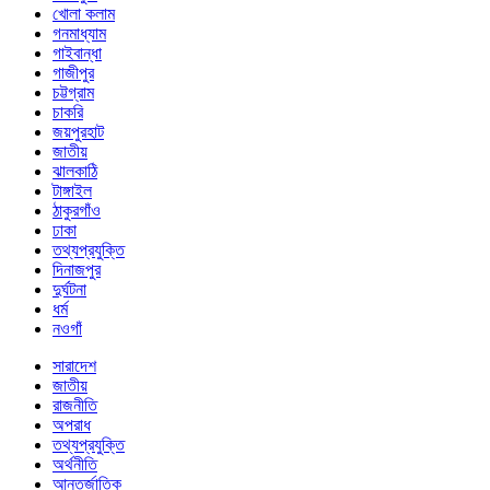
খোলা কলাম
গনমাধ্যাম
গাইবান্ধা
গাজীপুর
চট্টগ্রাম
চাকরি
জয়পুরহাট
জাতীয়
ঝালকাঠি
টাঙ্গাইল
ঠাকুরগাঁও
ঢাকা
তথ্যপ্রযুক্তি
দিনাজপুর
দুর্ঘটনা
ধর্ম
নওগাঁ
সারাদেশ
জাতীয়
রাজনীতি
অপরাধ
তথ্যপ্রযুক্তি
অর্থনীতি
আন্তর্জাতিক