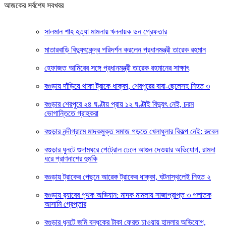
আজকের সর্বশেষ সবখবর
সালমান শাহ হত্যা মামলায় খলনায়ক ডন গ্রেফতার
মাতারবাড়ি বিদ্যুৎকেন্দ্র পরিদর্শন করলেন প্রধানমন্ত্রী তারেক রহমান
হেফাজত আমিরের সঙ্গে প্রধানমন্ত্রী তারেক রহমানের সাক্ষাৎ
বগুড়ায় দাঁড়িয়ে থাকা ট্রাকে ধাক্কা, শেরপুরের বাবা-ছেলেসহ নিহত ৩
বগুড়ার শেরপুরে ২৪ ঘণ্টায় প্রায় ১২ ঘণ্টাই বিদ্যুৎ নেই, চরম
ভোগান্তিতে গ্রাহকরা
বগুড়ার নন্দীগ্রামে মাদকমুক্ত সমাজ গড়তে খেলাধুলার বিকল্প নেই: রুবেল
বগুড়ার ধুনটে গুদামঘরে পেট্রোল ঢেলে আগুন দেওয়ার অভিযোগ, রামদা
ধরে প্রাণনাশের হুমকি
বগুড়ায় ট্রাকের পেছনে আরেক ট্রাকের ধাক্কা, ঘটনাস্থলেই নিহত ২
বগুড়ায় র‍্যাবের পৃথক অভিযান: মাদক মামলায় সাজাপ্রাপ্ত ৩ পলাতক
আসামি গ্রেপ্তার
বগুড়ার ‎ধুনটে জমি বন্ধকের টাকা ফেরত চাওয়ায় হামলার অভিযোগ,