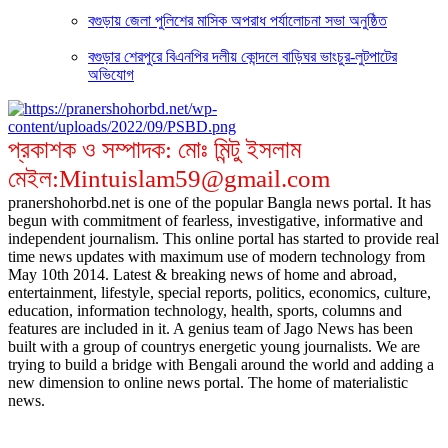
বগুড়ায় জেলা পুলিশের মাসিক অপরাধ পর্যালোচনা সভা অনুষ্ঠিত
বগুড়ার শেরপুরে বিএনপির দলীয় কোন্দলে বাড়িঘর ভাংচুর-লুটপাটের
অভিযোগ
প্রকাশক ও সম্পাদক: মোঃ মিন্টু ইসলাম
মেইল:Mintuislam59@gmail.com
pranershohorbd.net is one of the popular Bangla news portal. It has
begun with commitment of fearless, investigative, informative and
independent journalism. This online portal has started to provide real
time news updates with maximum use of modern technology from
May 10th 2014. Latest & breaking news of home and abroad,
entertainment, lifestyle, special reports, politics, economics, culture,
education, information technology, health, sports, columns and
features are included in it. A genius team of Jago News has been
built with a group of countrys energetic young journalists. We are
trying to build a bridge with Bengali around the world and adding a
new dimension to online news portal. The home of materialistic
news.