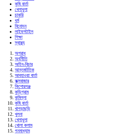
কৃষি বার্তা
খেলাধুলা
চাকরি
ধর্ম
বিনোদন
লাইফস্টাইল
শিক্ষা
স্বাস্থ্য
অপরাধ
অর্থনীতি
আইন-বিচার
আন্তর্জাতিক
আবহাওয়া বার্তা
কক্সবাজার
কিশোরগঞ্জ
কুড়িগ্রাম
কুমিল্লা
কৃষি বার্তা
খাগড়াছড়ি
খুলনা
খেলাধুলা
খোলা কলাম
গনমাধ্যাম