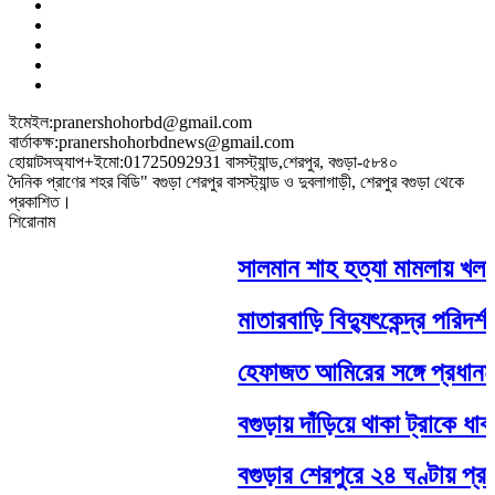
ইমেইল:pranershohorbd@gmail.com
বার্তাকক্ষ:pranershohorbdnews@gmail.com
হোয়াটসঅ্যাপ+ইমো:01725092931 বাসস্ট্যান্ড,শেরপুর, বগুড়া-৫৮৪০
দৈনিক প্রাণের শহর বিডি" বগুড়া শেরপুর বাসস্ট্যান্ড ও দুবলাগাড়ী, শেরপুর বগুড়া থেকে
প্রকাশিত।
শিরোনাম
সালমান শাহ হত্যা মামলায় খলন
মাতারবাড়ি বিদ্যুৎকেন্দ্র পরিদর্
হেফাজত আমিরের সঙ্গে প্রধানমন্ত
বগুড়ায় দাঁড়িয়ে থাকা ট্রাকে ধাক
বগুড়ার শেরপুরে ২৪ ঘণ্টায় প্রায়