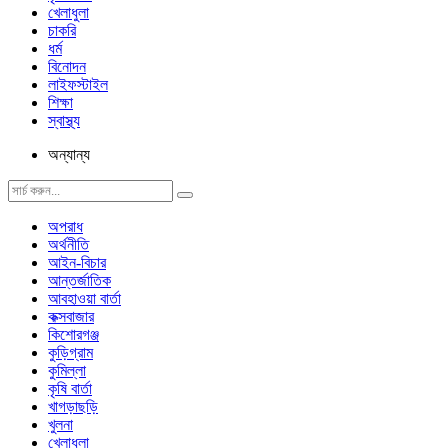
খেলাধুলা
চাকরি
ধর্ম
বিনোদন
লাইফস্টাইল
শিক্ষা
স্বাস্থ্য
অন্যান্য
অপরাধ
অর্থনীতি
আইন-বিচার
আন্তর্জাতিক
আবহাওয়া বার্তা
কক্সবাজার
কিশোরগঞ্জ
কুড়িগ্রাম
কুমিল্লা
কৃষি বার্তা
খাগড়াছড়ি
খুলনা
খেলাধুলা