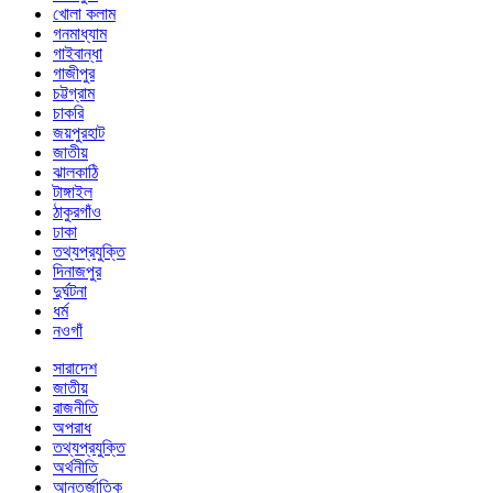
খোলা কলাম
গনমাধ্যাম
গাইবান্ধা
গাজীপুর
চট্টগ্রাম
চাকরি
জয়পুরহাট
জাতীয়
ঝালকাঠি
টাঙ্গাইল
ঠাকুরগাঁও
ঢাকা
তথ্যপ্রযুক্তি
দিনাজপুর
দুর্ঘটনা
ধর্ম
নওগাঁ
সারাদেশ
জাতীয়
রাজনীতি
অপরাধ
তথ্যপ্রযুক্তি
অর্থনীতি
আন্তর্জাতিক