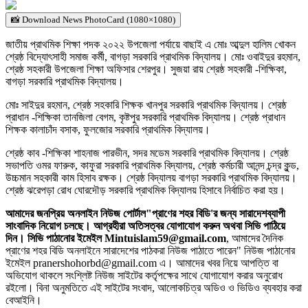
📸 Download News PhotoCard (1080×1080)
জাতীয় প্রাথমিক শিক্ষা পদক ২০২২ উপজেলা পর্যায়ে বাছাই এ মোঃ আব্দুল হালিম খোকন
শ্রেষ্ঠ বিদ্যোৎসাহী সমাজ কর্মী, বাগড়া সরকারি প্রাথমিক বিদ্যালয়। মোঃ ওবাইদুর রহমান,
শ্রেষ্ঠ সহকারী উপজেলা শিক্ষা অফিসার শেরপুর। সুজয়া রায় শ্রেষ্ঠ সহকারী -শিক্ষিকা,
বাগড়া সরকারি প্রাথমিক বিদ্যালয়।
মোঃ সাইদুর রহমান, শ্রেষ্ঠ সহকারি শিক্ষক খানপুর সরকারি প্রাথমিক বিদ্যালয়। শ্রেষ্ঠ
প্রাধান -শিক্ষিকা তানজিলা বেগম, কৃষ্টপুর সরকারি প্রাথমিক বিদ্যালয়। শ্রেষ্ঠ প্রাধান
শিক্ষক কালাচাঁদ বসাক, ফুলজোর সরকারি প্রাথমিক বিদ্যালয়।
শ্রেষ্ঠ কাব -শিক্ষিকা শাহনাজ পারভীন, সদর মডেম সরকারি প্রাথমিক বিদ্যালয়। শ্রেষ্ঠ
সভাপতি ওমর ফারুক, কাফুরা সরকারি প্রাথমিক বিদ্যালয়, শ্রেষ্ঠ কর্মচারী আনন্দ চন্দ্র কুন্ড,
উচ্চমান সহকারী কাম হিসাব রক্ষক। শ্রেষ্ঠ বিদ্যালয় বাগড়া সরকারি প্রাথমিক বিদ্যালয়।
শ্রেষ্ঠ ঝরেপড়া রোধ ঘোরদৌড় সরকারি প্রাথমিক বিদ্যালয় হিসাবে নির্বাচিত করা হয়।
আমাদের জনপ্রিয় অনলাইন নিউজ পোর্টাল"প্রাণের শহর বিডি'র জন্য সারাদেশব্যাপী
সাংবাদিক নিয়োগ চলছে। আগ্রহীরা অতিসত্বর যোগাযোগ করুন অথবা সিভি পাঠিয়ে
দিন। সিভি পাঠানোর ইমেইল Mintuislam59@gmail.com
, আমাদের দৈনিক
প্রাণের শহর বিডি অনলাইনে সারাদেশের পাঠকরা নিউজ পাঠাতে পারেন" নিউজ পাঠানোর
ইমেইল pranershohorbd@gmail.com এ। আমাদের খবর নিয়ে আপত্তি বা
অভিযোগ থাকলে সংশ্লিষ্ট নিউজ সাইটের কর্তৃপক্ষের সাথে যোগাযোগ করার অনুরোধ
রইলো। বিনা অনুমতিতে এই সাইটের সংবাদ, আলোকচিত্র অডিও ও ভিডিও ব্যবহার করা
বেআইনি।