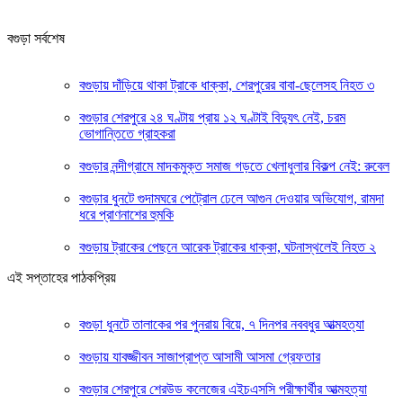
বগুড়া সর্বশেষ
বগুড়ায় দাঁড়িয়ে থাকা ট্রাকে ধাক্কা, শেরপুরের বাবা-ছেলেসহ নিহত ৩
বগুড়ার শেরপুরে ২৪ ঘণ্টায় প্রায় ১২ ঘণ্টাই বিদ্যুৎ নেই, চরম
ভোগান্তিতে গ্রাহকরা
বগুড়ার নন্দীগ্রামে মাদকমুক্ত সমাজ গড়তে খেলাধুলার বিকল্প নেই: রুবেল
বগুড়ার ধুনটে গুদামঘরে পেট্রোল ঢেলে আগুন দেওয়ার অভিযোগ, রামদা
ধরে প্রাণনাশের হুমকি
বগুড়ায় ট্রাকের পেছনে আরেক ট্রাকের ধাক্কা, ঘটনাস্থলেই নিহত ২
এই সপ্তাহের পাঠকপ্রিয়
বগুড়া ধুনটে তালাকের পর পুনরায় বিয়ে, ৭ দিনপর নববধুর আত্মহত্যা
বগুড়ায় যাবজ্জীবন সাজাপ্রাপ্ত আসামী আসমা গ্রেফতার
বগুড়ার শেরপুরে শেরউড কলেজের এইচএসসি পরীক্ষার্থীর আত্মহত্যা