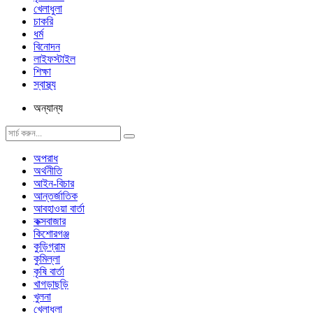
খেলাধুলা
চাকরি
ধর্ম
বিনোদন
লাইফস্টাইল
শিক্ষা
স্বাস্থ্য
অন্যান্য
অপরাধ
অর্থনীতি
আইন-বিচার
আন্তর্জাতিক
আবহাওয়া বার্তা
কক্সবাজার
কিশোরগঞ্জ
কুড়িগ্রাম
কুমিল্লা
কৃষি বার্তা
খাগড়াছড়ি
খুলনা
খেলাধুলা