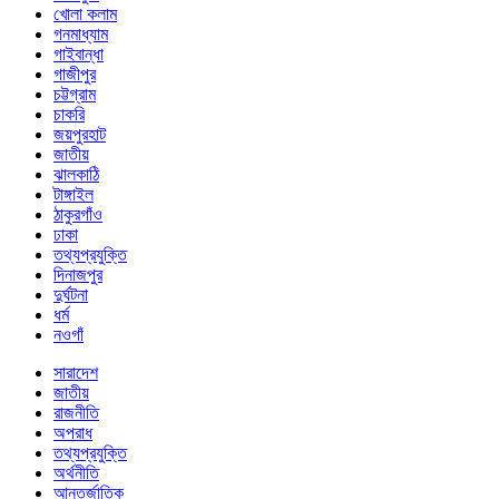
খোলা কলাম
গনমাধ্যাম
গাইবান্ধা
গাজীপুর
চট্টগ্রাম
চাকরি
জয়পুরহাট
জাতীয়
ঝালকাঠি
টাঙ্গাইল
ঠাকুরগাঁও
ঢাকা
তথ্যপ্রযুক্তি
দিনাজপুর
দুর্ঘটনা
ধর্ম
নওগাঁ
সারাদেশ
জাতীয়
রাজনীতি
অপরাধ
তথ্যপ্রযুক্তি
অর্থনীতি
আন্তর্জাতিক