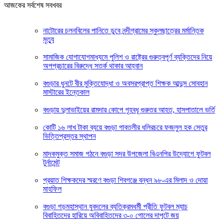
আজকের সর্বশেষ সবখবর
নাটোরের চলনবিলের পানিতে ডুবে নন্দীগ্রামের স্কুলছাত্রের মর্মান্তিক
মৃত্যু
সামাজিক যোগাযোগমাধ্যমে পুলিশ ও রাষ্ট্রের গুরুত্বপূর্ণ ব্যক্তিদের নিয়ে
অপপ্রচারের বিরুদ্ধে সতর্ক থাকার আহ্বান
বগুড়ার ধুনটে বীর মুক্তিযোদ্ধা ও অবসরপ্রাপ্ত শিক্ষক আব্দুস সোবহান
মাস্টারের ইন্তেকাল
বগুড়ায় দুলাভাইয়ের রামদার কোপে গৃহবধূ গুরুতর আহত, হাসপাতালে ভর্তি
কোটি ১৬ লাখ টাকা ব্যয়ে বগুড়া গাবতলীর ধলিরচরে ফজলুল হক সেতুর
ভিত্তিপ্রস্তর স্থাপন
মাদকমুক্ত সমাজ গঠনে বগুড়া সদর উপজেলা বিএনপির উদ্যোগে ফুটবল
টুর্নামেন্ট
প্রয়াত শিক্ষকদের স্মরণে বগুড়া শিবগঞ্জে বন্ধন ৯৮-এর মিলাদ ও দোয়া
মাহফিল
বগুড়া গড়মহাস্থান যুবদলের ব্যতিক্রমধর্মী প্রীতি ফুটবল ম্যাচ
বিবাহিতদের হারিয়ে অবিবাহিতদের ৩-০ গোলের দাপুটে জয়