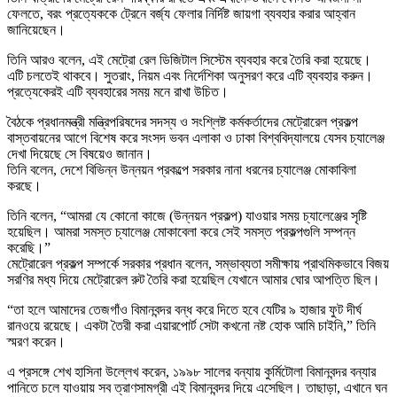
ফেলতে, বরং প্রত্যেককে ট্রেনে বর্জ্য ফেলার নির্দিষ্ট জায়গা ব্যবহার করার আহ্বান
জানিয়েছেন।
তিনি আরও বলেন, এই মেট্রো রেল ডিজিটাল সিস্টেম ব্যবহার করে তৈরি করা হয়েছে।
এটি চলতেই থাকবে। সুতরাং, নিয়ম এবং নির্দেশিকা অনুসরণ করে এটি ব্যবহার করুন।
প্রত্যেকেরই এটি ব্যবহারের সময় মনে রাখা উচিত।
বৈঠকে প্রধানমন্ত্রী মন্ত্রিপরিষদের সদস্য ও সংশ্লিষ্ট কর্মকর্তাদের মেট্রোরেল প্রকল্প
বাস্তবায়নের আগে বিশেষ করে সংসদ ভবন এলাকা ও ঢাকা বিশ্ববিদ্যালয়ে যেসব চ্যালেঞ্জ
দেখা দিয়েছে সে বিষয়েও জানান।
তিনি বলেন, দেশে বিভিন্ন উন্নয়ন প্রকল্পে সরকার নানা ধরনের চ্যালেঞ্জ মোকাবিলা
করছে।
তিনি বলেন, “আমরা যে কোনো কাজে (উন্নয়ন প্রকল্প) যাওয়ার সময় চ্যালেঞ্জের সৃষ্টি
হয়েছিল। আমরা সমস্ত চ্যালেঞ্জ মোকাবেলা করে সেই সমস্ত প্রকল্পগুলি সম্পন্ন
করেছি।”
মেট্রোরেল প্রকল্প সম্পর্কে সরকার প্রধান বলেন, সম্ভাব্যতা সমীক্ষায় প্রাথমিকভাবে বিজয়
সরণির মধ্য দিয়ে মেট্রোরেল রুট তৈরি করা হয়েছিল যেখানে আমার ঘোর আপত্তি ছিল।
“তা হলে আমাদের তেজগাঁও বিমানবন্দর বন্ধ করে দিতে হবে যেটির ৯ হাজার ফুট দীর্ঘ
রানওয়ে রয়েছে। একটা তৈরী করা এয়ারপোর্ট সেটা কখনো নষ্ট হোক আমি চাইনি,” তিনি
স্মরণ করেন।
এ প্রসঙ্গে শেখ হাসিনা উল্লেখ করেন, ১৯৯৮ সালের বন্যায় কুর্মিটোলা বিমানবন্দর বন্যার
পানিতে চলে যাওয়ায় সব ত্রাণসামগ্রী এই বিমানবন্দর দিয়ে এসেছিল। তাছাড়া, এখানে ঘন