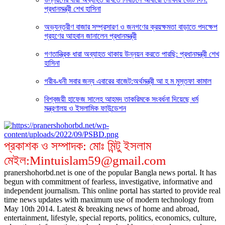
প্রধানমন্ত্রী শেখ হাসিনা
অভ্যন্তরীণ বাজার সম্প্রসারণ ও জনগণের ক্রয়ক্ষমতা বাড়াতে পদক্ষেপ
গ্রহণের আহবান জানালেন প্রধানমন্ত্রী
গণতান্ত্রিক ধারা অব্যাহত থাকায় উন্নয়ন করতে পারছি: প্রধানমন্ত্রী শেখ
হাসিনা
গরীব-ধনী সবার জন্য এবারের বাজেট:অর্থমন্ত্রী আ হ ম মুস্তফা কামাল
বিশ্বজয়ী হাফেজ সালেহ আহমদ তাকরিমকে সংবর্ধনা দিয়েছে ধর্ম
মন্ত্রণালয় ও ইসলামিক ফাউন্ডেশন
প্রকাশক ও সম্পাদক: মোঃ মিন্টু ইসলাম
মেইল:Mintuislam59@gmail.com
pranershohorbd.net is one of the popular Bangla news portal. It has
begun with commitment of fearless, investigative, informative and
independent journalism. This online portal has started to provide real
time news updates with maximum use of modern technology from
May 10th 2014. Latest & breaking news of home and abroad,
entertainment, lifestyle, special reports, politics, economics, culture,