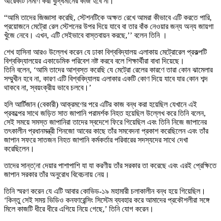
আরেকটি নির্মাণ করা বুদ্ধিমানের কাজ হবে না।
“আমি তাদের জিজ্ঞাসা করেছি, স্টেশনটিকে অক্ষত রেখে আমরা কীভাবে এটি করতে পারি,
প্রয়োজনে মেট্রো রেল স্টেশনের উপর দিয়ে যাবে বা তার বাঁক নেওয়ার জন্য অন্য জায়গা
খুঁজে নেবে। এখন, এটি সেইভাবে বাস্তবায়ন করছে,’’ বলেন তিনি ।
শেখ হাসিনা আরও উল্লেখ করেন যে ঢাকা বিশ্ববিদ্যালয় এলাকায় মেট্রোরেল প্রকল্পটি
বিশ্ববিদ্যালয়ের একাডেমিক পরিবেশ নষ্ট করবে বলে শিক্ষার্থীরা বাধা দিয়েছে।
তিনি বলেন, ‘আমি তাদের আশ্বস্ত করেছি যে মেট্রো রেলের কারণে তারা কোন ঝামেলার
সম্মুখীন হবে না, কারণ এটি বিশ্ববিদ্যালয় এলাকার একটি কোণ দিয়ে যাবে যার কোন শব্দ
থাকবে না, স্বয়ংক্রীয় ভাবে চলবে।’
হলি আর্টিজান (বেকারী) আক্রমণের পরে এটির কাজ বন্ধ করা হয়েছিল যেখানে এই
প্রকল্পের সাথে জড়িত সাত জাপানি পরামর্শক নিহত হয়েছিল উল্লেখ করে তিনি বলেন,
সেই সময়ে সমস্ত জাপানিরা তাদের স্বদেশে ফিরে গিয়েছিল এবং তিনি নিজে জাপানের
তৎকালীন প্রধানমন্ত্রী শিনজো আবের কাছে তাঁর সমবেদনা প্রকাশ করেছিলেন এবং তাঁর
জাপান সফরে সাতজন নিহত জাপানি কর্মকর্তার পরিবারের সদস্যদের সাথে দেখা
করেছিলেন।
তাদের সান্ত¦না দেয়ার পাশাপাশি যা যা করণীয় তাঁর সরকার তা করেছে এবং এরই প্রেক্ষিতে
জাপান সরকার তাঁর অনুরোধ বিবেচনায় নেয়।
তিনি স্মরণ করেন যে এটি আবার কোভিড-১৯ মহামারী চলাকালীন বন্ধ হয়ে গিয়েছিল।
‘কিন্তু সেই সময় ভিডিও কনফারেন্সিং সিস্টেম ব্যবহার করে আমাদের প্রকৌশলীরা সঙ্গে
মিলে কাজটি ধীরে ধীরে এগিয়ে নিয়ে গেছে,’ তিনি যোগ করেন।