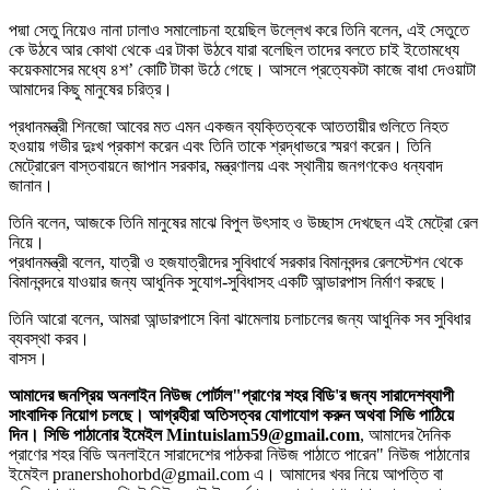
পদ্মা সেতু নিয়েও নানা ঢালাও সমালোচনা হয়েছিল উল্লেখ করে তিনি বলেন, এই সেতুতে
কে উঠবে আর কোথা থেকে এর টাকা উঠবে যারা বলেছিল তাদের বলতে চাই ইতোমধ্যে
কয়েকমাসের মধ্যে ৪শ’ কোটি টাকা উঠে গেছে। আসলে প্রত্যেকটা কাজে বাধা দেওয়াটা
আমাদের কিছু মানুষের চরিত্র।
প্রধানমন্ত্রী শিনজো আবের মত এমন একজন ব্যক্তিত্বকে আততায়ীর গুলিতে নিহত
হওয়ায় গভীর দুঃখ প্রকাশ করেন এবং তিনি তাকে শ্রদ্ধাভরে স্মরণ করেন। তিনি
মেট্রোরেল বাস্তবায়নে জাপান সরকার, মন্ত্রণালয় এবং স্থানীয় জনগণকেও ধন্যবাদ
জানান।
তিনি বলেন, আজকে তিনি মানুষের মাঝে বিপুল উৎসাহ ও উচ্ছাস দেখছেন এই মেট্রো রেল
নিয়ে।
প্রধানমন্ত্রী বলেন, যাত্রী ও হজযাত্রীদের সুবিধার্থে সরকার বিমানবন্দর রেলস্টেশন থেকে
বিমানবন্দরে যাওয়ার জন্য আধুনিক সুযোগ-সুবিধাসহ একটি আন্ডারপাস নির্মাণ করছে।
তিনি আরো বলেন, আমরা আন্ডারপাসে বিনা ঝামেলায় চলাচলের জন্য আধুনিক সব সুবিধার
ব্যবস্থা করব।
বাসস।
আমাদের জনপ্রিয় অনলাইন নিউজ পোর্টাল"প্রাণের শহর বিডি'র জন্য সারাদেশব্যাপী
সাংবাদিক নিয়োগ চলছে। আগ্রহীরা অতিসত্বর যোগাযোগ করুন অথবা সিভি পাঠিয়ে
দিন। সিভি পাঠানোর ইমেইল Mintuislam59@gmail.com
, আমাদের দৈনিক
প্রাণের শহর বিডি অনলাইনে সারাদেশের পাঠকরা নিউজ পাঠাতে পারেন" নিউজ পাঠানোর
ইমেইল pranershohorbd@gmail.com এ। আমাদের খবর নিয়ে আপত্তি বা