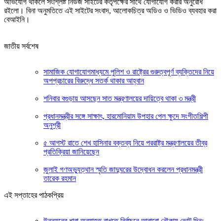
অভিযোগ থাকলে সংশ্লিষ্ট নিউজ সাইটের কর্তৃপক্ষের সাথে যোগাযোগ করার অনুরোধ
রইলো। বিনা অনুমতিতে এই সাইটের সংবাদ, আলোকচিত্র অডিও ও ভিডিও ব্যবহার করা
বেআইনি।
জাতীয় সর্বশেষ
সামাজিক যোগাযোগমাধ্যমে পুলিশ ও রাষ্ট্রের গুরুত্বপূর্ণ ব্যক্তিদের নিয়ে
অপপ্রচারের বিরুদ্ধে সতর্ক থাকার আহ্বান
শনিবার বগুড়ায় আসছেন সাত মন্ত্রণালয়ের দায়িত্বে থাকা ৩ মন্ত্রী
প্রধানমন্ত্রীর সঙ্গে সাক্ষাৎ, হারমোনিয়াম উপহার পেল ক্ষুদে সংগীতশিল্পী
অনুশ্রী
৫ আগস্ট রাতে শেখ হাসিনার বক্তব্য নিয়ে পররাষ্ট্র মন্ত্রণালয়ের তীব্র
প্রতিক্রিয়া জানিয়েছেন
জুলাই গণঅভ্যুত্থান স্মৃতি জাদুঘরের উদ্বোধন করলেন প্রধানমন্ত্রী
তারেক রহমান
এই সপ্তাহের পাঠকপ্রিয়
উন্নয়নের ধারা অব্যাহত রাখতে নির্বাচনে আবারো নৌকায় ভোট দিন: