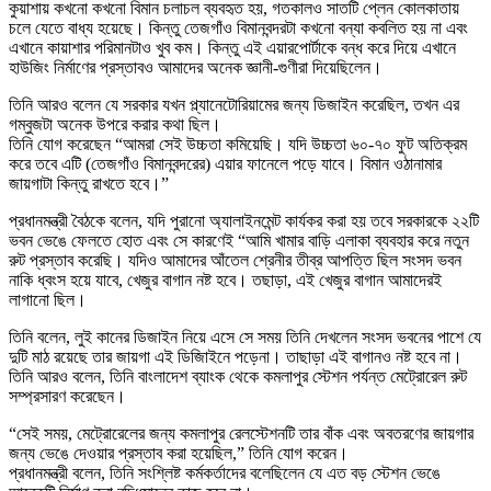
কুয়াশায় কখনো কখনো বিমান চলাচল ব্যবহৃত হয়, গতকালও সাতটি প্লেন কোলকাতায়
চলে যেতে বাধ্য হয়েছে। কিন্তু তেজগাঁও বিমানবন্দরটা কখনো বন্যা কবলিত হয় না এবং
এখানে কায়াশার পরিমানটাও খুব কম। কিন্তু এই এয়ারপোর্টাকে বন্ধ করে দিয়ে এখানে
হাউজিং নির্মাণের প্রস্তাবও আমাদের অনেক জ্ঞানী-গুণীরা দিয়েছিলেন।
তিনি আরও বলেন যে সরকার যখন প্ল্যানেটোরিয়ামের জন্য ডিজাইন করেছিল, তখন এর
গম্বুজটা অনেক উপরে করার কথা ছিল।
তিনি যোগ করেছেন “আমরা সেই উচ্চতা কমিয়েছি। যদি উচ্চতা ৬০-৭০ ফুট অতিক্রম
করে তবে এটি (তেজগাঁও বিমানবন্দরের) এয়ার ফানেলে পড়ে যাবে। বিমান ওঠানামার
জায়গাটা কিন্তু রাখতে হবে।”
প্রধানমন্ত্রী বৈঠকে বলেন, যদি পুরানো অ্যালাইনমেন্ট কার্যকর করা হয় তবে সরকারকে ২২টি
ভবন ভেঙে ফেলতে হোত এবং সে কারণেই “আমি খামার বাড়ি এলাকা ব্যবহার করে নতুন
রুট প্রস্তাব করেছি। যদিও আমাদের আঁতেল শ্রেনীর তীব্র আপত্তি ছিল সংসদ ভবন
নাকি ধ্বংস হয়ে যাবে, খেজুর বাগান নষ্ট হবে। তছাড়া, এই খেজুর বাগান আমাদেরই
লাগানো ছিল।
তিনি বলেন, লুই কানের ডিজাইন নিয়ে এসে সে সময় তিনি দেখলেন সংসদ ভবনের পাশে যে
দুটি মাঠ রয়েছে তার জায়গা এই ডিজিাইনে পড়েনা। তাছাড়া এই বাগানও নষ্ট হবে না।
তিনি আরও বলেন, তিনি বাংলাদেশ ব্যাংক থেকে কমলাপুর স্টেশন পর্যন্ত মেট্রোরেল রুট
সম্প্রসারণ করেছেন।
“সেই সময়, মেট্রোরেলের জন্য কমলাপুর রেলস্টেশনটি তার বাঁক এবং অবতরণের জায়গার
জন্য ভেঙে দেওয়ার প্রস্তাব করা হয়েছিল,” তিনি যোগ করেন।
প্রধানমন্ত্রী বলেন, তিনি সংশ্লিষ্ট কর্মকর্তাদের বলেছিলেন যে এত বড় স্টেশন ভেঙে