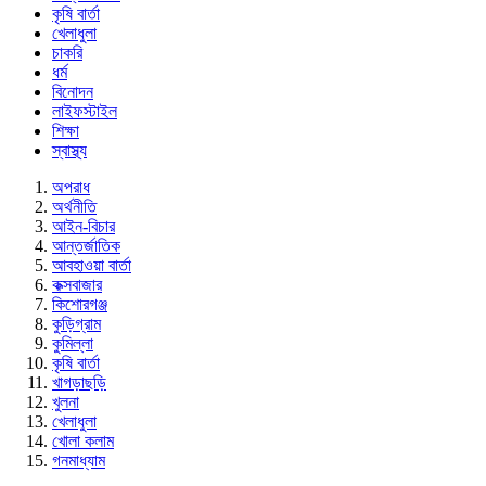
কৃষি বার্তা
খেলাধুলা
চাকরি
ধর্ম
বিনোদন
লাইফস্টাইল
শিক্ষা
স্বাস্থ্য
অপরাধ
অর্থনীতি
আইন-বিচার
আন্তর্জাতিক
আবহাওয়া বার্তা
কক্সবাজার
কিশোরগঞ্জ
কুড়িগ্রাম
কুমিল্লা
কৃষি বার্তা
খাগড়াছড়ি
খুলনা
খেলাধুলা
খোলা কলাম
গনমাধ্যাম