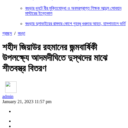
বগুড়ার ধুনটে বীর মুক্তিযোদ্ধা ও অবসরপ্রাপ্ত শিক্ষক আব্দুস সোবহান
মাস্টারের ইন্তেকাল
বগুড়ায় দুলাভাইয়ের রামদার কোপে গৃহবধূ গুরুতর আহত, হাসপাতালে ভর্তি
প্রচ্ছদ
/
বগুড়া
শহীদ জিয়াউর রহমানের জন্মবার্ষিকী
উপলক্ষ্যে আদমদীঘিতে দুস্থদের মাঝে
শীতবস্ত্র বিতরণ
admin
January 21, 2023 11:57 pm