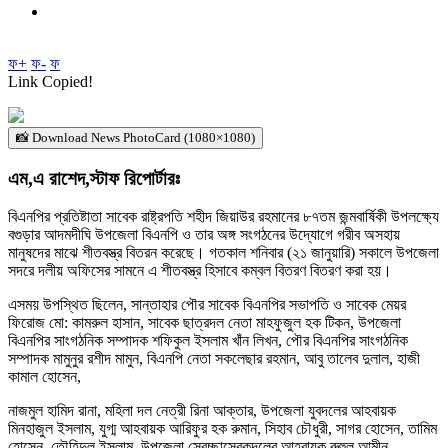
ফ+
ফ-
ফ
Link Copied!
📸 Download News PhotoCard (1080×1080)
এম,এ রাশেদ,স্টাফ রিপোর্টারঃ
বিএনপির প্রতিষ্টাতা সাবেক রাষ্ট্রপতি শহীদ জিয়াউর রহমানের ৮৭তম জন্মবার্ষিকী উপলক্ষ্যে
বগুড়ার আদমদীঘি উপজেলা বিএনপি ও তার অঙ্গ সংগঠনের উদ্যোগে গরীব অসহায়
মানুষদের মাঝে শীতবস্ত্র বিতরন করেছে। গতকাল শনিবার (২১ জানুয়ারি) সকালে উপজেলা
সদরে দলীয় অফিসের সামনে এ শীতবস্ত্র হিসাবে কম্বল বিতরণ বিতরণ করা হয়।
এসময় উপস্থিত ছিলেন, সান্তাহার পৌর সাবেক বিএনপির সভাপতি ও সাবেক মেয়র
ফিরোজ মো: কামরুল হাসান, সাবেক ছাত্রদল নেতা মাহফুজুল হক টিকন, উপজেলা
বিএনপির সাংগঠনিক সম্পাদক শফিকুল ইসলাম খাঁন লিখন, পৌর বিএনপির সাংগঠনিক
সম্পাদক মামুনুর রশীদ মামুন, বিএনপি নেতা সকলেছার রহমান, আবু তালেব দুলাল, হাজী
কামাল হোসেন,
নাজমুল হামিদ রানা, মহিলা দল নেত্রী রিনা আক্তার, উপজেলা যুবদলের আহবায়ক
মিনহাজুল ইসলাম, যুগ্ম আহবায়ক আরিফুর হক রুমান, সিহাব চৌধুরী, সাগর হোসেন, তামিম
হোসেন, তৌহিদুল ইসলাম, উপজেলা স্বেচ্ছাসেবকদলের আহবায়ক রুহুল আমীন,