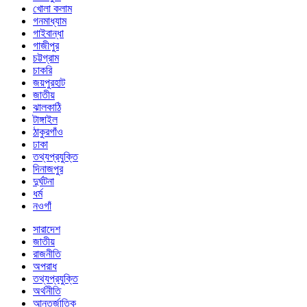
খোলা কলাম
গনমাধ্যাম
গাইবান্ধা
গাজীপুর
চট্টগ্রাম
চাকরি
জয়পুরহাট
জাতীয়
ঝালকাঠি
টাঙ্গাইল
ঠাকুরগাঁও
ঢাকা
তথ্যপ্রযুক্তি
দিনাজপুর
দুর্ঘটনা
ধর্ম
নওগাঁ
সারাদেশ
জাতীয়
রাজনীতি
অপরাধ
তথ্যপ্রযুক্তি
অর্থনীতি
আন্তর্জাতিক