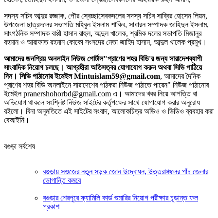
সদস্য সচিব আব্দুর রজ্জাক, পৌর স্বেচ্ছাসেবকদলের সদস্য সচিব সাব্বির হোসেন লিয়ন,
উপজেলা ছাত্রদলের সভাপতি মহিবুল ইসলাম শাকিব, সাধারন সম্পাদক জাহিদুল ইসলাম,
সাংগঠনিক সম্পাদক বাপ্পী হাসান রাহুল, আব্দুল খালেক, শ্রমিক দলের সভাপতি মিজানুর
রহমান ও আরাফাত রহমান কোকো সংসদের নেতা জাহিদ হাসান, আব্দুল খালেক প্রমুখ।
আমাদের জনপ্রিয় অনলাইন নিউজ পোর্টাল"প্রাণের শহর বিডি'র জন্য সারাদেশব্যাপী
সাংবাদিক নিয়োগ চলছে। আগ্রহীরা অতিসত্বর যোগাযোগ করুন অথবা সিভি পাঠিয়ে
দিন। সিভি পাঠানোর ইমেইল Mintuislam59@gmail.com
, আমাদের দৈনিক
প্রাণের শহর বিডি অনলাইনে সারাদেশের পাঠকরা নিউজ পাঠাতে পারেন" নিউজ পাঠানোর
ইমেইল pranershohorbd@gmail.com এ। আমাদের খবর নিয়ে আপত্তি বা
অভিযোগ থাকলে সংশ্লিষ্ট নিউজ সাইটের কর্তৃপক্ষের সাথে যোগাযোগ করার অনুরোধ
রইলো। বিনা অনুমতিতে এই সাইটের সংবাদ, আলোকচিত্র অডিও ও ভিডিও ব্যবহার করা
বেআইনি।
বগুড়া সর্বশেষ
বগুড়ায় সওজের নতুন সড়ক জোন উদ্বোধন, উত্তরাঞ্চলের পাঁচ জেলার
ভোগান্তি কমবে
বগুড়ার শেরপুরে ফ্যামিলি কার্ড শুমারির নিয়োগ পরীক্ষার চূড়ান্ত ফল
প্রকাশ