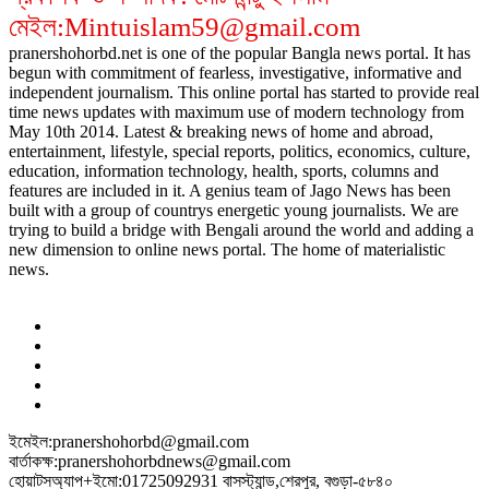
মেইল:Mintuislam59@gmail.com
pranershohorbd.net is one of the popular Bangla news portal. It has
begun with commitment of fearless, investigative, informative and
independent journalism. This online portal has started to provide real
time news updates with maximum use of modern technology from
May 10th 2014. Latest & breaking news of home and abroad,
entertainment, lifestyle, special reports, politics, economics, culture,
education, information technology, health, sports, columns and
features are included in it. A genius team of Jago News has been
built with a group of countrys energetic young journalists. We are
trying to build a bridge with Bengali around the world and adding a
new dimension to online news portal. The home of materialistic
news.
ইমেইল:pranershohorbd@gmail.com
বার্তাকক্ষ:pranershohorbdnews@gmail.com
হোয়াটসঅ্যাপ+ইমো:01725092931 বাসস্ট্যান্ড,শেরপুর, বগুড়া-৫৮৪০