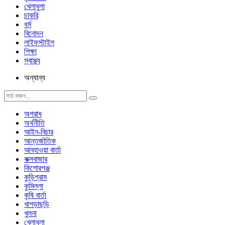
খেলাধুলা
চাকরি
ধর্ম
বিনোদন
লাইফস্টাইল
শিক্ষা
স্বাস্থ্য
অন্যান্য
অপরাধ
অর্থনীতি
আইন-বিচার
আন্তর্জাতিক
আবহাওয়া বার্তা
কক্সবাজার
কিশোরগঞ্জ
কুড়িগ্রাম
কুমিল্লা
কৃষি বার্তা
খাগড়াছড়ি
খুলনা
খেলাধুলা