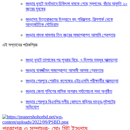
বগুড়ার ধুনটে অর্থাভাবে চিকিৎসা থমকে গেছে স্বপনের, বাঁচার আকুতি ২০
বছরের যুবকের
বগুড়াসহ উত্তরাঞ্চলের উন্নয়নে বড় পরিকল্পনা, শিল্পপার্ক থেকে
আন্তর্জাতিক স্টেডিয়াম
বগুড়ায় মাদক মামলায় তিন বছরের সাজাপ্রাপ্ত আসামি গ্রেপ্তার
এই সপ্তাহের পাঠকপ্রিয়
বগুড়া ধুনটে তালাকের পর পুনরায় বিয়ে, ৭ দিনপর নববধুর আত্মহত্যা
বগুড়ায় যাবজ্জীবন সাজাপ্রাপ্ত আসামী আসমা গ্রেফতার
বগুড়ার শেরপুরে শেরউড কলেজের এইচএসসি পরীক্ষার্থীর আত্মহত্যা
বগুড়ায় জেলা পুলিশের মাসিক অপরাধ পর্যালোচনা সভা অনুষ্ঠিত
বগুড়ার শেরপুরে বিএনপির দলীয় কোন্দলে বাড়িঘর ভাংচুর-লুটপাটের
অভিযোগ
প্রকাশক ও সম্পাদক: মোঃ মিন্টু ইসলাম