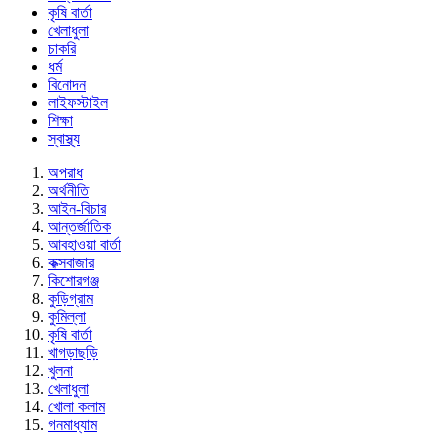
কৃষি বার্তা
খেলাধুলা
চাকরি
ধর্ম
বিনোদন
লাইফস্টাইল
শিক্ষা
স্বাস্থ্য
অপরাধ
অর্থনীতি
আইন-বিচার
আন্তর্জাতিক
আবহাওয়া বার্তা
কক্সবাজার
কিশোরগঞ্জ
কুড়িগ্রাম
কুমিল্লা
কৃষি বার্তা
খাগড়াছড়ি
খুলনা
খেলাধুলা
খোলা কলাম
গনমাধ্যাম