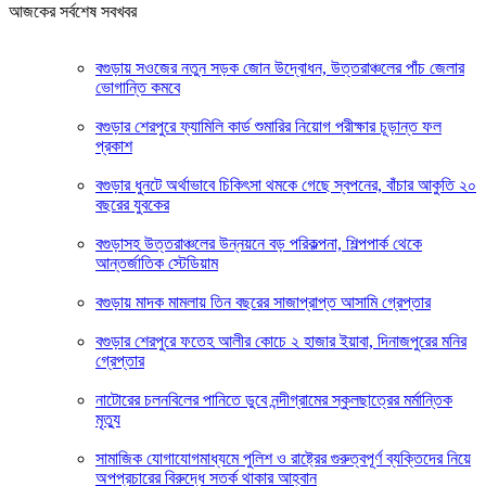
আজকের সর্বশেষ সবখবর
বগুড়ায় সওজের নতুন সড়ক জোন উদ্বোধন, উত্তরাঞ্চলের পাঁচ জেলার
ভোগান্তি কমবে
বগুড়ার শেরপুরে ফ্যামিলি কার্ড শুমারির নিয়োগ পরীক্ষার চূড়ান্ত ফল
প্রকাশ
বগুড়ার ধুনটে অর্থাভাবে চিকিৎসা থমকে গেছে স্বপনের, বাঁচার আকুতি ২০
বছরের যুবকের
বগুড়াসহ উত্তরাঞ্চলের উন্নয়নে বড় পরিকল্পনা, শিল্পপার্ক থেকে
আন্তর্জাতিক স্টেডিয়াম
বগুড়ায় মাদক মামলায় তিন বছরের সাজাপ্রাপ্ত আসামি গ্রেপ্তার
বগুড়ার শেরপুরে ফতেহ আলীর কোচে ২ হাজার ইয়াবা, দিনাজপুরের মনির
গ্রেপ্তার
নাটোরের চলনবিলের পানিতে ডুবে নন্দীগ্রামের স্কুলছাত্রের মর্মান্তিক
মৃত্যু
সামাজিক যোগাযোগমাধ্যমে পুলিশ ও রাষ্ট্রের গুরুত্বপূর্ণ ব্যক্তিদের নিয়ে
অপপ্রচারের বিরুদ্ধে সতর্ক থাকার আহ্বান