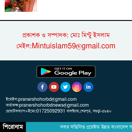
প্রকাশক ও সম্পাদক: মোঃ মিন্টু ইসলাম
মেইল:Mintuislam59@gmail.com
ইমেইল:pranershohorbd@gmail.com
বার্তাকক্ষ:pranershohorbdnews@gmail.com
হোয়াটসঅ্যাপ+ইমো:01725092931 বাসস্ট্যান্ড,শেরপুর, বগুড়া-৫৮৪০
শিরোনাম
সবার সম্মিলিত প্রচেষ্টায় উন্নত বাংলাদেশ গড়ার প