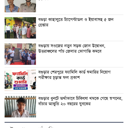
বগুড়া কাহালুতে ট্যাপেন্টাডল ও ইয়াবাসহ ৫ জন
গ্রেপ্তার
বগুড়ায় সওজের নতুন সড়ক জোন উদ্বোধন,
উত্তরাঞ্চলের পাঁচ জেলার ভোগান্তি কমবে
বগুড়ার শেরপুরে ফ্যামিলি কার্ড শুমারির নিয়োগ
পরীক্ষার চূড়ান্ত ফল প্রকাশ
বগুড়ার ধুনটে অর্থাভাবে চিকিৎসা থমকে গেছে স্বপনের,
বাঁচার আকুতি ২০ বছরের যুবকের