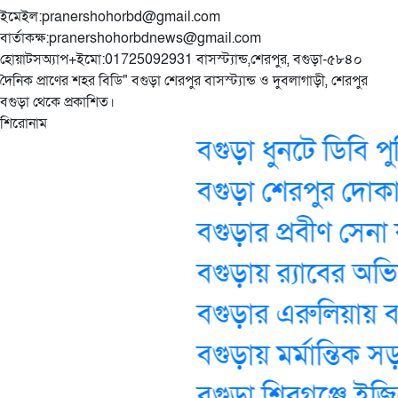
ইমেইল:pranershohorbd@gmail.com
বার্তাকক্ষ:pranershohorbdnews@gmail.com
হোয়াটসঅ্যাপ+ইমো:01725092931 বাসস্ট্যান্ড,শেরপুর, বগুড়া-৫৮৪০
দৈনিক প্রাণের শহর বিডি" বগুড়া শেরপুর বাসস্ট্যান্ড ও দুবলাগাড়ী, শেরপুর
বগুড়া থেকে প্রকাশিত।
শিরোনাম
বগুড়া ধুনটে ডিবি প
বগুড়া শেরপুর দোকান 
বগুড়ার প্রবীণ সেনা কর্
‎বগুড়ায় র‍্যাবের অভি
বগুড়ার এরুলিয়ায় ব
বগুড়ায় মর্মান্তিক স
বগুড়া শিবগঞ্জে ইজি