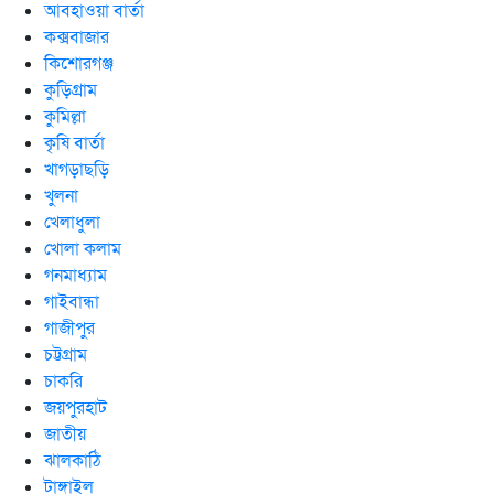
আবহাওয়া বার্তা
কক্সবাজার
কিশোরগঞ্জ
কুড়িগ্রাম
কুমিল্লা
কৃষি বার্তা
খাগড়াছড়ি
খুলনা
খেলাধুলা
খোলা কলাম
গনমাধ্যাম
গাইবান্ধা
গাজীপুর
চট্টগ্রাম
চাকরি
জয়পুরহাট
জাতীয়
ঝালকাঠি
টাঙ্গাইল