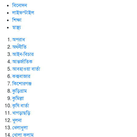
বিনোদন
লাইফস্টাইল
শিক্ষা
স্বাস্থ্য
অপরাধ
অর্থনীতি
আইন-বিচার
আন্তর্জাতিক
আবহাওয়া বার্তা
কক্সবাজার
কিশোরগঞ্জ
কুড়িগ্রাম
কুমিল্লা
কৃষি বার্তা
খাগড়াছড়ি
খুলনা
খেলাধুলা
খোলা কলাম