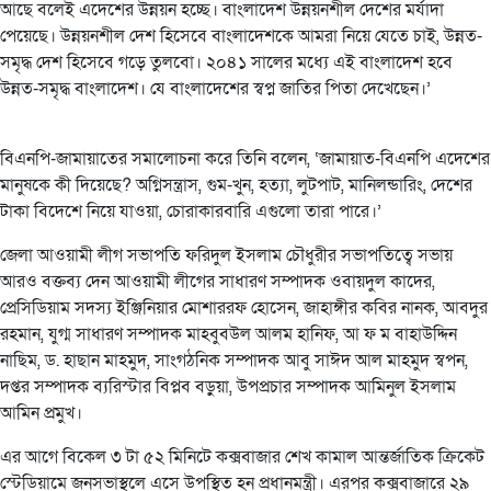
আছে বলেই এদেশের উন্নয়ন হচ্ছে। বাংলাদেশ উন্নয়নশীল দেশের মর্যাদা
পেয়েছে। উন্নয়নশীল দেশ হিসেবে বাংলাদেশকে আমরা নিয়ে যেতে চাই, উন্নত-
সমৃদ্ধ দেশ হিসেবে গড়ে তুলবো। ২০৪১ সালের মধ্যে এই বাংলাদেশ হবে
উন্নত-সমৃদ্ধ বাংলাদেশ। যে বাংলাদেশের স্বপ্ন জাতির পিতা দেখেছেন।’
বিএনপি-জামায়াতের সমালোচনা করে তিনি বলেন, ‘জামায়াত-বিএনপি এদেশের
মানুষকে কী দিয়েছে? অগ্নিসন্ত্রাস, গুম-খুন, হত্যা, লুটপাট, মানিলন্ডারিং, দেশের
টাকা বিদেশে নিয়ে যাওয়া, চোরাকারবারি এগুলো তারা পারে।’
জেলা আওয়ামী লীগ সভাপতি ফরিদুল ইসলাম চৌধুরীর সভাপতিত্বে সভায়
আরও বক্তব্য দেন আওয়ামী লীগের সাধারণ সম্পাদক ওবায়দুল কাদের,
প্রেসিডিয়াম সদস্য ইঞ্জিনিয়ার মোশাররফ হোসেন, জাহাঙ্গীর কবির নানক, আবদুর
রহমান, যুগ্ম সাধারণ সম্পাদক মাহবুবউল আলম হানিফ, আ ফ ম বাহাউদ্দিন
নাছিম, ড. হাছান মাহমুদ, সাংগঠনিক সম্পাদক আবু সাঈদ আল মাহমুদ স্বপন,
দপ্তর সম্পাদক ব্যরিস্টার বিপ্লব বড়ুয়া, উপপ্রচার সম্পাদক আমিনুল ইসলাম
আমিন প্রমুখ।
এর আগে বিকেল ৩ টা ৫২ মিনিটে কক্সবাজার শেখ কামাল আন্তর্জাতিক ক্রিকেট
স্টেডিয়ামে জনসভাস্থলে এসে উপস্থিত হন প্রধানমন্ত্রী। এরপর কক্সবাজারে ২৯