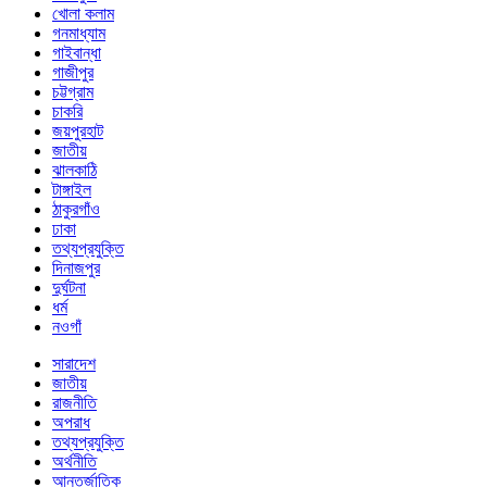
খোলা কলাম
গনমাধ্যাম
গাইবান্ধা
গাজীপুর
চট্টগ্রাম
চাকরি
জয়পুরহাট
জাতীয়
ঝালকাঠি
টাঙ্গাইল
ঠাকুরগাঁও
ঢাকা
তথ্যপ্রযুক্তি
দিনাজপুর
দুর্ঘটনা
ধর্ম
নওগাঁ
সারাদেশ
জাতীয়
রাজনীতি
অপরাধ
তথ্যপ্রযুক্তি
অর্থনীতি
আন্তর্জাতিক