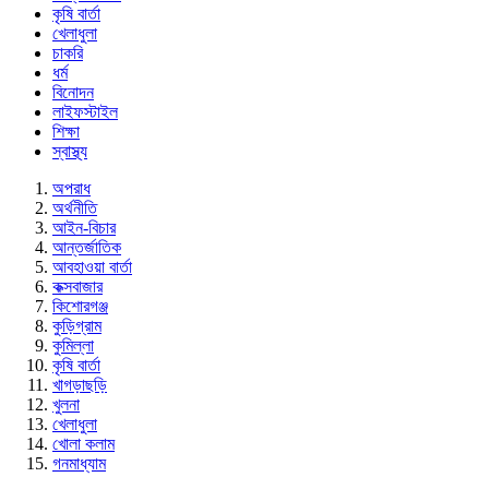
কৃষি বার্তা
খেলাধুলা
চাকরি
ধর্ম
বিনোদন
লাইফস্টাইল
শিক্ষা
স্বাস্থ্য
অপরাধ
অর্থনীতি
আইন-বিচার
আন্তর্জাতিক
আবহাওয়া বার্তা
কক্সবাজার
কিশোরগঞ্জ
কুড়িগ্রাম
কুমিল্লা
কৃষি বার্তা
খাগড়াছড়ি
খুলনা
খেলাধুলা
খোলা কলাম
গনমাধ্যাম