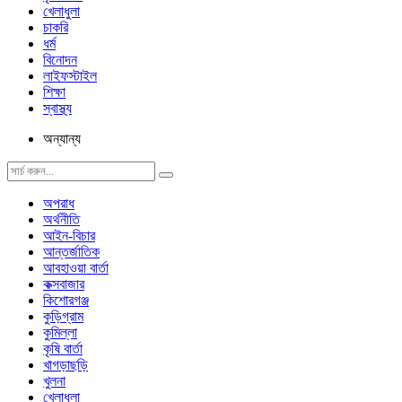
খেলাধুলা
চাকরি
ধর্ম
বিনোদন
লাইফস্টাইল
শিক্ষা
স্বাস্থ্য
অন্যান্য
অপরাধ
অর্থনীতি
আইন-বিচার
আন্তর্জাতিক
আবহাওয়া বার্তা
কক্সবাজার
কিশোরগঞ্জ
কুড়িগ্রাম
কুমিল্লা
কৃষি বার্তা
খাগড়াছড়ি
খুলনা
খেলাধুলা