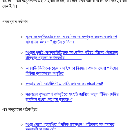
রইলো। বিনা অনুমতিতে এই সাইটের সংবাদ, আলোকচিত্র অডিও ও ভিডিও ব্যবহার করা
বেআইনি।
গনমাধ্যাম সর্বশেষ
সুস্থ সংস্কৃতিচর্চায় তরুণ সাংবাদিকদের সম্পৃক্ত করতে বাংলাদেশ
সাংবাদিক কল্যাণ ট্রাস্টের সেমিনার
‎বগুড়ার ধুনটে ফেসবুকভিত্তিক ‘সাংবাদিক’পরিচয়ধারীদের দৌরাত্ম্যে
উদ্বিগ্ন প্রকৃত সংবাদকর্মীরা ‎
অনলাইনভিত্তিক জেন্ডার সহিংসতা নিরসনে বগুড়ায় জেলা পর্যায়ের
মিডিয়া ক্যাম্পেইন অনুষ্ঠিত
বগুড়ায় ফটো জার্নালিস্ট এসোসিয়েশনের আলোচনা সভা!
সরকারের বৃক্ষরোপণ কর্মসূচিতে সংহতি জানিয়ে আনন্দ টিভির এমডির
জন্মদিনে বগুড়া শেরপুরে বৃক্ষরোপণ
এই সপ্তাহের পাঠকপ্রিয়
বগুড়া থেকে প্রকাশিত “দৈনিক মহাস্থান” পত্রিকার সম্পাদকের
মমতাময়ী মা আর নেই