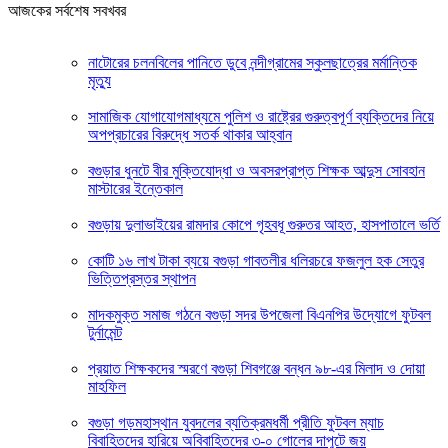
আজকের সর্বশেষ সবখবর
নাটোরের চলনবিলের পানিতে ডুবে নন্দীগ্রামের স্কুলছাত্রের মর্মান্তিক
মৃত্যু
সামাজিক যোগাযোগমাধ্যমে পুলিশ ও রাষ্ট্রের গুরুত্বপূর্ণ ব্যক্তিদের নিয়ে
অপপ্রচারের বিরুদ্ধে সতর্ক থাকার আহ্বান
বগুড়ার ধুনটে বীর মুক্তিযোদ্ধা ও অবসরপ্রাপ্ত শিক্ষক আব্দুস সোবহান
মাস্টারের ইন্তেকাল
বগুড়ায় দুলাভাইয়ের রামদার কোপে গৃহবধূ গুরুতর আহত, হাসপাতালে ভর্তি
কোটি ১৬ লাখ টাকা ব্যয়ে বগুড়া গাবতলীর ধলিরচরে ফজলুল হক সেতুর
ভিত্তিপ্রস্তর স্থাপন
মাদকমুক্ত সমাজ গঠনে বগুড়া সদর উপজেলা বিএনপির উদ্যোগে ফুটবল
টুর্নামেন্ট
প্রয়াত শিক্ষকদের স্মরণে বগুড়া শিবগঞ্জে বন্ধন ৯৮-এর মিলাদ ও দোয়া
মাহফিল
বগুড়া গড়মহাস্থান যুবদলের ব্যতিক্রমধর্মী প্রীতি ফুটবল ম্যাচ
বিবাহিতদের হারিয়ে অবিবাহিতদের ৩-০ গোলের দাপুটে জয়