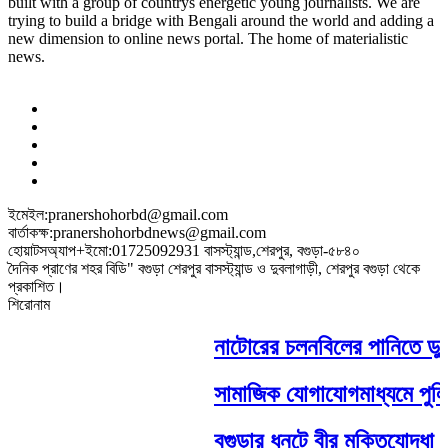
built with a group of countrys energetic young journalists. We are
trying to build a bridge with Bengali around the world and adding a
new dimension to online news portal. The home of materialistic
news.
ইমেইল:pranershohorbd@gmail.com
বার্তাকক্ষ:pranershohorbdnews@gmail.com
হোয়াটসঅ্যাপ+ইমো:01725092931 বাসস্ট্যান্ড,শেরপুর, বগুড়া-৫৮৪০
দৈনিক প্রাণের শহর বিডি" বগুড়া শেরপুর বাসস্ট্যান্ড ও দুবলাগাড়ী, শেরপুর বগুড়া থেকে
প্রকাশিত।
শিরোনাম
নাটোরের চলনবিলের পানিতে ডুবে নন্
সামাজিক যোগাযোগমাধ্যমে পুলিশ ও 
বগুড়ার ধুনটে বীর মুক্তিযোদ্ধা 