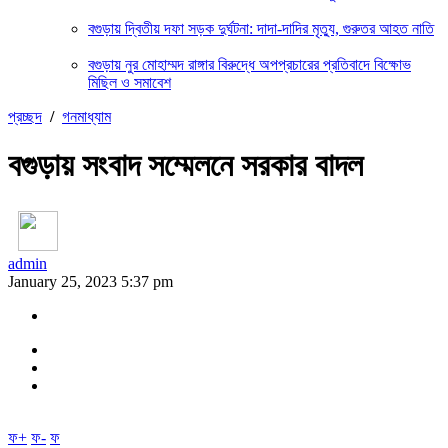
বগুড়ায় দ্বিতীয় দফা সড়ক দুর্ঘটনা: দাদা-দাদির মৃত্যু, গুরুতর আহত নাতি
বগুড়ায় নুর মোহাম্মদ রাঙ্গার বিরুদ্ধে অপপ্রচারের প্রতিবাদে বিক্ষোভ
মিছিল ও সমাবেশ
প্রচ্ছদ
/
গনমাধ্যাম
বগুড়ায় সংবাদ সম্মেলনে সরকার বাদল
admin
January 25, 2023 5:37 pm
ফ+
ফ-
ফ