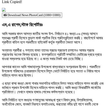
Link Copied!
📸 Download News PhotoCard (1080×1080)
এম,এ রাশেদ,স্টাফ রিপোর্টারঃ
আমি সরকার বাদল আসন্ন জাতীয় সংসদ উপ- নির্বাচনে ৪১ বগুড়া-০৬ (সদর) আসনে
স্বতন্ত্র প্রার্থী হিসেবে কুড়াল মার্কা প্রতীক নিয়ে প্রতিদ্বন্দ্বিতা করছি। বাছাইপর্বে আমার
প্রার্থীতা বাতিল হলে পরবর্তীতে হাইকোর্ট কর্তৃক প্রার্থীতা বৈধতা আসে।
অন্যান্য প্রার্থীরা ২ সপ্তাহ যাবত তাদের প্রচার প্রচারণা চালালেও আমার প্রচার
প্রচারণায় অনেক বিলম্ব হয়েছে। ফলশ্রুতিতে প্রতিটি সম্মানিত ভোটারের দ্বারে দ্বারে
যাওয়া সম্ভবপর হয়ে উঠছে না। এ জন্য সবার নিকট খমা চেয়ে নিচ্ছি।
আপনারা জানেন আমি শাজাহানপুর উপজেলা বাস্তবায়নে অগ্রনায়ক ছিলাম। পরবর্তীতে
উপজেলা পরিষদের চেয়ারম্যান হিসেবে বিপুল ভোটে নির্বাচিত হয়ে সততা ও নিষ্ঠার সাথে
দায়িত্ব পালন করে ছিলাম।
এ ছাড়া বাম্মা বগুড়া জেলা শাখার সভাপতির দায়িত্ব বিগত সময়ে দায়িত্ব পালন করেছি এবং
বর্তমানে প্রধান উপদেষ্টা হিসেবে দায়িত্ব পালন করছি। আমি বগুড়া বিআরটিসি মার্কেটের
প্রতিষ্ঠাতা। যেখানে হাজার হাজার লোকের কর্মসংস্থান হয়েছে।
আমি নির্বাচিত হলে বগুড়ার গণমানুষের আকাঙ্খা পূরণে বিমান বন্দর, বিশ্ববিদ্যালয়,
অর্থনৈতিক জোন, যানজট নিরশনে ফ্লাইওভার, করতোয়া নদীর দুই পাশে বনানী থেকে