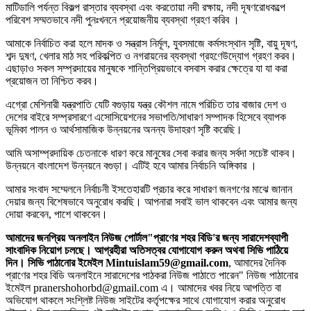
মাটিডালি পর্যন্ত বিকল্প রাস্তার ব্যবস্থা এবং করতোয়া নদী রক্ষায়, নদী দূষণরোধকল্পে
পরিবেশ সম্মতভাবে নদী পুনঃখননে প্রয়োজনীয় ব্যবস্থা গ্রহণ করিব ।
আমাকে নির্বাচিত করা হলে মাদক ও সন্ত্রাস নির্মূল, যুবসমাজে কর্মসংস্থান সৃষ্টি, বায়ু দূষণ,
শব্দ দুষণ, খেলার মাঠ সহ পরিকল্পিত ও নগরায়নের ব্যবস্থা গ্রহণেউদ্যোগ গ্রহণ করব।
এছাড়াও সকল সম্প্রদায়ের মানুষকে শান্তিপ্রিয়ভাবে বসবাস করার ক্ষেত্রে যা যা করা
প্রয়োজন তা নিশ্চিত করব।
এগ্রো মেশিনারী যন্ত্রপাতি যেটি বগুড়ায় যন্ত্র কৌশল নামে পরিচিত তার বাজার দেশ ও
দেশের বাইরে সম্প্রসারণে এসোসিয়েশনের সভাপতি/সাধারণ সম্পাদক হিসেবে ব্যাপক
ভূমিকা পালন ও আর্থসামাজিক উন্নয়নের অনন্য উদাহরণ সৃষ্টি করেছি।
আমি অসাম্প্রদায়িক চেতনাকে ধারণ করে মানুষের সেবা করার জন্য সর্বদা সচেষ্ট থাকব।
উন্নয়নে বাংলাদেশ উন্নয়নে বগুড়া। এটিই হবে আমার নির্বাচনি অঙ্গিকার ।
আমার সংবাদ সম্মেলনে নির্বাচনী ইসতেহারটি প্রচার করে সাধারণ জনগণের মাঝে জানান
দেয়ার জন্য বিশেষভাবে অনুরোধ করছি। আপনারা সবাই ভাল থাকবেন এবং আমার জন্য
দোয়া করবেন, পাশে থাকবেন।
আমাদের জনপ্রিয় অনলাইন নিউজ পোর্টাল"প্রাণের শহর বিডি'র জন্য সারাদেশব্যাপী
সাংবাদিক নিয়োগ চলছে। আগ্রহীরা অতিসত্বর যোগাযোগ করুন অথবা সিভি পাঠিয়ে
দিন। সিভি পাঠানোর ইমেইল Mintuislam59@gmail.com
, আমাদের দৈনিক
প্রাণের শহর বিডি অনলাইনে সারাদেশের পাঠকরা নিউজ পাঠাতে পারেন" নিউজ পাঠানোর
ইমেইল pranershohorbd@gmail.com এ। আমাদের খবর নিয়ে আপত্তি বা
অভিযোগ থাকলে সংশ্লিষ্ট নিউজ সাইটের কর্তৃপক্ষের সাথে যোগাযোগ করার অনুরোধ