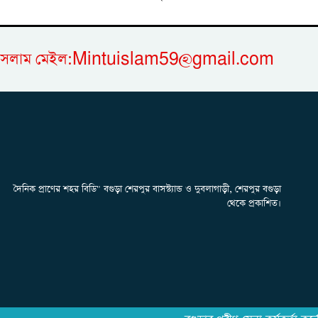
িন্টু ইসলাম মেইল:Mintuislam59@gmail.com
দৈনিক প্রাণের শহর বিডি" বগুড়া শেরপুর বাসস্ট্যান্ড ও দুবলাগাড়ী, শেরপুর বগুড়া
থেকে প্রকাশিত।