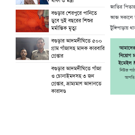
থাকা ৩ মন্ত্রী
জাতির পিতার 
বগুড়ার শেরপুরে পানিতে
আজ সকালে সড়ক
ডুবে দুই বছরের শিশুর
মর্মান্তিক মৃত্যু
টুঙ্গিপাড়ায় 
বগুড়ার আদমদীঘিতে ৫০০
আমাদের 
গ্রাম গাঁজাসহ মাদক কারবারি
নিয়োগ চ
গ্রেপ্তার
ইমেইল 
বগুড়ার আদমদীঘিতে গাঁজা
নিউজ পা
ও চোলাইমদসহ ৩ জন
আপত্তি
গ্রেপ্তার, ভ্রাম্যমাণ আদালতে
কারাদণ্ড