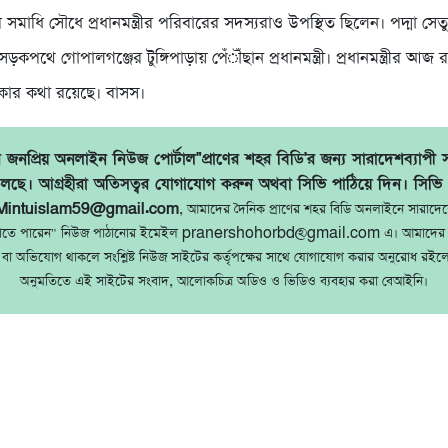
সমাধি সৌধে প্রধানমন্ত্রীর পরিবারের সদস্যরাও উপস্থিত ছিলেন। পদ্মা সেত
পথে গোপালগঞ্জের টুঙ্গিপাড়ায় পেঁৗঁছান প্রধানমন্ত্রী। প্রধানমন্ত্রীর আজ 
থাকার কথা রয়েছে। বাসস।
জনপ্রিয় অনলাইন নিউজ পোর্টাল"প্রাণের শহর বিডি'র জন্য সারাদেশব্যাপী 
লছে। আগ্রহীরা অতিসত্বর যোগাযোগ করুন অথবা সিভি পাঠিয়ে দিন। সিভি
Mintuislam59@gmail.com
, আমাদের দৈনিক প্রাণের শহর বিডি অনলাইনে সারাদে
ঠাতে পারেন" নিউজ পাঠানোর ইমেইল pranershohorbd@gmail.com এ। আমাদের 
 বা অভিযোগ থাকলে সংশ্লিষ্ট নিউজ সাইটের কর্তৃপক্ষের সাথে যোগাযোগ করার অনুরোধ রইল
অনুমতিতে এই সাইটের সংবাদ, আলোকচিত্র অডিও ও ভিডিও ব্যবহার করা বেআইনি।