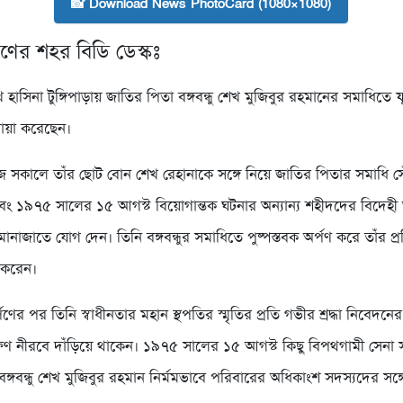
📸 Download News PhotoCard (1080×1080)
াণের শহর বিডি ডেস্কঃ
 শেখ হাসিনা টুঙ্গিপাড়ায় জাতির পিতা বঙ্গবন্ধু শেখ মুজিবুর রহমানের সমাধিতে ফু
োয়া করেছেন।
ী আজ সকালে তাঁর ছোট বোন শেখ রেহানাকে সঙ্গে নিয়ে জাতির পিতার সমাধি 
ং ১৯৭৫ সালের ১৫ আগস্ট বিয়োগান্তক ঘটনার অন্যান্য শহীদদের বিদেহী আত
নাজাতে যোগ দেন। তিনি বঙ্গবন্ধুর সমাধিতে পুষ্পস্তবক অর্পণ করে তাঁর প্
ন করেন।
র্পণের পর তিনি স্বাধীনতার মহান স্থপতির স্মৃতির প্রতি গভীর শ্রদ্ধা নিবেদন
ক্ষণ নীরবে দাঁড়িয়ে থাকেন। ১৯৭৫ সালের ১৫ আগস্ট কিছু বিপথগামী সেনা 
ঙ্গবন্ধু শেখ মুজিবুর রহমান নির্মমভাবে পরিবারের অধিকাংশ সদস্যদের সঙ্