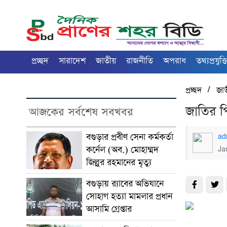
প্রচ্ছদ
সারাদেশ
জাতীয়
রাজনীতি
অপরাধ
তথ্যপ্রযুক্ত
/
প্রচ্ছদ
জা
জাতির পি
আজকের সর্বশেষ সবখবর
বগুড়ার প্রবীণ সেনা কর্মকর্তা
ad
কর্নেল (অব.) মোহাম্মদ
Ja
জিল্লুর রহমানের মৃত্যু
‎বগুড়ায় র‍্যাবের অভিযানে
সোহাগ হত্যা মামলার প্রধান
আসামি গ্রেপ্তার