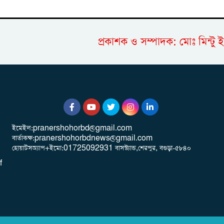
প্রকাশক ও সম্পাদক: মোঃ ম
ইমেইল:pranershohorbd@gmail.com
বার্তাকক্ষ:pranershohorbdnews@gmail.com
হোয়াটসঅ্যাপ+ইমো:01725092931 বাসস্ট্যান্ড,শেরপুর, বগুড়া-৫৮৪০
f