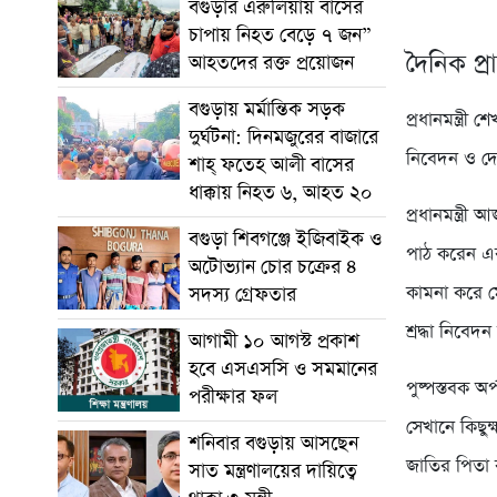
বগুড়ার এরুলিয়ায় বাসের
চাপায় নিহত বেড়ে ৭ জন”
দৈনিক প্র
আহতদের রক্ত প্রয়োজন
বগুড়ায় মর্মান্তিক সড়ক
প্রধানমন্ত্রী
দুর্ঘটনা: দিনমজুরের বাজারে
নিবেদন ও দ
শাহ্ ফতেহ আলী বাসের
ধাক্কায় নিহত ৬, আহত ২০
প্রধানমন্ত্র
বগুড়া শিবগঞ্জে ইজিবাইক ও
পাঠ করেন এব
অটোভ্যান চোর চক্রের ৪
কামনা করে মো
সদস্য গ্রেফতার
শ্রদ্ধা নিবেদ
আগামী ১০ আগস্ট প্রকাশ
হবে এসএসসি ও সমমানের
পুষ্পস্তবক অ
পরীক্ষার ফল
সেখানে কিছু
শনিবার বগুড়ায় আসছেন
জাতির পিতা ব
সাত মন্ত্রণালয়ের দায়িত্বে