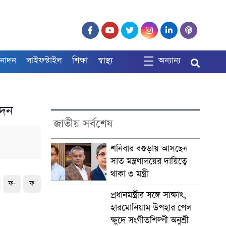
নোদন
লাইফস্টাইল
শিক্ষা
স্বাস্থ্য
অন্যান্য
েদন
জাতীয় সর্বশেষ
শনিবার বগুড়ায় আসছেন
সাত মন্ত্রণালয়ের দায়িত্বে
থাকা ৩ মন্ত্রী
ফ-
ফ
প্রধানমন্ত্রীর সঙ্গে সাক্ষাৎ,
হারমোনিয়াম উপহার পেল
ক্ষুদে সংগীতশিল্পী অনুশ্রী