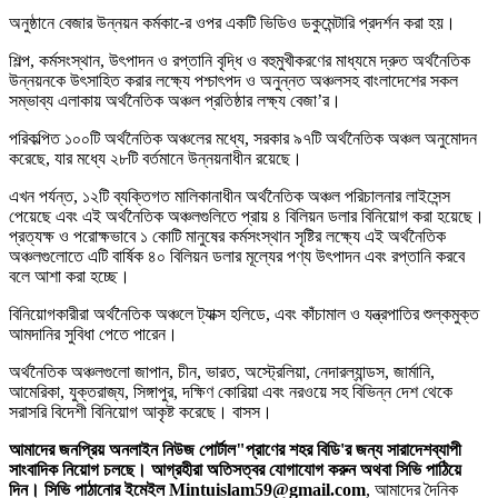
অনুষ্ঠানে বেজার উন্নয়ন কর্মকা-ের ওপর একটি ভিডিও ডকুমেন্টারি প্রদর্শন করা হয়।
শিল্প, কর্মসংস্থান, উৎপাদন ও রপ্তানি বৃদ্ধি ও বহুমুখীকরণের মাধ্যমে দ্রুত অর্থনৈতিক
উন্নয়নকে উৎসাহিত করার লক্ষ্যে পশ্চাৎপদ ও অনুন্নত অঞ্চলসহ বাংলাদেশের সকল
সম্ভাব্য এলাকায় অর্থনৈতিক অঞ্চল প্রতিষ্ঠার লক্ষ্য বেজা’র।
পরিকল্পিত ১০০টি অর্থনৈতিক অঞ্চলের মধ্যে, সরকার ৯৭টি অর্থনৈতিক অঞ্চল অনুমোদন
করেছে, যার মধ্যে ২৮টি বর্তমানে উন্নয়নাধীন রয়েছে।
এখন পর্যন্ত, ১২টি ব্যক্তিগত মালিকানাধীন অর্থনৈতিক অঞ্চল পরিচালনার লাইসেন্স
পেয়েছে এবং এই অর্থনৈতিক অঞ্চলগুলিতে প্রায় ৪ বিলিয়ন ডলার বিনিয়োগ করা হয়েছে।
প্রত্যক্ষ ও পরোক্ষভাবে ১ কোটি মানুষের কর্মসংস্থান সৃষ্টির লক্ষ্যে এই অর্থনৈতিক
অঞ্চলগুলোতে এটি বার্ষিক ৪০ বিলিয়ন ডলার মূল্যের পণ্য উৎপাদন এবং রপ্তানি করবে
বলে আশা করা হচ্ছে।
বিনিয়োগকারীরা অর্থনৈতিক অঞ্চলে ট্যাক্স হলিডে, এবং কাঁচামাল ও যন্ত্রপাতির শুল্কমুক্ত
আমদানির সুবিধা পেতে পারেন।
অর্থনৈতিক অঞ্চলগুলো জাপান, চীন, ভারত, অস্ট্রেলিয়া, নেদারল্যান্ডস, জার্মানি,
আমেরিকা, যুক্তরাজ্য, সিঙ্গাপুর, দক্ষিণ কোরিয়া এবং নরওয়ে সহ বিভিন্ন দেশ থেকে
সরাসরি বিদেশী বিনিয়োগ আকৃষ্ট করেছে। বাসস।
আমাদের জনপ্রিয় অনলাইন নিউজ পোর্টাল"প্রাণের শহর বিডি'র জন্য সারাদেশব্যাপী
সাংবাদিক নিয়োগ চলছে। আগ্রহীরা অতিসত্বর যোগাযোগ করুন অথবা সিভি পাঠিয়ে
দিন। সিভি পাঠানোর ইমেইল Mintuislam59@gmail.com
, আমাদের দৈনিক