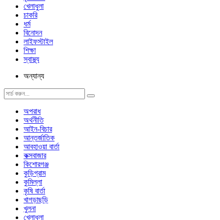
খেলাধুলা
চাকরি
ধর্ম
বিনোদন
লাইফস্টাইল
শিক্ষা
স্বাস্থ্য
অন্যান্য
অপরাধ
অর্থনীতি
আইন-বিচার
আন্তর্জাতিক
আবহাওয়া বার্তা
কক্সবাজার
কিশোরগঞ্জ
কুড়িগ্রাম
কুমিল্লা
কৃষি বার্তা
খাগড়াছড়ি
খুলনা
খেলাধুলা