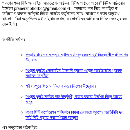
প্রাণের শহর বিডি অনলাইনে সারাদেশের পাঠকরা নিউজ পাঠাতে পারেন" নিউজ পাঠানোর
ইমেইল pranershohorbd@gmail.com এ। আমাদের খবর নিয়ে আপত্তি বা
অভিযোগ থাকলে সংশ্লিষ্ট নিউজ সাইটের কর্তৃপক্ষের সাথে যোগাযোগ করার অনুরোধ
রইলো। বিনা অনুমতিতে এই সাইটের সংবাদ, আলোকচিত্র অডিও ও ভিডিও ব্যবহার করা
বেআইনি।
অর্থনীতি সর্বশেষ
বগুড়ায় বায়োগ্যাস প্লান্ট স্থাপনে উদ্বুদ্ধকরণে দুই দিনব্যাপী প্রশিক্ষণের
উদ্বোধন
বগুড়ার ধুনটের সোনাহাটায় ইসলামী ব্যাংক এজেন্ট আউটলেটের গ্রাহক
সমাবেশ অনুষ্ঠিত
শরীয়তপুরে ফিলোন ফিডের নতুন ডিপোর উদ্বোধন
বগুড়ার ধুনটে সবজির দাম ঊর্ধ্বমুখী, বাজার করতে হিমশিম নিম্ন আয়ের
মানুষ
বগুড়া সিটি কর্পোরেশন পরিদর্শনে চায়না রেলওয়ে গ্রুপের প্রতিনিধি দল,
স্মার্ট সিটি গড়তে সহযোগিতার আগ্রহ
এই সপ্তাহের পাঠকপ্রিয়