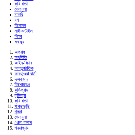
কৃষি বার্তা
খেলাধুলা
চাকরি
ধর্ম
বিনোদন
লাইফস্টাইল
শিক্ষা
স্বাস্থ্য
অপরাধ
অর্থনীতি
আইন-বিচার
আন্তর্জাতিক
আবহাওয়া বার্তা
কক্সবাজার
কিশোরগঞ্জ
কুড়িগ্রাম
কুমিল্লা
কৃষি বার্তা
খাগড়াছড়ি
খুলনা
খেলাধুলা
খোলা কলাম
গনমাধ্যাম