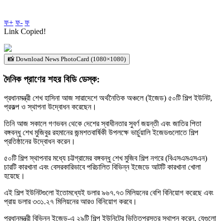
ফ+
ফ-
ফ
Link Copied!
📸 Download News PhotoCard (1080×1080)
দৈনিক প্রাণের শহর বিডি ডেস্ক:
প্রধানমন্ত্রী শেখ হাসিনা আজ সারাদেশে অর্থনৈতিক অঞ্চলে (ইজেড) ৫০টি শিল্প ইউনিট,
প্রকল্প ও স্থাপনা উদ্বোধন করেছেন।
তিনি আজ সকালে গণভবন থেকে দেশের স্বাধীনতার সুবর্ণ জয়ন্তী এবং জাতির পিতা
বঙ্গবন্ধু শেখ মুজিবুর রহমানের জন্মশতবার্ষিকী উপলক্ষে ভার্চুয়ালি ইজেডগুলোতে শিল্প
প্রতিষ্ঠানের উদ্বোধন করেন।
৫০টি শিল্প স্থাপনার মধ্যে চট্টগ্রামের বঙ্গবন্ধু শেখ মুজিব শিল্প নগরে (বিএসএমএসএন)
চারটি কারখানা এবং বেসরকারিভাবে পরিচালিত বিভিন্ন ইজেডে আটটি কারখানা খোলা
হয়েছে।
এই শিল্প ইউনিটগুলো ইতোমধ্যেই ডলার ৯৬৭.৭৩ মিলিয়নের বেশি বিনিয়োগ করেছে এবং
প্রায় ডলার ৩৩১.২৭ মিলিয়নের আরও বিনিয়োগ করবে।
প্রধানমন্ত্রী বিভিন্ন ইজেড-এ ২৯টি শিল্প ইউনিটের ভিত্তিপ্রস্তর স্থাপন করেন, যেগুলো