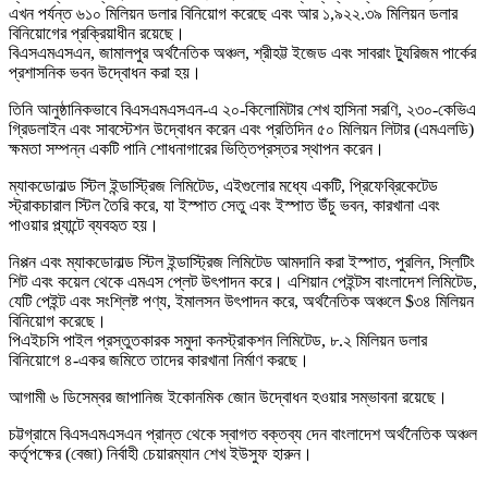
এখন পর্যন্ত ৬১০ মিলিয়ন ডলার বিনিয়োগ করেছে এবং আর ১,৯২২.৩৯ মিলিয়ন ডলার
বিনিয়োগের প্রক্রিয়াধীন রয়েছে।
বিএসএমএসএন, জামালপুর অর্থনৈতিক অঞ্চল, শ্রীহট্ট ইজেড এবং সাবরাং ট্যুরিজম পার্কের
প্রশাসনিক ভবন উদ্বোধন করা হয়।
তিনি আনুষ্ঠানিকভাবে বিএসএমএসএন-এ ২০-কিলোমিটার শেখ হাসিনা সরণি, ২৩০-কেভিএ
গ্রিডলাইন এবং সাবস্টেশন উদ্বোধন করেন এবং প্রতিদিন ৫০ মিলিয়ন লিটার (এমএলডি)
ক্ষমতা সম্পন্ন একটি পানি শোধনাগারের ভিত্তিপ্রস্তর স্থাপন করেন।
ম্যাকডোনাল্ড স্টিল ইন্ডাস্ট্রিজ লিমিটেড, এইগুলোর মধ্যে একটি, প্রিফেব্রিকেটেড
স্ট্রাকচারাল স্টিল তৈরি করে, যা ইস্পাত সেতু এবং ইস্পাত উঁচু ভবন, কারখানা এবং
পাওয়ার প্ল্যান্টে ব্যবহৃত হয়।
নিপ্পন এবং ম্যাকডোনাল্ড স্টিল ইন্ডাস্ট্রিজ লিমিটেড আমদানি করা ইস্পাত, পুরলিন, স্লিটিং
শিট এবং কয়েল থেকে এমএস প্লেট উৎপাদন করে। এশিয়ান পেইন্টস বাংলাদেশ লিমিটেড,
যেটি পেইন্ট এবং সংশ্লিষ্ট পণ্য, ইমালসন উৎপাদন করে, অর্থনৈতিক অঞ্চলে $৩৪ মিলিয়ন
বিনিয়োগ করেছে।
পিএইচসি পাইল প্রস্তুতকারক সমুদা কনস্ট্রাকশন লিমিটেড, ৮.২ মিলিয়ন ডলার
বিনিয়োগে ৪-একর জমিতে তাদের কারখানা নির্মাণ করছে।
আগামী ৬ ডিসেম্বর জাপানিজ ইকোনমিক জোন উদ্বোধন হওয়ার সম্ভাবনা রয়েছে।
চট্টগ্রামে বিএসএমএসএন প্রান্ত থেকে স্বাগত বক্তব্য দেন বাংলাদেশ অর্থনৈতিক অঞ্চল
কর্তৃপক্ষের (বেজা) নির্বাহী চেয়ারম্যান শেখ ইউসুফ হারুন।