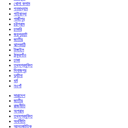
খোলা কলাম
গনমাধ্যাম
গাইবান্ধা
গাজীপুর
চট্টগ্রাম
চাকরি
জয়পুরহাট
জাতীয়
ঝালকাঠি
টাঙ্গাইল
ঠাকুরগাঁও
ঢাকা
তথ্যপ্রযুক্তি
দিনাজপুর
দুর্ঘটনা
ধর্ম
নওগাঁ
সারাদেশ
জাতীয়
রাজনীতি
অপরাধ
তথ্যপ্রযুক্তি
অর্থনীতি
আন্তর্জাতিক