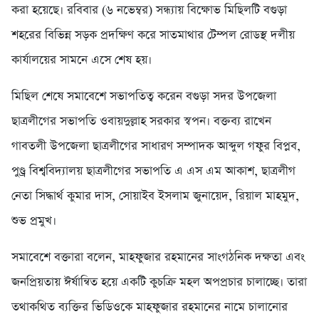
করা হয়েছে। রবিবার (৬ নভেম্বর) সন্ধ্যায় বিক্ষোভ মিছিলটি বগুড়া
শহরের বিভিন্ন সড়ক প্রদক্ষিণ করে সাতমাথার টেম্পল রোডস্থ দলীয়
কার্যালয়ের সামনে এসে শেষ হয়।
মিছিল শেষে সমাবেশে সভাপতিত্ব করেন বগুড়া সদর উপজেলা
ছাত্রলীগের সভাপতি ওবায়দুল্লাহ সরকার স্বপন। বক্তব্য রাখেন
গাবতলী উপজেলা ছাত্রলীগের সাধারণ সম্পাদক আব্দুল গফুর বিপ্লব,
পুণ্ড্র বিশ্ববিদ্যালয় ছাত্রলীগের সভাপতি এ এস এম আকাশ, ছাত্রলীগ
নেতা সিদ্ধার্থ কুমার দাস, সোয়াইব ইসলাম জুনায়েদ, রিয়াল মাহমুদ,
শুভ প্রমুখ।
সমাবেশে বক্তারা বলেন, মাহফুজার রহমানের সাংগঠনিক দক্ষতা এবং
জনপ্রিয়তায় ঈর্ষান্বিত হয়ে একটি কুচক্রি মহল অপপ্রচার চালাচ্ছে। তারা
তথাকথিত ব্যক্তির ভিডিওকে মাহফুজার রহমানের নামে চালানোর