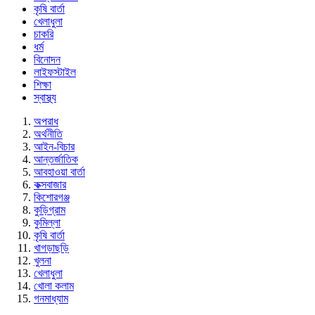
কৃষি বার্তা
খেলাধুলা
চাকরি
ধর্ম
বিনোদন
লাইফস্টাইল
শিক্ষা
স্বাস্থ্য
অপরাধ
অর্থনীতি
আইন-বিচার
আন্তর্জাতিক
আবহাওয়া বার্তা
কক্সবাজার
কিশোরগঞ্জ
কুড়িগ্রাম
কুমিল্লা
কৃষি বার্তা
খাগড়াছড়ি
খুলনা
খেলাধুলা
খোলা কলাম
গনমাধ্যাম