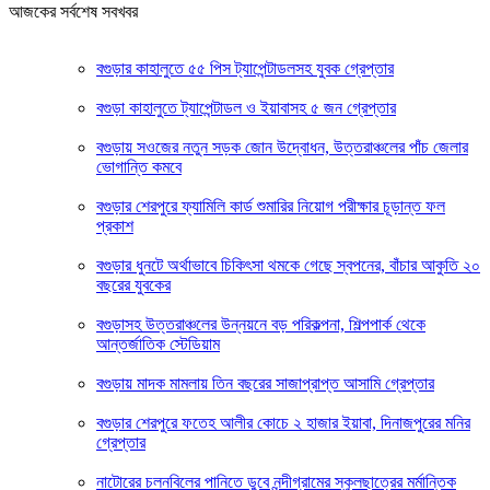
আজকের সর্বশেষ সবখবর
বগুড়ার কাহালুতে ৫৫ পিস ট্যাপেন্টাডলসহ যুবক গ্রেপ্তার
বগুড়া কাহালুতে ট্যাপেন্টাডল ও ইয়াবাসহ ৫ জন গ্রেপ্তার
বগুড়ায় সওজের নতুন সড়ক জোন উদ্বোধন, উত্তরাঞ্চলের পাঁচ জেলার
ভোগান্তি কমবে
বগুড়ার শেরপুরে ফ্যামিলি কার্ড শুমারির নিয়োগ পরীক্ষার চূড়ান্ত ফল
প্রকাশ
বগুড়ার ধুনটে অর্থাভাবে চিকিৎসা থমকে গেছে স্বপনের, বাঁচার আকুতি ২০
বছরের যুবকের
বগুড়াসহ উত্তরাঞ্চলের উন্নয়নে বড় পরিকল্পনা, শিল্পপার্ক থেকে
আন্তর্জাতিক স্টেডিয়াম
বগুড়ায় মাদক মামলায় তিন বছরের সাজাপ্রাপ্ত আসামি গ্রেপ্তার
বগুড়ার শেরপুরে ফতেহ আলীর কোচে ২ হাজার ইয়াবা, দিনাজপুরের মনির
গ্রেপ্তার
নাটোরের চলনবিলের পানিতে ডুবে নন্দীগ্রামের স্কুলছাত্রের মর্মান্তিক