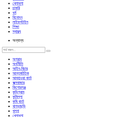
খেলাধুলা
চাকরি
ধর্ম
বিনোদন
লাইফস্টাইল
শিক্ষা
স্বাস্থ্য
অন্যান্য
অপরাধ
অর্থনীতি
আইন-বিচার
আন্তর্জাতিক
আবহাওয়া বার্তা
কক্সবাজার
কিশোরগঞ্জ
কুড়িগ্রাম
কুমিল্লা
কৃষি বার্তা
খাগড়াছড়ি
খুলনা
খেলাধুলা