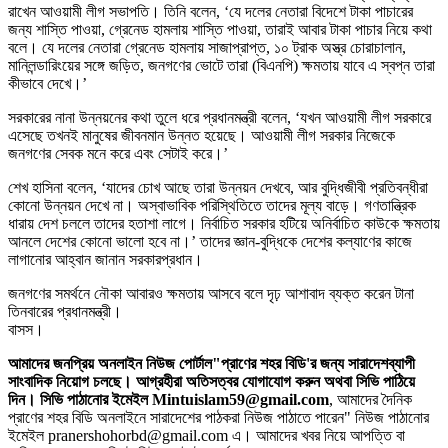
রাখেন আওয়ামী লীগ সভাপতি। তিনি বলেন, ‘যে দলের নেতারা বিদেশে টাকা পাচারের
জন্য শাস্তি পাওয়া, গ্রেনেড হামলায় শাস্তি পাওয়া, তারাই আবার টাকা পাচার নিয়ে কথা
বলে। যে দলের নেতারা গ্রেনেড হামলায় সাজাপ্রাপ্ত, ১০ ট্রাক অস্ত্র চোরাচালান,
মানিলন্ডারিংয়ের সঙ্গে জড়িত, জনগণের ভোটে তারা (বিএনপি) ক্ষমতায় যাবে এ স্বপ্ন তারা
কীভাবে দেখে।’
সরকারের নানা উন্নয়নের কথা তুলে ধরে প্রধানমন্ত্রী বলেন, ‘যখন আওয়ামী লীগ সরকারে
এসেছে তখনই মানুষের জীবনমান উন্নত হয়েছে। আওয়ামী লীগ সরকার নিজেকে
জনগণের সেবক মনে করে এবং সেটাই করে।’
শেখ হাসিনা বলেন, ‘যাদের চোখ আছে তারা উন্নয়ন দেখবে, আর বুদ্ধিজীবী প্রতিবন্ধীরা
কোনো উন্নয়ন দেখে না। অস্বাভাবিক পরিস্থিতিতে তাদের মূল্য বাড়ে। গণতান্ত্রিক
ধারায় দেশ চললে তাদের হতাশা লাগে। নির্বাচিত সরকার হটিয়ে অনির্বাচিত কাউকে ক্ষমতায়
আনলে দেশের কোনো ভালো হবে না।’ তাদের জ্ঞান-বুদ্ধিকে দেশের কল্যাণের কাজে
লাগানোর আহ্বান জানান সরকারপ্রধান।
জনগণের সমর্থনে নৌকা আবারও ক্ষমতায় আসবে বলে দৃঢ় আশাবাদ ব্যক্ত করেন টানা
তিনবারের প্রধানমন্ত্রী।
বাসস।
আমাদের জনপ্রিয় অনলাইন নিউজ পোর্টাল"প্রাণের শহর বিডি'র জন্য সারাদেশব্যাপী
সাংবাদিক নিয়োগ চলছে। আগ্রহীরা অতিসত্বর যোগাযোগ করুন অথবা সিভি পাঠিয়ে
দিন। সিভি পাঠানোর ইমেইল Mintuislam59@gmail.com
, আমাদের দৈনিক
প্রাণের শহর বিডি অনলাইনে সারাদেশের পাঠকরা নিউজ পাঠাতে পারেন" নিউজ পাঠানোর
ইমেইল pranershohorbd@gmail.com এ। আমাদের খবর নিয়ে আপত্তি বা