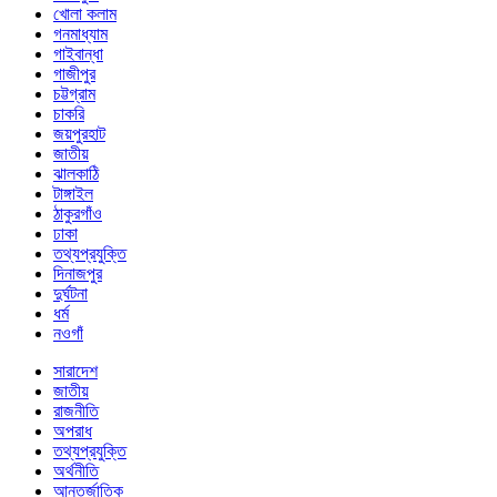
খোলা কলাম
গনমাধ্যাম
গাইবান্ধা
গাজীপুর
চট্টগ্রাম
চাকরি
জয়পুরহাট
জাতীয়
ঝালকাঠি
টাঙ্গাইল
ঠাকুরগাঁও
ঢাকা
তথ্যপ্রযুক্তি
দিনাজপুর
দুর্ঘটনা
ধর্ম
নওগাঁ
সারাদেশ
জাতীয়
রাজনীতি
অপরাধ
তথ্যপ্রযুক্তি
অর্থনীতি
আন্তর্জাতিক