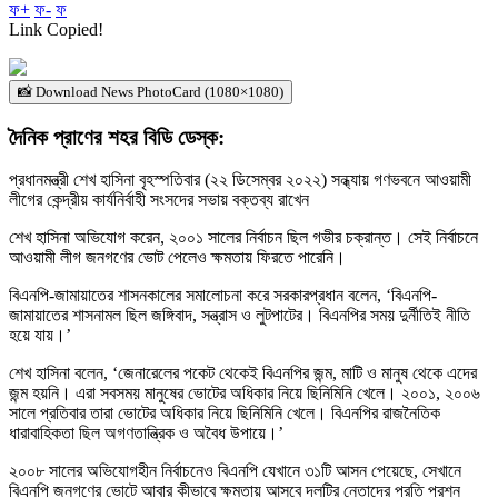
ফ+
ফ-
ফ
Link Copied!
📸 Download News PhotoCard (1080×1080)
দৈনিক প্রাণের শহর বিডি ডেস্ক:
প্রধানমন্ত্রী শেখ হাসিনা বৃহস্পতিবার (২২ ডিসেম্বর ২০২২) সন্ধ্যায় গণভবনে আওয়ামী
লীগের কেন্দ্রীয় কার্যনির্বাহী সংসদের সভায় বক্তব্য রাখেন
শেখ হাসিনা অভিযোগ করেন, ২০০১ সালের নির্বাচন ছিল গভীর চক্রান্ত। সেই নির্বাচনে
আওয়ামী লীগ জনগণের ভোট পেলেও ক্ষমতায় ফিরতে পারেনি।
বিএনপি-জামায়াতের শাসনকালের সমালোচনা করে সরকারপ্রধান বলেন, ‘বিএনপি-
জামায়াতের শাসনামল ছিল জঙ্গিবাদ, সন্ত্রাস ও লুটপাটের। বিএনপির সময় দুর্নীতিই নীতি
হয়ে যায়।’
শেখ হাসিনা বলেন, ‘জেনারেলের পকেট থেকেই বিএনপির জন্ম, মাটি ও মানুষ থেকে এদের
জন্ম হয়নি। এরা সবসময় মানুষের ভোটের অধিকার নিয়ে ছিনিমিনি খেলে। ২০০১, ২০০৬
সালে প্রতিবার তারা ভোটের অধিকার নিয়ে ছিনিমিনি খেলে। বিএনপির রাজনৈতিক
ধারাবাহিকতা ছিল অগণতান্ত্রিক ও অবৈধ উপায়ে।’
২০০৮ সালের অভিযোগহীন নির্বাচনেও বিএনপি যেখানে ৩১টি আসন পেয়েছে, সেখানে
বিএনপি জনগণের ভোটে আবার কীভাবে ক্ষমতায় আসবে দলটির নেতাদের প্রতি প্রশ্ন