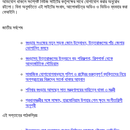
অভিযোগ থাকলে সংশ্লিষ্ট নিউজ সাইটের কর্তৃপক্ষের সাথে যোগাযোগ করার অনুরোধ
রইলো। বিনা অনুমতিতে এই সাইটের সংবাদ, আলোকচিত্র অডিও ও ভিডিও ব্যবহার করা
বেআইনি।
জাতীয় সর্বশেষ
বগুড়ায় সওজের নতুন সড়ক জোন উদ্বোধন, উত্তরাঞ্চলের পাঁচ জেলার
ভোগান্তি কমবে
বগুড়াসহ উত্তরাঞ্চলের উন্নয়নে বড় পরিকল্পনা, শিল্পপার্ক থেকে
আন্তর্জাতিক স্টেডিয়াম
সামাজিক যোগাযোগমাধ্যমে পুলিশ ও রাষ্ট্রের গুরুত্বপূর্ণ ব্যক্তিদের নিয়ে
অপপ্রচারের বিরুদ্ধে সতর্ক থাকার আহ্বান
শনিবার বগুড়ায় আসছেন সাত মন্ত্রণালয়ের দায়িত্বে থাকা ৩ মন্ত্রী
প্রধানমন্ত্রীর সঙ্গে সাক্ষাৎ, হারমোনিয়াম উপহার পেল ক্ষুদে সংগীতশিল্পী
অনুশ্রী
এই সপ্তাহের পাঠকপ্রিয়