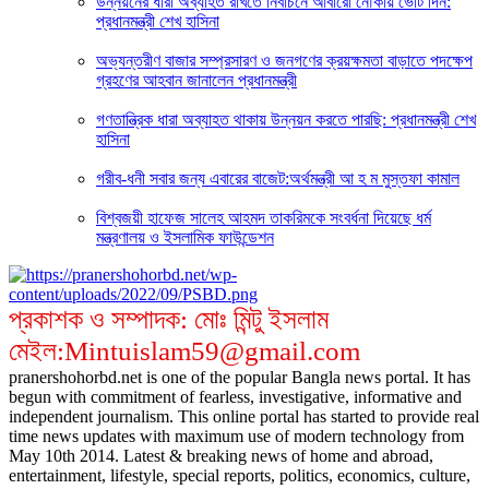
উন্নয়নের ধারা অব্যাহত রাখতে নির্বাচনে আবারো নৌকায় ভোট দিন:
প্রধানমন্ত্রী শেখ হাসিনা
অভ্যন্তরীণ বাজার সম্প্রসারণ ও জনগণের ক্রয়ক্ষমতা বাড়াতে পদক্ষেপ
গ্রহণের আহবান জানালেন প্রধানমন্ত্রী
গণতান্ত্রিক ধারা অব্যাহত থাকায় উন্নয়ন করতে পারছি: প্রধানমন্ত্রী শেখ
হাসিনা
গরীব-ধনী সবার জন্য এবারের বাজেট:অর্থমন্ত্রী আ হ ম মুস্তফা কামাল
বিশ্বজয়ী হাফেজ সালেহ আহমদ তাকরিমকে সংবর্ধনা দিয়েছে ধর্ম
মন্ত্রণালয় ও ইসলামিক ফাউন্ডেশন
প্রকাশক ও সম্পাদক: মোঃ মিন্টু ইসলাম
মেইল:Mintuislam59@gmail.com
pranershohorbd.net is one of the popular Bangla news portal. It has
begun with commitment of fearless, investigative, informative and
independent journalism. This online portal has started to provide real
time news updates with maximum use of modern technology from
May 10th 2014. Latest & breaking news of home and abroad,
entertainment, lifestyle, special reports, politics, economics, culture,