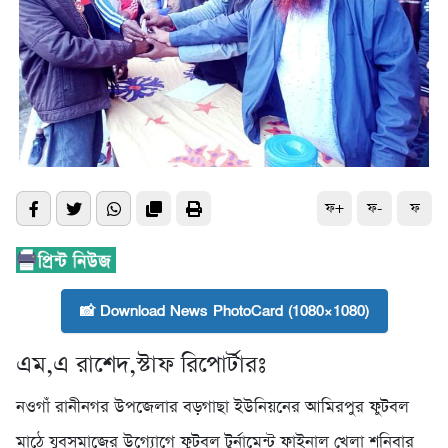
ফ+
ফ-
ফ
📸 Download News PhotoCard (1080×1080)
এম,এ রাশেদ,স্টাফ রিপোর্টারঃ
নওগাঁ রানীনগর উপজেলার বড়গাছা ইউনিয়নের আমিরপুর ফুটবল
মাঠে যুবসমাজের উগ্যোগে ফুটবল টুর্নামেন্ট ফাইনাল খেলা শনিবার