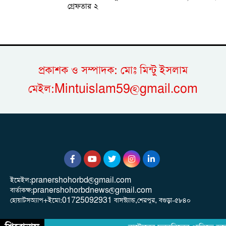
গ্রেফতার ২
প্রকাশক ও সম্পাদক: মোঃ মিন্টু ইসলাম
মেইল:Mintuislam59@gmail.com
ইমেইল:pranershohorbd@gmail.com
বার্তাকক্ষ:pranershohorbdnews@gmail.com
হোয়াটসঅ্যাপ+ইমো:01725092931 বাসস্ট্যান্ড,শেরপুর, বগুড়া-৫৮৪০