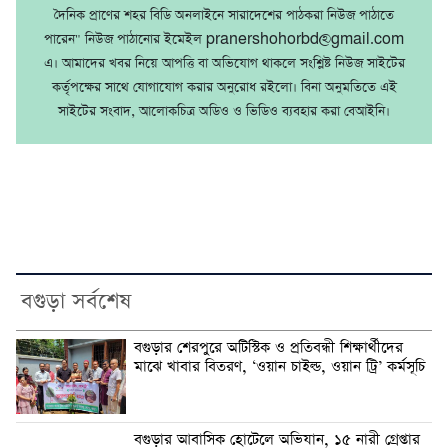
দৈনিক প্রাণের শহর বিডি অনলাইনে সারাদেশের পাঠকরা নিউজ পাঠাতে
পারেন" নিউজ পাঠানোর ইমেইল pranershohorbd@gmail.com
এ। আমাদের খবর নিয়ে আপত্তি বা অভিযোগ থাকলে সংশ্লিষ্ট নিউজ সাইটের
কর্তৃপক্ষের সাথে যোগাযোগ করার অনুরোধ রইলো। বিনা অনুমতিতে এই
সাইটের সংবাদ, আলোকচিত্র অডিও ও ভিডিও ব্যবহার করা বেআইনি।
বগুড়া সর্বশেষ
বগুড়ার শেরপুরে অটিস্টিক ও প্রতিবন্ধী শিক্ষার্থীদের
মাঝে খাবার বিতরণ, ‘ওয়ান চাইল্ড, ওয়ান ট্রি’ কর্মসূচি
বগুড়ার আবাসিক হোটেলে অভিযান, ১৫ নারী গ্রেপ্তার