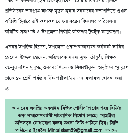
গতকাল মঙ্গলবার (২৭ ডিসেম্বর) বেলা ১১ টায় বিদ্যালয় প্রাঙ্গনে
প্রতিষ্ঠানের ভারপ্রাপ্ত অধ্যক্ষ মৃদুল কুমার সরকারের সভাপতিত্বে প্রধান
অতিথি হিসাবে এই ফলাফল ঘোষনা করেন বিদ্যালয় পরিচালনা
কমিটির সভাপতি ও উপজেলা নির্বাহি অফিসার টুকটুক তালুকদার।
এসময় উপস্থিত ছিলেন, উপজেলা প্রকল্পবাস্তাবায়ন কর্মকর্তা আমির
হোসেন, উজ্জল হোসেন. অভিভাবক সদস্য সুমন চৌধুরী, শিক্ষক
বজলুর রশিদ দুলুসহ অন্যান্য শিক্ষক ও শিক্ষার্থীবৃন্দ। অনুষ্ঠানে প্লে ক্লাশ
থেকে ৫ম শ্রেনী পর্যন্ত বার্ষিক পরীক্ষা/২২ এর ফলাফল ঘোষনা করা
হয়।
আমাদের জনপ্রিয় অনলাইন নিউজ পোর্টাল"প্রাণের শহর বিডি'র
জন্য সারাদেশব্যাপী সাংবাদিক নিয়োগ চলছে। আগ্রহীরা
অতিসত্বর যোগাযোগ করুন অথবা সিভি পাঠিয়ে দিন। সিভি
পাঠানোর ইমেইল Mintuislam59@gmail.com
, আমাদের