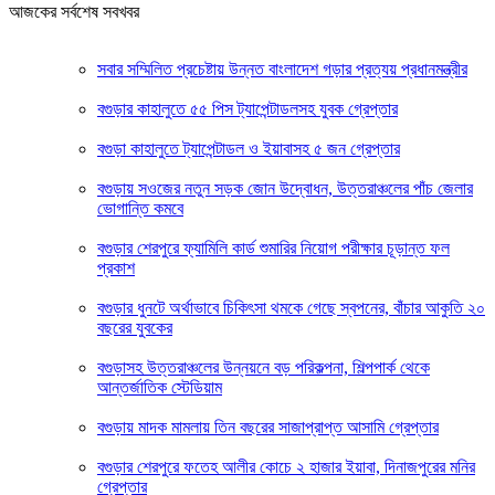
আজকের সর্বশেষ সবখবর
সবার সম্মিলিত প্রচেষ্টায় উন্নত বাংলাদেশ গড়ার প্রত্যয় প্রধানমন্ত্রীর
বগুড়ার কাহালুতে ৫৫ পিস ট্যাপেন্টাডলসহ যুবক গ্রেপ্তার
বগুড়া কাহালুতে ট্যাপেন্টাডল ও ইয়াবাসহ ৫ জন গ্রেপ্তার
বগুড়ায় সওজের নতুন সড়ক জোন উদ্বোধন, উত্তরাঞ্চলের পাঁচ জেলার
ভোগান্তি কমবে
বগুড়ার শেরপুরে ফ্যামিলি কার্ড শুমারির নিয়োগ পরীক্ষার চূড়ান্ত ফল
প্রকাশ
বগুড়ার ধুনটে অর্থাভাবে চিকিৎসা থমকে গেছে স্বপনের, বাঁচার আকুতি ২০
বছরের যুবকের
বগুড়াসহ উত্তরাঞ্চলের উন্নয়নে বড় পরিকল্পনা, শিল্পপার্ক থেকে
আন্তর্জাতিক স্টেডিয়াম
বগুড়ায় মাদক মামলায় তিন বছরের সাজাপ্রাপ্ত আসামি গ্রেপ্তার
বগুড়ার শেরপুরে ফতেহ আলীর কোচে ২ হাজার ইয়াবা, দিনাজপুরের মনির
গ্রেপ্তার