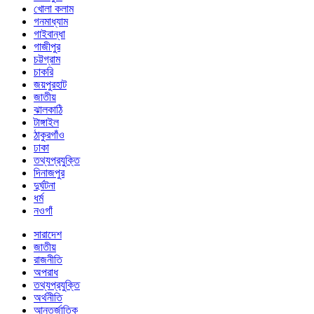
খোলা কলাম
গনমাধ্যাম
গাইবান্ধা
গাজীপুর
চট্টগ্রাম
চাকরি
জয়পুরহাট
জাতীয়
ঝালকাঠি
টাঙ্গাইল
ঠাকুরগাঁও
ঢাকা
তথ্যপ্রযুক্তি
দিনাজপুর
দুর্ঘটনা
ধর্ম
নওগাঁ
সারাদেশ
জাতীয়
রাজনীতি
অপরাধ
তথ্যপ্রযুক্তি
অর্থনীতি
আন্তর্জাতিক