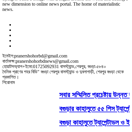
new dimension to online news portal. The home of materialistic
news.
ইমেইল:pranershohorbd@gmail.com
বার্তাকক্ষ:pranershohorbdnews@gmail.com
হোয়াটসঅ্যাপ+ইমো:01725092931 বাসস্ট্যান্ড,শেরপুর, বগুড়া-৫৮৪০
দৈনিক প্রাণের শহর বিডি" বগুড়া শেরপুর বাসস্ট্যান্ড ও দুবলাগাড়ী, শেরপুর বগুড়া থেকে
প্রকাশিত।
শিরোনাম
সবার সম্মিলিত প্রচেষ্টায় উন্নত বা
বগুড়ার কাহালুতে ৫৫ পিস ট্যাপেন্ট
বগুড়া কাহালুতে ট্যাপেন্টাডল ও ইয়