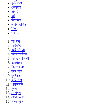
কৃষি বার্তা
খেলাধুলা
চাকরি
ধর্ম
বিনোদন
লাইফস্টাইল
শিক্ষা
স্বাস্থ্য
অপরাধ
অর্থনীতি
আইন-বিচার
আন্তর্জাতিক
আবহাওয়া বার্তা
কক্সবাজার
কিশোরগঞ্জ
কুড়িগ্রাম
কুমিল্লা
কৃষি বার্তা
খাগড়াছড়ি
খুলনা
খেলাধুলা
খোলা কলাম
গনমাধ্যাম