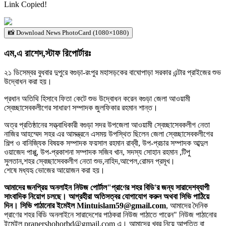
Link Copied!
📸 Download News PhotoCard (1080×1080)
এম,এ রাশেদ,স্টাফ রিপোর্টারঃ
২১ ডিসেম্বর বুধবার দুপুরে বগুড়া-রংপুর মহাসড়কের বাঘোপাড়া সরকার এন্টার প্রাইজের শুভ
উদ্বোধন করা হয়।
প্রধান অতিথি হিসাবে ফিতা কেটে শুভ উদ্বোধন করেন বগুড়া জেলা আওয়ামী
স্বেচ্ছাসেবকলীগের সাধারণ সম্পাদক জুলফিকার রহমান শান্ত।
অত্র প্রতিষ্ঠানের সত্ত্বাধিকারী বগুড়া সদর উপজেলা আওয়ামী স্বেচ্ছাসেবকলীগ নেতা
নাজির আহম্মেদ সহর এর আমন্ত্রনে এসময় উপস্থিত ছিলেন জেলা স্বেচ্ছাসেবকলীগের
শিল্প ও বানিজ্যিক বিষয়ক সম্পাদক ফয়সাল রহমান রাব্বী, উপ-প্রচার সম্পাদক আব্দুল
ওয়াজেদ পাপ্পু, উপ-প্রকাশনা সম্পাদক সজিব খান, সদস্য সোহান রহমান ,টিপু
সুলতান,শহর স্বেচ্ছাসেবকলীগ নেতা শুভ,নাহিদ,আপেল,রোমন প্রমূখ।
শেষে মধ্যহৃ ভোজের আয়োজন করা হয়।
আমাদের জনপ্রিয় অনলাইন নিউজ পোর্টাল"প্রাণের শহর বিডি'র জন্য সারাদেশব্যাপী
সাংবাদিক নিয়োগ চলছে। আগ্রহীরা অতিসত্বর যোগাযোগ করুন অথবা সিভি পাঠিয়ে
দিন। সিভি পাঠানোর ইমেইল Mintuislam59@gmail.com
, আমাদের দৈনিক
প্রাণের শহর বিডি অনলাইনে সারাদেশের পাঠকরা নিউজ পাঠাতে পারেন" নিউজ পাঠানোর
ইমেইল pranershohorbd@gmail.com এ। আমাদের খবর নিয়ে আপত্তি বা