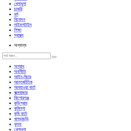
খেলাধুলা
চাকরি
ধর্ম
বিনোদন
লাইফস্টাইল
শিক্ষা
স্বাস্থ্য
অন্যান্য
অপরাধ
অর্থনীতি
আইন-বিচার
আন্তর্জাতিক
আবহাওয়া বার্তা
কক্সবাজার
কিশোরগঞ্জ
কুড়িগ্রাম
কুমিল্লা
কৃষি বার্তা
খাগড়াছড়ি
খুলনা
খেলাধুলা