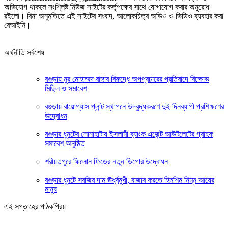
অভিযোগ থাকলে সংশ্লিষ্ট নিউজ সাইটের কর্তৃপক্ষের সাথে যোগাযোগ করার অনুরোধ
রইলো। বিনা অনুমতিতে এই সাইটের সংবাদ, আলোকচিত্র অডিও ও ভিডিও ব্যবহার করা
বেআইনি।
অর্থনীতি সর্বশেষ
বগুড়ায় নুর মোহাম্মদ রাঙ্গার বিরুদ্ধে অপপ্রচারের প্রতিবাদে বিক্ষোভ
মিছিল ও সমাবেশ
বগুড়ায় বায়োগ্যাস প্লান্ট স্থাপনে উদ্বুদ্ধকরণে দুই দিনব্যাপী প্রশিক্ষণের
উদ্বোধন
বগুড়ার ধুনটের সোনাহাটায় ইসলামী ব্যাংক এজেন্ট আউটলেটের গ্রাহক
সমাবেশ অনুষ্ঠিত
শরীয়তপুরে ফিলোন ফিডের নতুন ডিপোর উদ্বোধন
বগুড়ার ধুনটে সবজির দাম ঊর্ধ্বমুখী, বাজার করতে হিমশিম নিম্ন আয়ের
মানুষ
এই সপ্তাহের পাঠকপ্রিয়