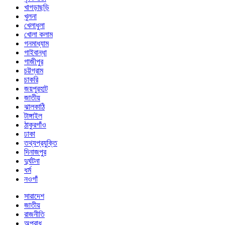
খাগড়াছড়ি
খুলনা
খেলাধুলা
খোলা কলাম
গনমাধ্যাম
গাইবান্ধা
গাজীপুর
চট্টগ্রাম
চাকরি
জয়পুরহাট
জাতীয়
ঝালকাঠি
টাঙ্গাইল
ঠাকুরগাঁও
ঢাকা
তথ্যপ্রযুক্তি
দিনাজপুর
দুর্ঘটনা
ধর্ম
নওগাঁ
সারাদেশ
জাতীয়
রাজনীতি
অপরাধ