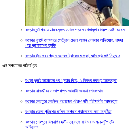
বগুড়ার নন্দীগ্রামে মাদকমুক্ত সমাজ গড়তে খেলাধুলার বিকল্প নেই: রুবেল
বগুড়ার ধুনটে গুদামঘরে পেট্রোল ঢেলে আগুন দেওয়ার অভিযোগ, রামদা
ধরে প্রাণনাশের হুমকি
বগুড়ায় ট্রাকের পেছনে আরেক ট্রাকের ধাক্কা, ঘটনাস্থলেই নিহত ২
এই সপ্তাহের পাঠকপ্রিয়
বগুড়া ধুনটে তালাকের পর পুনরায় বিয়ে, ৭ দিনপর নববধুর আত্মহত্যা
বগুড়ায় যাবজ্জীবন সাজাপ্রাপ্ত আসামী আসমা গ্রেফতার
বগুড়ার শেরপুরে শেরউড কলেজের এইচএসসি পরীক্ষার্থীর আত্মহত্যা
বগুড়ায় জেলা পুলিশের মাসিক অপরাধ পর্যালোচনা সভা অনুষ্ঠিত
বগুড়ার শেরপুরে বিএনপির দলীয় কোন্দলে বাড়িঘর ভাংচুর-লুটপাটের
অভিযোগ