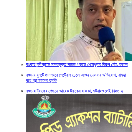
বগুড়ার নন্দীগ্রামে মাদকমুক্ত সমাজ গড়তে খেলাধুলার বিকল্প নেই: রুবেল
বগুড়ার ধুনটে গুদামঘরে পেট্রোল ঢেলে আগুন দেওয়ার অভিযোগ, রামদা
ধরে প্রাণনাশের হুমকি
বগুড়ায় ট্রাকের পেছনে আরেক ট্রাকের ধাক্কা, ঘটনাস্থলেই নিহত ২