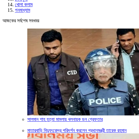
খোলা কলাম
গনমাধ্যাম
আজকের সর্বশেষ সবখবর
সালমান শাহ হত্যা মামলায় খলনায়ক ডন গ্রেফতার
মাতারবাড়ি বিদ্যুৎকেন্দ্র পরিদর্শন করলেন প্রধানমন্ত্রী তারেক রহমান