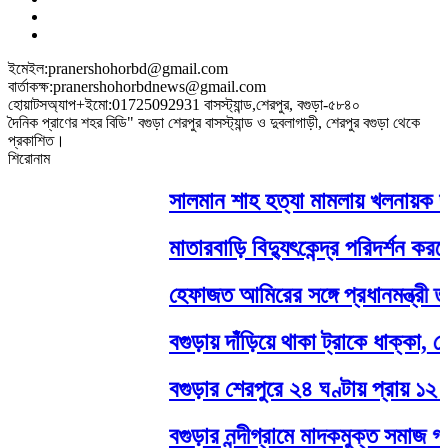
ইমেইল:pranershohorbd@gmail.com
বার্তাকক্ষ:pranershohorbdnews@gmail.com
হোয়াটসঅ্যাপ+ইমো:01725092931 বাসস্ট্যান্ড,শেরপুর, বগুড়া-৫৮৪০
দৈনিক প্রাণের শহর বিডি" বগুড়া শেরপুর বাসস্ট্যান্ড ও দুবলাগাড়ী, শেরপুর বগুড়া থেকে
প্রকাশিত।
শিরোনাম
সালমান শাহ হত্যা মামলায় খলনায়ক ডন 
মাতারবাড়ি বিদ্যুৎকেন্দ্র পরিদর্শন করলেন 
হেফাজত আমিরের সঙ্গে প্রধানমন্ত্রী তারে
বগুড়ায় দাঁড়িয়ে থাকা ট্রাকে ধাক্কা, শের
বগুড়ার শেরপুরে ২৪ ঘণ্টায় প্রায় ১২ ঘণ্ট
বগুড়ার নন্দীগ্রামে মাদকমুক্ত সমাজ গড়তে