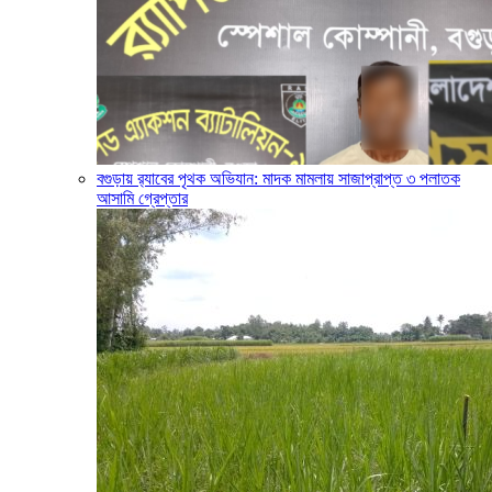
বগুড়ায় র‍্যাবের পৃথক অভিযান: মাদক মামলায় সাজাপ্রাপ্ত ৩ পলাতক
আসামি গ্রেপ্তার