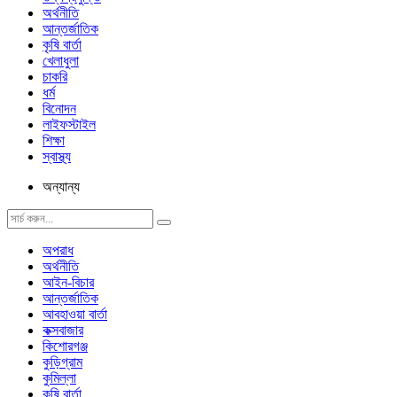
অর্থনীতি
আন্তর্জাতিক
কৃষি বার্তা
খেলাধুলা
চাকরি
ধর্ম
বিনোদন
লাইফস্টাইল
শিক্ষা
স্বাস্থ্য
অন্যান্য
অপরাধ
অর্থনীতি
আইন-বিচার
আন্তর্জাতিক
আবহাওয়া বার্তা
কক্সবাজার
কিশোরগঞ্জ
কুড়িগ্রাম
কুমিল্লা
কৃষি বার্তা