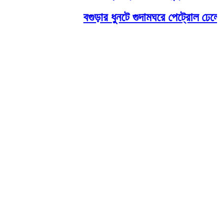
বগুড়ার ধুনটে গুদামঘরে পেট্রোল ঢেলে আ