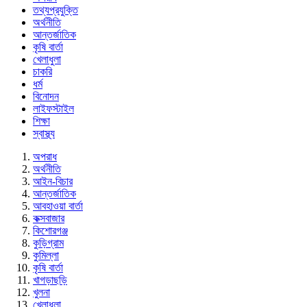
তথ্যপ্রযুক্তি
অর্থনীতি
আন্তর্জাতিক
কৃষি বার্তা
খেলাধুলা
চাকরি
ধর্ম
বিনোদন
লাইফস্টাইল
শিক্ষা
স্বাস্থ্য
অপরাধ
অর্থনীতি
আইন-বিচার
আন্তর্জাতিক
আবহাওয়া বার্তা
কক্সবাজার
কিশোরগঞ্জ
কুড়িগ্রাম
কুমিল্লা
কৃষি বার্তা
খাগড়াছড়ি
খুলনা
খেলাধুলা