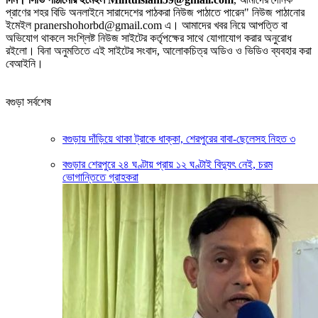
প্রাণের শহর বিডি অনলাইনে সারাদেশের পাঠকরা নিউজ পাঠাতে পারেন" নিউজ পাঠানোর
ইমেইল pranershohorbd@gmail.com এ। আমাদের খবর নিয়ে আপত্তি বা
অভিযোগ থাকলে সংশ্লিষ্ট নিউজ সাইটের কর্তৃপক্ষের সাথে যোগাযোগ করার অনুরোধ
রইলো। বিনা অনুমতিতে এই সাইটের সংবাদ, আলোকচিত্র অডিও ও ভিডিও ব্যবহার করা
বেআইনি।
বগুড়া সর্বশেষ
বগুড়ায় দাঁড়িয়ে থাকা ট্রাকে ধাক্কা, শেরপুরের বাবা-ছেলেসহ নিহত ৩
বগুড়ার শেরপুরে ২৪ ঘণ্টায় প্রায় ১২ ঘণ্টাই বিদ্যুৎ নেই, চরম
ভোগান্তিতে গ্রাহকরা