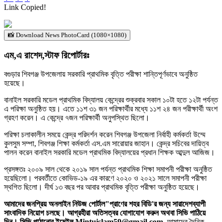
Link Copied!
📸 Download News PhotoCard (1080×1080)
এম,এ রাশেদ,স্টাফ রিপোর্টারঃ
বগুড়ার শিবগঞ্জ উপজেলায় সরকারি প্রাথমিক বৃত্তি পরীক্ষা শান্তিপূর্ণভাবে অনুষ্ঠিত
হয়েছে।
বানাইল সরকারি মডেল প্রাথমিক বিদ্যালয় কেন্দ্রের শুক্রবার সকাল ১০টা হতে ১২টা পর্যন্ত
এ পরিক্ষা অনুষ্ঠিত হয়। এতে ১১শ ৩১ জন পরিক্ষার্থীর মধ্যে ১১শ ২৪ জন পরীক্ষার্থী অংশ
গ্রহণ করেন। এ কেন্দ্রে ৭জন পরিক্ষার্থী অনুপস্থিত ছিলো।
পরিক্ষা চলাকালীন সময়ে কেন্দ্র পরিদর্শন করেন শিবগঞ্জ উপজেলা নির্বাহী কর্মকর্তা উম্মে
কুলসুম সম্পা, শিবগঞ্জ শিক্ষা কর্মকর্তা এস.এম সারোয়ার জাহান। কেন্দ্র সচিবের দায়িত্ব
পালন করেন বানাইল সরকারি মডেল প্রাথমিক বিদ্যালয়ের প্রধান শিক্ষক আব্দুল আজিজ।
প্রসঙ্গতঃ ২০০৯ সাল থেকে ২০১৯ সাল পর্যন্ত প্রাথমিক শিক্ষা সমাপনী পরীক্ষা অনুষ্ঠিত
হয়েছিলো। পরবর্তীতে কোভিড-১৯ এর কারণে ২০২০ ও ২০২১ সালে সমাপনী পরীক্ষা
স্থগিত ছিলো। দীর্ঘ ১৩ বছর পর আবার প্রাথমিক বৃত্তি পরীক্ষা অনুষ্ঠিত হয়েছে।
আমাদের জনপ্রিয় অনলাইন নিউজ পোর্টাল"প্রাণের শহর বিডি'র জন্য সারাদেশব্যাপী
সাংবাদিক নিয়োগ চলছে। আগ্রহীরা অতিসত্বর যোগাযোগ করুন অথবা সিভি পাঠিয়ে
দিন। সিভি পাঠানোর ইমেইল Mintuislam59@gmail.com
, আমাদের দৈনিক