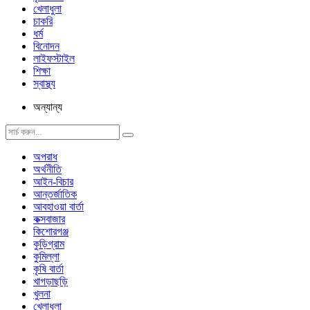
খেলাধুলা
চাকরি
ধর্ম
বিনোদন
লাইফস্টাইল
শিক্ষা
স্বাস্থ্য
অন্যান্য
অপরাধ
অর্থনীতি
আইন-বিচার
আন্তর্জাতিক
আবহাওয়া বার্তা
কক্সবাজার
কিশোরগঞ্জ
কুড়িগ্রাম
কুমিল্লা
কৃষি বার্তা
খাগড়াছড়ি
খুলনা
খেলাধুলা