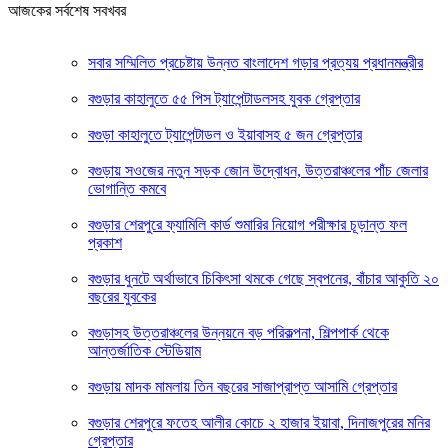
আজকের সর্বশেষ সবখবর
সবার সম্মিলিত প্রচেষ্টায় উন্নত বাংলাদেশ গড়ার প্রত্যয় প্রধানমন্ত্রীর
বগুড়ার কাহালুতে ৫৫ পিস ট্যাপেন্টাডলসহ যুবক গ্রেপ্তার
বগুড়া কাহালুতে ট্যাপেন্টাডল ও ইয়াবাসহ ৫ জন গ্রেপ্তার
বগুড়ায় সওজের নতুন সড়ক জোন উদ্বোধন, উত্তরাঞ্চলের পাঁচ জেলার
ভোগান্তি কমবে
বগুড়ার শেরপুরে ফ্যামিলি কার্ড শুমারির নিয়োগ পরীক্ষার চূড়ান্ত ফল
প্রকাশ
বগুড়ার ধুনটে অর্থাভাবে চিকিৎসা থমকে গেছে স্বপনের, বাঁচার আকুতি ২০
বছরের যুবকের
বগুড়াসহ উত্তরাঞ্চলের উন্নয়নে বড় পরিকল্পনা, শিল্পপার্ক থেকে
আন্তর্জাতিক স্টেডিয়াম
বগুড়ায় মাদক মামলায় তিন বছরের সাজাপ্রাপ্ত আসামি গ্রেপ্তার
বগুড়ার শেরপুরে ফতেহ আলীর কোচে ২ হাজার ইয়াবা, দিনাজপুরের মনির
গ্রেপ্তার