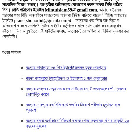
সাংবাদিক নিয়োগ চলছে। আগ্রহীরা অতিসত্বর যোগাযোগ করুন অথবা সিভি পাঠিয়ে
দিন। সিভি পাঠানোর ইমেইল Mintuislam59@gmail.com
, আমাদের দৈনিক
প্রাণের শহর বিডি অনলাইনে সারাদেশের পাঠকরা নিউজ পাঠাতে পারেন" নিউজ পাঠানোর
ইমেইল pranershohorbd@gmail.com এ। আমাদের খবর নিয়ে আপত্তি বা
অভিযোগ থাকলে সংশ্লিষ্ট নিউজ সাইটের কর্তৃপক্ষের সাথে যোগাযোগ করার অনুরোধ
রইলো। বিনা অনুমতিতে এই সাইটের সংবাদ, আলোকচিত্র অডিও ও ভিডিও ব্যবহার করা
বেআইনি।
বগুড়া সর্বশেষ
বগুড়ার কাহালুতে ৫৫ পিস ট্যাপেন্টাডলসহ যুবক গ্রেপ্তার
বগুড়া কাহালুতে ট্যাপেন্টাডল ও ইয়াবাসহ ৫ জন গ্রেপ্তার
বগুড়ায় সওজের নতুন সড়ক জোন উদ্বোধন, উত্তরাঞ্চলের পাঁচ জেলার
ভোগান্তি কমবে
বগুড়ার শেরপুরে ফ্যামিলি কার্ড শুমারির নিয়োগ পরীক্ষার চূড়ান্ত ফল
প্রকাশ
বগুড়ার ধুনটে অর্থাভাবে চিকিৎসা থমকে গেছে স্বপনের, বাঁচার আকুতি ২০
বছরের যুবকের