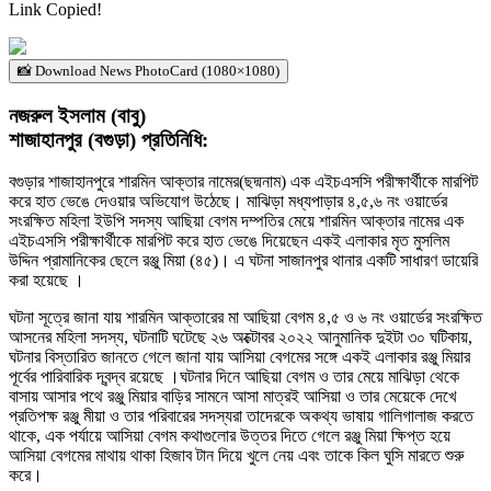
Link Copied!
📸 Download News PhotoCard (1080×1080)
নজরুল ইসলাম (বাবু)
শাজাহানপুর (বগুড়া) প্রতিনিধি:
বগুড়ার শাজাহানপুরে শারমিন আক্তার নামের(ছদ্মনাম) এক এইচএসসি পরীক্ষার্থীকে মারপিট
করে হাত ভেঙে দেওয়ার অভিযোগ উঠেছে। মাঝিড়া মধ্যপাড়ার ৪,৫,৬ নং ওয়ার্ডের
সংরক্ষিত মহিলা ইউপি সদস্য আছিয়া বেগম দম্পতির মেয়ে শারমিন আক্তার নামের এক
এইচএসসি পরীক্ষার্থীকে মারপিট করে হাত ভেঙে দিয়েছেন একই এলাকার মৃত মুসলিম
উদ্দিন প্রামানিকের ছেলে রঞ্জু মিয়া (৪৫)। এ ঘটনা সাজানপুর থানার একটি সাধারণ ডায়েরি
করা হয়েছে ।
ঘটনা সূত্রে জানা যায় শারমিন আক্তারের মা আছিয়া বেগম ৪,৫ ও ৬ নং ওয়ার্ডের সংরক্ষিত
আসনের মহিলা সদস্য, ঘটনাটি ঘটেছে ২৬ অক্টোবর ২০২২ আনুমানিক দুইটা ৩০ ঘটিকায়,
ঘটনার বিস্তারিত জানতে গেলে জানা যায় আসিয়া বেগমের সঙ্গে একই এলাকার রঞ্জু মিয়ার
পূর্বের পারিবারিক দ্বন্দ্ব রয়েছে ।ঘটনার দিনে আছিয়া বেগম ও তার মেয়ে মাঝিড়া থেকে
বাসায় আসার পথে রঞ্জু মিয়ার বাড়ির সামনে আসা মাত্রই আসিয়া ও তার মেয়েকে দেখে
প্রতিপক্ষ রঞ্জু মীয়া ও তার পরিবারের সদস্যরা তাদেরকে অকথ্য ভাষায় গালিগালাজ করতে
থাকে, এক পর্যায়ে আসিয়া বেগম কথাগুলোর উত্তর দিতে গেলে রঞ্জু মিয়া ক্ষিপ্ত হয়ে
আসিয়া বেগমের মাথায় থাকা হিজাব টান দিয়ে খুলে নেয় এবং তাকে কিল ঘুসি মারতে শুরু
করে।