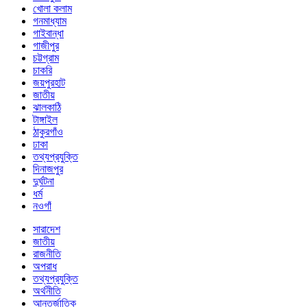
খোলা কলাম
গনমাধ্যাম
গাইবান্ধা
গাজীপুর
চট্টগ্রাম
চাকরি
জয়পুরহাট
জাতীয়
ঝালকাঠি
টাঙ্গাইল
ঠাকুরগাঁও
ঢাকা
তথ্যপ্রযুক্তি
দিনাজপুর
দুর্ঘটনা
ধর্ম
নওগাঁ
সারাদেশ
জাতীয়
রাজনীতি
অপরাধ
তথ্যপ্রযুক্তি
অর্থনীতি
আন্তর্জাতিক