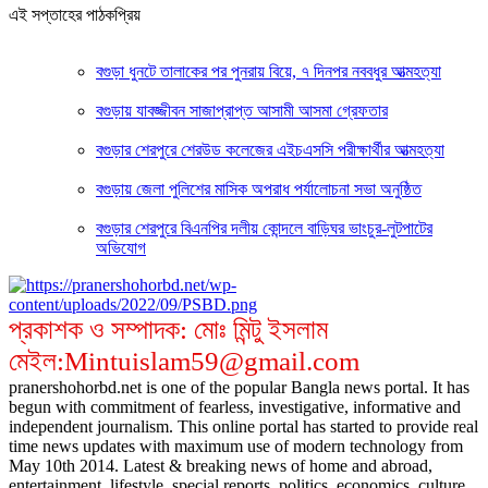
এই সপ্তাহের পাঠকপ্রিয়
বগুড়া ধুনটে তালাকের পর পুনরায় বিয়ে, ৭ দিনপর নববধুর আত্মহত্যা
বগুড়ায় যাবজ্জীবন সাজাপ্রাপ্ত আসামী আসমা গ্রেফতার
বগুড়ার শেরপুরে শেরউড কলেজের এইচএসসি পরীক্ষার্থীর আত্মহত্যা
বগুড়ায় জেলা পুলিশের মাসিক অপরাধ পর্যালোচনা সভা অনুষ্ঠিত
বগুড়ার শেরপুরে বিএনপির দলীয় কোন্দলে বাড়িঘর ভাংচুর-লুটপাটের
অভিযোগ
প্রকাশক ও সম্পাদক: মোঃ মিন্টু ইসলাম
মেইল:Mintuislam59@gmail.com
pranershohorbd.net is one of the popular Bangla news portal. It has
begun with commitment of fearless, investigative, informative and
independent journalism. This online portal has started to provide real
time news updates with maximum use of modern technology from
May 10th 2014. Latest & breaking news of home and abroad,
entertainment, lifestyle, special reports, politics, economics, culture,