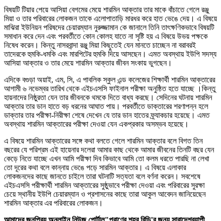
বিষয়টি টিয়ার পেয়ে আসিয়া বেগমের মেয়ে শারমিন আক্তার তার মাকে বাঁচাতে গেলে রঞ্জু
মিয়া ও তার পরিবারের লোকজন তাকে এলোপাতাড়ি মারধর করে হাত ভেঙে দেয়। এ বিষয়ে
মাঝিরা ইউনিয়ন পরিষদের চেয়ারম্যান নুরুজ্জামান কে জানালে তিনি তাৎক্ষণিকভাবে বিষয়টি
সমাধান করে দেন এবং পরবর্তীতে কোন কোলহ যাতে না সৃষ্টি হয় এ বিষয়ে উভয় পক্ষকে
নিষেধ করেন। কিন্তু নাসরবান্দা রঞ্জু মিয়া কিছুতেই যেন মানতে চাচ্ছেন না বরাবরই
তাদেরকে হুমকি-ধমকি এবং মারপিটের হুমকি দিয়ে আসছেন। এমত অবস্থায় ইউপি সদস্য
আসিয়া আক্তার ও তার মেয়ে শারমিন আক্তার জীবন সংকায় ভুগছেন।
এদিকে বগুড়া অয়াই, এম, সি, এ পাবলিক স্কুল এন্ড কলেজের শিক্ষার্থী শারমিন আক্তারের
আগামী ৬ নভেম্বর তারিখ থেকে এইচএসসি ফাইনাল পরীক্ষা অনুষ্ঠিত হতে যাচ্ছে ।কিন্তু
হায়নাদের নিষ্ঠুরতা যেন তার জীবনকে থমকে দিতে বাধ্য করছে। সেদিনের ঘটনায় শারমিন
আক্তার তার ডান হাতে বড় ধরনের আঘাত পায়। পরবর্তীতে ডাক্তারের শরণাপন্ন হলে
ডাক্তার তার পরীক্ষা-নিরীক্ষা শেষে দেখেন যে তার ডান হাতের ফ্র্যাকচার হয়েছে। এমত
অবস্থায় শারমিন আক্তারের পরীক্ষা দেওয়া যেন একপ্রকার অসম্ভব হয়েছে।
এ বিষয়ে শারমিন আক্তারের সঙ্গে কথা বলতে গেলে শারমিন আক্তার বলে বিগত তিন
বছরের যে পরিশ্রম এই হায়েনার দলেরা আমার কাছ থেকে আমার জীবনের তিনটি বছর যেন
কেড়ে নিতে যাচ্ছে এখন আমি পরীক্ষা দিব কিভাবে আমি তো কলম ধরতে পারছি না লেখা
তো দূরের কথা বলে কান্নায় ভেঙে পড়ে সারমিন আক্তার। এ বিষয়ে এলাকার
লোকজনদের কাছে জানতে চাইলে তারা ঘটনাটি সত্যতা বলে বর্ণনা করেন। সবশেষে
এইচএসসি পরীক্ষার্থী শারমিন আক্তারের সুষ্ঠুভাবে পরীক্ষা দেওয়া এবং পরিবারের সুরক্ষা
চেয়ে স্থানীয় ইউপি চেয়ারম্যান ও প্রশাসনের কাছে তারা আকুল আবেদন জানিয়েছেন
শারমিন আক্তার এর পরিবারের লোকজন।
আমাদের জনপ্রিয় অনলাইন নিউজ পোর্টাল"প্রাণের শহর বিডি'র জন্য সারাদেশব্যাপী