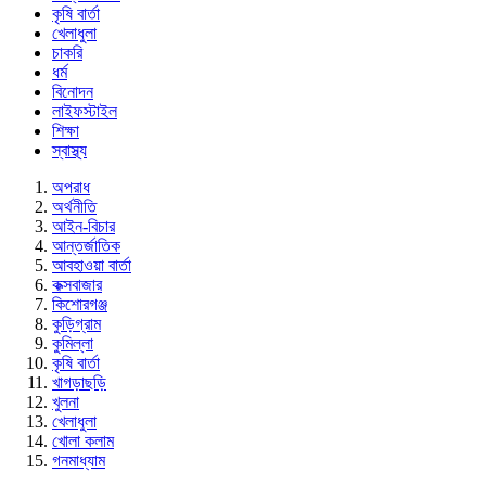
কৃষি বার্তা
খেলাধুলা
চাকরি
ধর্ম
বিনোদন
লাইফস্টাইল
শিক্ষা
স্বাস্থ্য
অপরাধ
অর্থনীতি
আইন-বিচার
আন্তর্জাতিক
আবহাওয়া বার্তা
কক্সবাজার
কিশোরগঞ্জ
কুড়িগ্রাম
কুমিল্লা
কৃষি বার্তা
খাগড়াছড়ি
খুলনা
খেলাধুলা
খোলা কলাম
গনমাধ্যাম