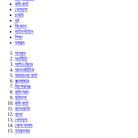
কৃষি বার্তা
খেলাধুলা
চাকরি
ধর্ম
বিনোদন
লাইফস্টাইল
শিক্ষা
স্বাস্থ্য
অপরাধ
অর্থনীতি
আইন-বিচার
আন্তর্জাতিক
আবহাওয়া বার্তা
কক্সবাজার
কিশোরগঞ্জ
কুড়িগ্রাম
কুমিল্লা
কৃষি বার্তা
খাগড়াছড়ি
খুলনা
খেলাধুলা
খোলা কলাম
গনমাধ্যাম