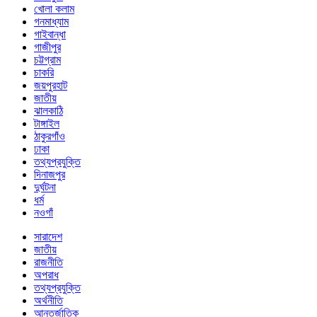
খোলা কলাম
গনমাধ্যাম
গাইবান্ধা
গাজীপুর
চট্টগ্রাম
চাকরি
জয়পুরহাট
জাতীয়
ঝালকাঠি
টাঙ্গাইল
ঠাকুরগাঁও
ঢাকা
তথ্যপ্রযুক্তি
দিনাজপুর
দুর্ঘটনা
ধর্ম
নওগাঁ
সারাদেশ
জাতীয়
রাজনীতি
অপরাধ
তথ্যপ্রযুক্তি
অর্থনীতি
আন্তর্জাতিক