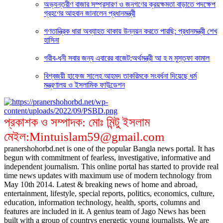
অভ্যন্তরীণ বাজার সম্প্রসারণ ও জনগণের ক্রয়ক্ষমতা বাড়াতে পদক্ষেপ
গ্রহণের আহবান জানালেন প্রধানমন্ত্রী
গণতান্ত্রিক ধারা অব্যাহত থাকায় উন্নয়ন করতে পারছি: প্রধানমন্ত্রী শেখ
হাসিনা
গরীব-ধনী সবার জন্য এবারের বাজেট:অর্থমন্ত্রী আ হ ম মুস্তফা কামাল
বিশ্বজয়ী হাফেজ সালেহ আহমদ তাকরিমকে সংবর্ধনা দিয়েছে ধর্ম
মন্ত্রণালয় ও ইসলামিক ফাউন্ডেশন
প্রকাশক ও সম্পাদক: মোঃ মিন্টু ইসলাম
মেইল:Mintuislam59@gmail.com
pranershohorbd.net is one of the popular Bangla news portal. It has
begun with commitment of fearless, investigative, informative and
independent journalism. This online portal has started to provide real
time news updates with maximum use of modern technology from
May 10th 2014. Latest & breaking news of home and abroad,
entertainment, lifestyle, special reports, politics, economics, culture,
education, information technology, health, sports, columns and
features are included in it. A genius team of Jago News has been
built with a group of countrys energetic young journalists. We are