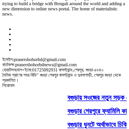
trying to build a bridge with Bengali around the world and adding a
new dimension to online news portal. The home of materialistic
news.
ইমেইল:pranershohorbd@gmail.com
বার্তাকক্ষ:pranershohorbdnews@gmail.com
হোয়াটসঅ্যাপ+ইমো:01725092931 বাসস্ট্যান্ড,শেরপুর, বগুড়া-৫৮৪০
দৈনিক প্রাণের শহর বিডি" বগুড়া শেরপুর বাসস্ট্যান্ড ও দুবলাগাড়ী, শেরপুর বগুড়া থেকে
প্রকাশিত।
শিরোনাম
বগুড়ায় সওজের নতুন সড়ক জোন
বগুড়ার শেরপুরে ফ্যামিলি কার্
বগুড়ার ধুনটে অর্থাভাবে চিক