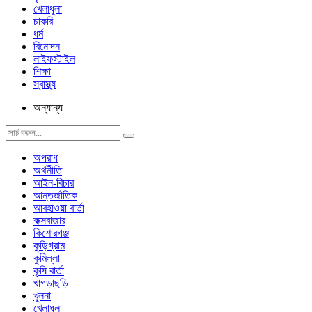
খেলাধুলা
চাকরি
ধর্ম
বিনোদন
লাইফস্টাইল
শিক্ষা
স্বাস্থ্য
অন্যান্য
অপরাধ
অর্থনীতি
আইন-বিচার
আন্তর্জাতিক
আবহাওয়া বার্তা
কক্সবাজার
কিশোরগঞ্জ
কুড়িগ্রাম
কুমিল্লা
কৃষি বার্তা
খাগড়াছড়ি
খুলনা
খেলাধুলা