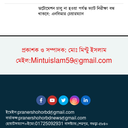
অটোমেশন চালু না হওয়া পর্যন্ত ভ্যাট নিরীক্ষা বন্ধ
থাকবে: এনবিআর চেয়ারম্যান
প্রকাশক ও সম্পাদক: মোঃ মিন্টু ইসলাম
মেইল:Mintuislam59@gmail.com
ইমেইল:pranershohorbd@gmail.com
বার্তাকক্ষ:pranershohorbdnews@gmail.com
হোয়াটসঅ্যাপ+ইমো:01725092931 বাসস্ট্যান্ড,শেরপুর, বগুড়া-৫৮৪০