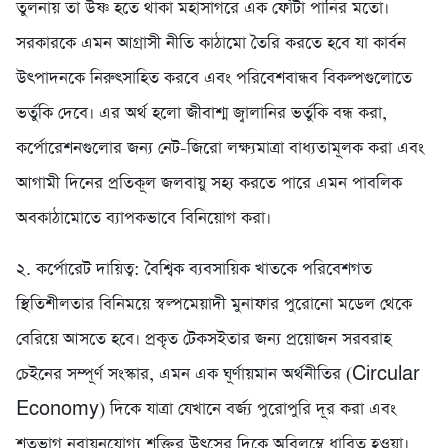
তুলনায় তা উষ্ণ হতে থাকা মহাসাগরে এক ফোঁটা পানির মতো।
সরকারকে এমন আগ্রাসী নীতি কাঠামো তৈরি করতে হবে যা কার্বন
উৎপাদনকে নিরুৎসাহিত করবে এবং পরিবেশবান্ধব বিকল্পগুলোতে
ভর্তুকি দেবে। এর অর্থ হলো জীবাশ্ম জ্বালানির ভর্তুকি বন্ধ করা,
কর্পোরেশনগুলোর জন্য নেট-জিরো লক্ষ্যমাত্রা বাধ্যতামূলক করা এবং
আগামী দিনের প্রতিকূল জলবায়ু সহ্য করতে পারে এমন পাবলিক
অবকাঠামোতে ব্যাপকভাবে বিনিয়োগ করা।
২. কর্পোরেট দায়িত্ব: বৈশ্বিক ব্যবসায়িক খাতকে পরিবেশগত
স্থিতিশীলতার বিনিময়ে স্বল্পমেয়াদী মুনাফার পুরোনো মডেল থেকে
বেরিয়ে আসতে হবে। প্রকৃত টেকসইতার জন্য প্রয়োজন সরবরাহ
চেইনের সম্পূর্ণ সংস্কার, এমন এক ঘূর্ণায়মান অর্থনীতির (Circular
Economy) দিকে যাত্রা যেখানে বর্জ্য পুরোপুরি দূর করা এবং
শতভাগ নবায়নযোগ্য শক্তির উৎসের দিকে অবিলম্বে ধাবিত হওয়া।