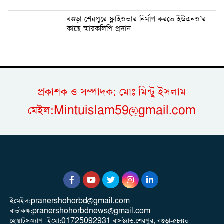
বগুড়া শেরপুরে ফ্লাইওভার নির্মাণ করতে ইউএনও’র
কাছে স্মারকলিপি প্রদান
প্রকাশক ও সম্পাদক: মোঃ মিন্টু ইসলাম
মেইল:Mintuislam59@gmail.com
ইমেইল:pranershohorbd@gmail.com
বার্তাকক্ষ:pranershohorbdnews@gmail.com
হোয়াটসঅ্যাপ+ইমো:01725092931 বাসস্ট্যান্ড,শেরপুর, বগুড়া-৫৮৪০