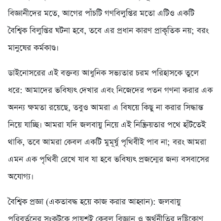
বিজ্ঞানীদের মতে, আগের পাঁচটি গণবিলুপ্তির মতো এটিও একটি
বৈশ্বিক বিলুপ্তির ঘটনা হবে, তবে এর প্রধান কারণ প্রাকৃতিক নয়; বরং
মানুষের কর্মকাণ্ড।
ডাইনোসরের এই বক্তব্য আধুনিক সভ্যতার চরম পরিহাসকে তুলে
ধরে: আমাদের ভবিষ্যৎ দেখার এবং নিজেদের পতন গণনা করার এক
অনন্য ক্ষমতা রয়েছে, তবুও আমরা এ বিষয়ে কিছু না করার সিদ্ধান্ত
নিয়ে যাচ্ছি। আমরা যদি জলবায়ু নিয়ে এই নিষ্ক্রিয়তার পথে হাঁটতেই
থাকি, তবে আমরা কেবল একটি মুমূর্ষু পৃথিবীই পাব না; বরং আমরা
এমন এক পৃথিবী রেখে যাব যা হবে ভবিষ্যৎ প্রজন্মের জন্য বসবাসের
অযোগ্য।
বৈশ্বিক প্রজ্ঞা (একতাবদ্ধ হয়ে কাজ করার আহ্বান): জলবায়ু
পরিবর্তনের সংকটকে প্রায়শই কেবল বিজ্ঞান ও অর্থনীতির দৃষ্টিকোণ