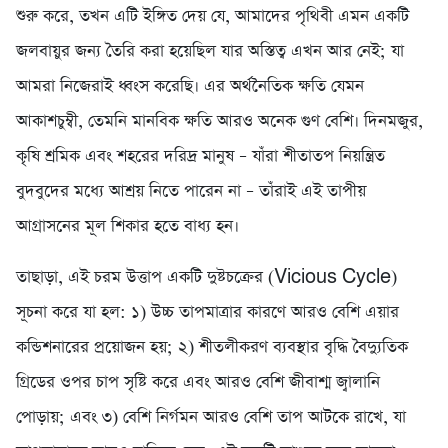
শুরু করে, তখন এটি ইঙ্গিত দেয় যে, আমাদের পৃথিবী এমন একটি
জলবায়ুর জন্য তৈরি করা হয়েছিল যার অস্তিত্ব এখন আর নেই; যা
আমরা নিজেরাই ধ্বংস করেছি। এর অর্থনৈতিক ক্ষতি যেমন
আকাশচুম্বী, তেমনি মানবিক ক্ষতি আরও অনেক গুণ বেশি। দিনমজুর,
কৃষি শ্রমিক এবং শহরের দরিদ্র মানুষ – যাঁরা শীতাতপ নিয়ন্ত্রিত
বুদবুদের মধ্যে আশ্রয় নিতে পারেন না – তাঁরাই এই তাপীয়
আগ্রাসনের মূল শিকার হতে বাধ্য হন।
তাছাড়া, এই চরম উত্তাপ একটি দুষ্টচক্রের (Vicious Cycle)
সূচনা করে যা হল: ১) উচ্চ তাপমাত্রার কারণে আরও বেশি এয়ার
কন্ডিশনারের প্রয়োজন হয়; ২) শীতলীকরণ ব্যবস্থার বৃদ্ধি বৈদ্যুতিক
গ্রিডের ওপর চাপ সৃষ্টি করে এবং আরও বেশি জীবাশ্ম জ্বালানি
পোড়ায়; এবং ৩) বেশি নির্গমন আরও বেশি তাপ আটকে রাখে, যা