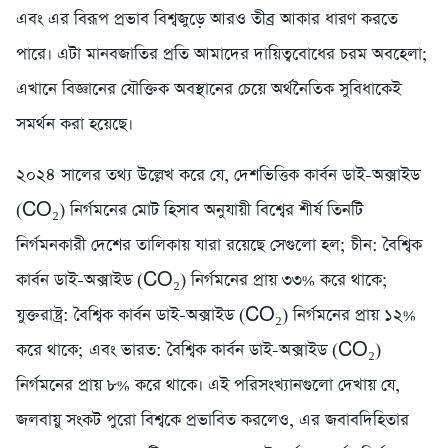
এবং এর বিরূপ প্রভাব বিশ্বজুড়ে আরও তীব্র আকার ধারণ করতে
পারে। এটা মানবজাতির প্রতি আমাদের দায়িত্ববোধের চরম অবহেলা;
এখানে বিজ্ঞানের যৌক্তিক অবস্থানের চেয়ে অর্থনৈতিক সুবিধাকেই
সমর্থন করা হয়েছে।
২০২৪ সালের তথ্য উল্লেখ করে যে, দেশভিত্তিক কার্বন ডাই-অক্সাইড
(CO₂) নির্গমনের মোট হিসাব অনুযায়ী বিশ্বের শীর্ষ তিনটি
নির্গমনকারী দেশের তালিকায় যারা রয়েছে সেগুলো হল; চীন: বৈশ্বিক
কার্বন ডাই-অক্সাইড (CO₂) নির্গমনের প্রায় ৩৩% করে থাকে;
যুক্তরাষ্ট্র: বৈশ্বিক কার্বন ডাই-অক্সাইড (CO₂) নির্গমনের প্রায় ১২%
করে থাকে; এবং ভারত: বৈশ্বিক কার্বন ডাই-অক্সাইড (CO₂)
নির্গমনের প্রায় ৮% করে থাকে। এই পরিসংখ্যানগুলো দেখায় যে,
জলবায়ু সংকট পুরো বিশ্বকে প্রভাবিত করলেও, এর জবাবদিহিতার