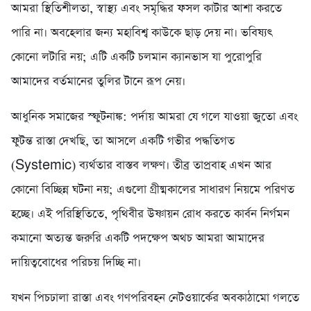
আমরা স্থিতিশীলতা, স্বাস্থ্য এবং সমৃদ্ধির ফসল কাটার আশা করতে
পারি না। অবহেলার জন্য মহাবিশ্ব কাউকে ছাড় দেয় না। ভবিষ্যৎ
কোনো লটারি নয়; এটি একটি চলমান ক্যানভাস যা পুরোপুরি
আমাদের বর্তমানের তুলির টানে রূপ নেয়।
আধুনিক সমাজের স্ফুটনাঙ্ক: পর্দায় আমরা যে গলে যাওয়া জুতো এবং
ফুটন্ত রাস্তা দেখছি, তা আসলে একটি গভীর পদ্ধতিগত
(Systemic) ব্যর্থতার বাস্তব লক্ষণ। তীব্র তাপ্রবাহ এখন আর
কোনো বিচ্ছিন্ন ঘটনা নয়; এগুলো গ্রীষ্মকালের সাধারণ নিয়মে পরিণত
হচ্ছে। এই পরিস্থিতিতে, পৃথিবীর উষ্ণায়ন রোধ করতে কার্বন নির্গমন
কমানো অত্যন্ত জরুরি একটি পদক্ষেপ অথচ আমরা আমাদের
দায়িত্ববোধের পরিচয় দিচ্ছি না।
যখন পিচঢালা রাস্তা এবং গণপরিবহন নেটওয়ার্কের অবকাঠামো গলতে