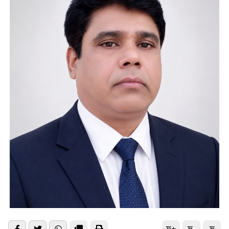
ফ+
ফ-
ফ