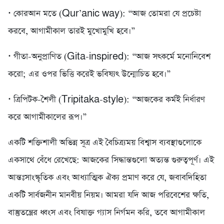
· কোরআন মতে (Qur’anic way): “আজ তোমরা যে প্রচেষ্টা
করবে, আগামীকাল তারই মুখোমুখি হবে।”
· গীতা-অনুপ্রাণিত (Gita-inspired): “আজ সৎকর্মে মনোনিবেশ
করো; এর ওপর ভিত্তি করেই ভবিষ্যৎ উন্মোচিত হবে।”
· ত্রিপিটক-শৈলী (Tripitaka-style): “আজকের কর্মই নির্ধারণ
করে আগামীকালের রূপ।”
একটি শক্তিশালী অভিন্ন সূত্র এই বৈচিত্র্যময় বিশ্বাস ব্যবস্থাগুলোকে
একসাথে বেঁধে রেখেছে: আজকের সিদ্ধান্তগুলো অত্যন্ত গুরুত্বপূর্ণ। এই
আন্তঃসাংস্কৃতিক এবং আধ্যাত্মিক ঐক্য প্রমাণ করে যে, জবাবদিহিতা
একটি সার্বজনীন মানবীয় নিয়ম। আমরা যদি আজ পরিবেশের ক্ষতি,
বাস্তুতন্ত্রের ধ্বংস এবং বিষাক্ত গ্যাস নির্গমন করি, তবে আগামীকাল