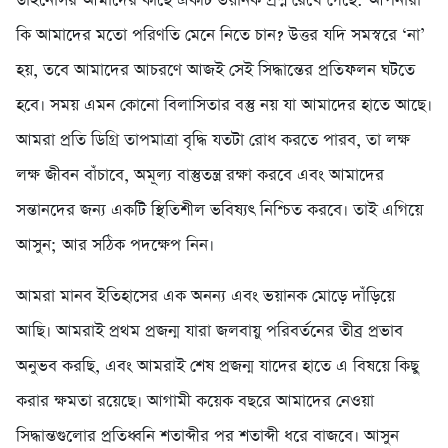
ডাইনোসর আমাদের কাছে একটি ভয়ানক প্রশ্ন রেখে গেছে: আপনারা
কি আমাদের মতো পরিণতি মেনে নিতে চান? উত্তর যদি সমস্বরে ‘না’
হয়, তবে আমাদের আচরণে আজই সেই সিদ্ধান্তের প্রতিফলন ঘটতে
হবে। সময় এমন কোনো বিলাসিতার বস্তু নয় যা আমাদের হাতে আছে।
আমরা প্রতি ডিগ্রি তাপমাত্রা বৃদ্ধি যতটা রোধ করতে পারব, তা লক্ষ
লক্ষ জীবন বাঁচাবে, অমূল্য বাস্তুতন্ত্র রক্ষা করবে এবং আমাদের
সন্তানদের জন্য একটি স্থিতিশীল ভবিষ্যৎ নিশ্চিত করবে। তাই এগিয়ে
আসুন; আর সঠিক পদক্ষেপ নিন।
আমরা মানব ইতিহাসের এক অনন্য এবং ভয়ানক মোড়ে দাঁড়িয়ে
আছি। আমরাই প্রথম প্রজন্ম যারা জলবায়ু পরিবর্তনের তীব্র প্রভাব
অনুভব করছি, এবং আমরাই শেষ প্রজন্ম যাদের হাতে এ বিষয়ে কিছু
করার ক্ষমতা রয়েছে। আগামী কয়েক বছরে আমাদের নেওয়া
সিদ্ধান্তগুলোর প্রতিধ্বনি শতাব্দীর পর শতাব্দী ধরে বাজবে। আসুন