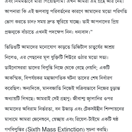
এবং নির্মমভাবে মারা গিয়েছিলাম। এখন আমরা এই গ্রহে আর নেই।
আপনারা কি এই জলবায়ু পরিবর্তনের কারণে আমাদের মতো পরিণতি
ভোগ করতে চান? সময় দ্রুত ফুরিয়ে যাচ্ছে। তাই আপনাদের প্রিয়
প্রজন্মকে বাঁচাতে এখনই পদক্ষেপ নিন। ধন্যবাদ।”
ভিডিওটি আমাদের মনোযোগ কাড়তে ডিজিটাল চাতুর্যের আশ্রয়
নিলেও, এর পেছনের মূল যুক্তিটি শিউরে ওঠার মতো সত্য।
ডাইনোসররা তাদের বিলুপ্তি নিজে থেকে বেছে নেয়নি; একটি
আকস্মিক, বিপর্যয়কর মহাজাগতিক ঘটনা তাদের শেষ নির্ধারণ
করেছিল। অন্যদিকে, মানবজাতি নিজেই সক্রিয়ভাবে নিজের চুড়ান্ত
অধ্যায়টি লিখছে। আমরাই সেই গ্রহাণু। জীবাশ্ম জ্বালানির ওপর
আমাদের অবিরাম নির্ভরতা, বন উজাড় এবং টেকসইহীন শিল্পায়নের
মাধ্যমে আমরা জেনেশুনে, স্বেচ্ছায় এবং রিয়েল-টাইমে একটি ষষ্ঠ
গণবিলুপ্তির (Sixth Mass Extinction) সূচনা করছি।