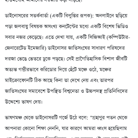
ইতিমধ্যেই আমাদের দরজায় কড়া নাড়ছে।
ডাইনোসরের সতর্কবার্তা (একটি বিলুপ্তির রূপক): অনলাইনে ছড়িয়ে
পড়া জলবায়ু বিষয়ক অসংখ্য কনটেন্টের মধ্যে একটি বিশেষ ভিডিও
সবার নজর কেড়েছে। এতে দেখা যায়, একটি সিজিআই (কম্পিউটার-
জেনারেটেড ইমেজারি) ডাইনোসর জাতিসংঘের সাধারণ পরিষদের
দরজা ভেঙে ভেতরে ঢুকে পড়ছে। সেই প্রাগৈতিহাসিক বিশাল জীবটি
অত্যন্ত গম্ভীরভাবে করিডোর দিয়ে হেঁটে মঞ্চে ওঠে, মঞ্চের
মাইক্রোফোনটি ঠিক আছে কিনা তা দেখে নেয় এবং তারপর
জাতিসংঘের সমাবেশে উপস্থিত বিশ্বনেতা ও উচ্চপদস্থ প্রতিনিধিদের
উদ্দেশ্যে ভাষণ দেয়।
ভাষণমঞ্চ থেকে ডাইনোসরটি গর্জে উঠে বলে: “গ্রহাণুর পতন থেকে
আপনারা কোনো শিক্ষা নেননি, যার কারণে আমরা ধ্বংস হয়েছিলাম