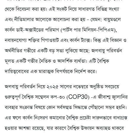
থেকে বিবেচনা করা হয়। এই সংকট নিয়ে সাধারণত বিভিন্ন সংখ্যা
এবং নীতিমালার আলোকে আলোচনা করা হয় – যেমন: বায়ুমণ্ডলে
কার্বন ডাই-অক্সাইডের পরিমাণ (পার্টস পার মিলিয়ন-পিপিএম),
নবায়নযোগ্য শক্তির গিগাওয়াট এবং কার্বন ট্যাক্স। কিন্তু এই বিজ্ঞান ও
অর্থনীতির গভীরে একটি বড় সত্য লুকিয়ে আছে: জলবায়ু পরিবর্তন
মূলত একটি গভীর নৈতিক ও আদর্শিক ব্যর্থতা। এটি বৈশ্বিক
দায়িত্ববোধের এক মারাত্মক বিপর্যয়কে নির্দেশ করে।
জলবায়ু পরিবর্তন নিয়ে ২০২৫ সালের নভেম্বরে অনুষ্ঠিত সবচেয়ে
গুরুত্বপূর্ণ বৈশ্বিক সম্মেলন কপ-৩০ (COP30) -এ জীবাশ্ম জ্বালানির
ব্যবহার সংক্রান্ত বিষয়ে কোন সর্বসম্মত সিদ্ধান্তে পৌঁছানো সম্ভব হয়নি।
এর ফলে কার্বন নিঃসরণ কমানোর বৈশ্বিক প্রচেষ্টা দারুনভাবে বাধাগ্রস্ত
হওয়ার আশঙ্কা রয়েছে, যার কারণে বৈশ্বিক উষ্ণায়ন অব্যাহত থাকবে