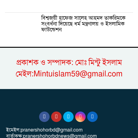
বিশ্বজয়ী হাফেজ সালেহ আহমদ তাকরিমকে
সংবর্ধনা দিয়েছে ধর্ম মন্ত্রণালয় ও ইসলামিক
ফাউন্ডেশন
প্রকাশক ও সম্পাদক: মোঃ মিন্টু ইসলাম
মেইল:Mintuislam59@gmail.com
ইমেইল:pranershohorbd@gmail.com
বার্তাকক্ষ:pranershohorbdnews@gmail.com