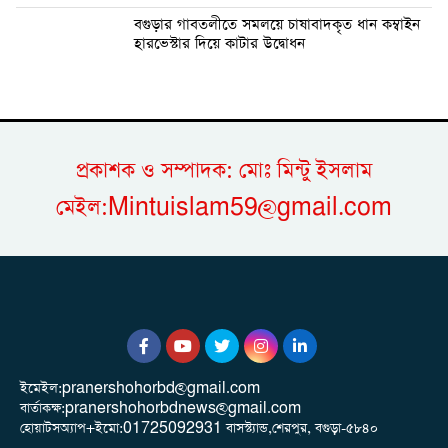
বগুড়ার গাবতলীতে সমলয়ে চাষাবাদকৃত ধান কম্বাইন
হারভেস্টার দিয়ে কাটার উদ্বোধন
প্রকাশক ও সম্পাদক: মোঃ মিন্টু ইসলাম
মেইল:Mintuislam59@gmail.com
ইমেইল:pranershohorbd@gmail.com
বার্তাকক্ষ:pranershohorbdnews@gmail.com
হোয়াটসঅ্যাপ+ইমো:01725092931 বাসস্ট্যান্ড,শেরপুর, বগুড়া-৫৮৪০