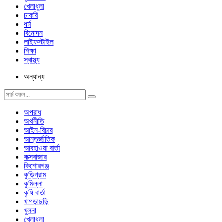
খেলাধুলা
চাকরি
ধর্ম
বিনোদন
লাইফস্টাইল
শিক্ষা
স্বাস্থ্য
অন্যান্য
অপরাধ
অর্থনীতি
আইন-বিচার
আন্তর্জাতিক
আবহাওয়া বার্তা
কক্সবাজার
কিশোরগঞ্জ
কুড়িগ্রাম
কুমিল্লা
কৃষি বার্তা
খাগড়াছড়ি
খুলনা
খেলাধুলা