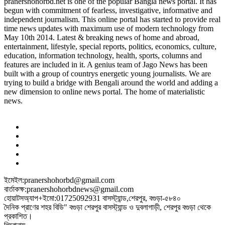
pranershohorbd.net is one of the popular Bangla news portal. It has
begun with commitment of fearless, investigative, informative and
independent journalism. This online portal has started to provide real
time news updates with maximum use of modern technology from
May 10th 2014. Latest & breaking news of home and abroad,
entertainment, lifestyle, special reports, politics, economics, culture,
education, information technology, health, sports, columns and
features are included in it. A genius team of Jago News has been
built with a group of countrys energetic young journalists. We are
trying to build a bridge with Bengali around the world and adding a
new dimension to online news portal. The home of materialistic
news.
ইমেইল:pranershohorbd@gmail.com
বার্তাকক্ষ:pranershohorbdnews@gmail.com
হোয়াটসঅ্যাপ+ইমো:01725092931 বাসস্ট্যান্ড,শেরপুর, বগুড়া-৫৮৪০
দৈনিক প্রাণের শহর বিডি" বগুড়া শেরপুর বাসস্ট্যান্ড ও দুবলাগাড়ী, শেরপুর বগুড়া থেকে
প্রকাশিত।