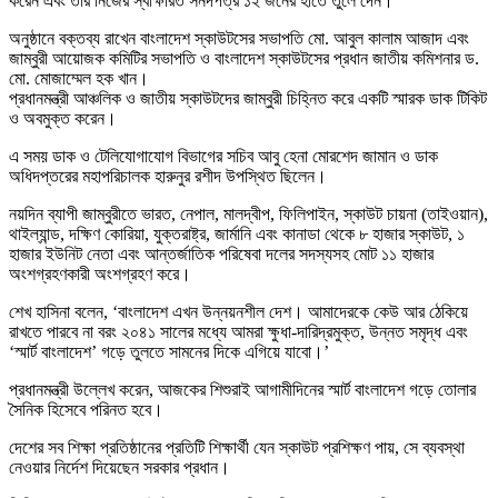
করেন এবং তাঁর নিজের স্বাক্ষরিত সনদপত্র ১২ জনের হাতে তুলে দেন।
অনুষ্ঠানে বক্তব্য রাখেন বাংলাদেশ স্কাউটসের সভাপতি মো. আবুল কালাম আজাদ এবং
জাম্বুরী আয়োজক কমিটির সভাপতি ও বাংলাদেশ স্কাউটসের প্রধান জাতীয় কমিশনার ড.
মো. মোজাম্মেল হক খান।
প্রধানমন্ত্রী আঞ্চলিক ও জাতীয় স্কাউটদের জাম্বুরী চিহ্নিত করে একটি স্মারক ডাক টিকিট
ও অবমুক্ত করেন।
এ সময় ডাক ও টেলিযোগাযোগ বিভাগের সচিব আবু হেনা মোরশেদ জামান ও ডাক
অধিদপ্তরের মহাপরিচালক হারুনুর রশীদ উপস্থিত ছিলেন।
নয়দিন ব্যাপী জাম্বুরীতে ভারত, নেপাল, মালদ্বীপ, ফিলিপাইন, স্কাউট চায়না (তাইওয়ান),
থাইল্যান্ড, দক্ষিণ কোরিয়া, যুক্তরাষ্ট্র, জার্মানি এবং কানাডা থেকে ৮ হাজার স্কাউট, ১
হাজার ইউনিট নেতা এবং আন্তর্জাতিক পরিষেবা দলের সদস্যসহ মোট ১১ হাজার
অংশগ্রহণকারী অংশগ্রহণ করে।
শেখ হাসিনা বলেন, ‘বাংলাদেশ এখন উন্নয়নশীল দেশ। আমাদেরকে কেউ আর ঠেকিয়ে
রাখতে পারবে না বরং ২০৪১ সালের মধ্যে আমরা ক্ষুধা-দারিদ্রমুক্ত, উন্নত সমৃদ্ধ এবং
‘স্মার্ট বাংলাদেশ’ গড়ে তুলতে সামনের দিকে এগিয়ে যাবো।’
প্রধানমন্ত্রী উল্লেখ করেন, আজকের শিশুরাই আগামীদিনের স্মার্ট বাংলাদেশ গড়ে তোলার
সৈনিক হিসেবে পরিনত হবে।
দেশের সব শিক্ষা প্রতিষ্ঠানের প্রতিটি শিক্ষার্থী যেন স্কাউট প্রশিক্ষণ পায়, সে ব্যবস্থা
নেওয়ার নির্দেশ দিয়েছেন সরকার প্রধান।