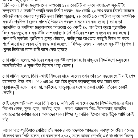
তিনি বলেন, শিক্ষা মন্ত্রণালয়ের আওতায় ১৪০ কোটি টাকা ব্যয়ে বাংলাদেশ স্কাউটিং
সম্প্রসারণ ও স্কাউট শতাব্দি ভবন নির্মাণ প্রকল্প, ৪৮ কোটি ২৩ লাখ ব্যয়ে সিলেট অঞ্চলে
মৌলভীবাজার জেলায় স্কাউট ভবন নির্মাণ প্রকল্প, ৪৮ কোটি ৫৩ লাখ টাকা ব্যয়ে আঞ্চলিক
স্কাউট প্রশিক্ষণ কেন্দ্র লালমাই উন্নয়ন প্রকল্প বাস্তবায়ন করা হচ্ছে। তা ছাড়া
প্রাথমিক ও গণশিক্ষা মন্ত্রণালয়ের আওতায় ৩৫ কোটি ৪০ লাখ টাকা ব্যয়ে প্রাথমিক
বিদ্যালয়সমূহে কাব স্কাউটিং সম্প্রসারণের ৪র্থ পর্যায়ের প্রকল্প বাস্তবায়ন করা হচ্ছে।
পাশাপাশি স্কাউট প্রশিক্ষণ কেন্দ্র মৌচাক, গাজীপুরের আওতায় বনভূমি বিনাশ না করার
শর্তে আরো ৯৫ একর ভূমি বরাদ্দ করা হয়েছে। বিভিন্ন জেলা ও অঞ্চলে স্কাউট প্রশিক্ষণ
কেন্দ্র নির্মাণের লক্ষে জমি বরাদ্দ দেয়া হয়েছে।
শেখ হাসিনা বলেন, আমাদের লক্ষ্য স্কাউট সম্প্রসারণের মাধ্যমে শিশু-কিশোর-যুবাদের
আত্মনির্ভরশীল ও সুনাগরিক হিসেবে গড়ে তোলা।
শেখ হাসিনা বলেন, তিনি যখনই শিশুদের মাঝে আসেন তখন তাঁর ১০ বছরের ছোট ভাই শেখ
রাসেলকে খঁজে পান। ‘৭৫ এর ১৫ আগষ্টের নৃশংস হত্যাকান্ডের কথা স্মরণ করে
প্রধানমন্ত্রী বলেন, বাবা, মা, ভাইদের, ভাতৃবধুদের সঙ্গে ঘাতকরা সেদিন তাঁকেও রেহাই
দেয়নি।
সেই প্রেক্ষাপট স্মরণ করে তিনি বলেন, আমি চাই আমাদের দেশের শিশু-কিশোরদের জীবন
নিরাপদ হোক, সুন্দর হোক, অর্থবহ হোক। কারণ, আজকের শিশু-কিশোররাই আগামীর
বাংলাদেশের কর্ণধার হবে। আমাদের সকল শিশুরা সুনাগরিক হিসেবে গড়ে উঠুক আমি তা-ই
চাই।
অনেক ঘাত-প্রতিঘাত পেরিয়ে তাঁর সরকার বাংলাদেশকে আজকের অবস্থানে টেনে এনেছে
উল্লেখ করে তিনি বলেন, যে বাংলাদেশ ২০২২ সালে আমরা দেখেছি এই বাংলাদেশ কিন্তু