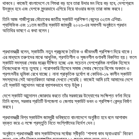
থাকবে। কাজেই বাংলাদেশে যে শিশুরা বড় হবে তারা উদার মন নিয়ে বড় হবে, দেশপ্রেমে
উদ্বুদ্ধ হবে এবং দেশকে সুন্দরভাবে এগিয়ে নিয়ে যাওয়ার জন্য তারা কাজ করবে।
তিনি আজ গাজীপুরের মৌচাকের জাতীয় স্কাউট প্রশিক্ষণ কেন্দ্রে ৩২তম এশিয়া-
প্যাসিফিক এবং ১১তম জাতীয় স্কাউট জাম্বুরী ২০২৩-এর সমাপনী অনুষ্ঠানে প্রধান
অতিথির ভাষণে এ কথা বলেন।
প্রধানমন্ত্রী বলেন, স্কাউটিং নতুন প্রজন্মকে নৈতিক ও জীবনধর্মী প্রশিক্ষণ দিয়ে থাকে।
এর মাধ্যমে তরুণদের মাঝে আধুনিক, প্রগতিশীল ও সৃজনশীল গুণাবলী বিকশিত হয়। ফলে
স্কাউট সদস্যরা সেবার মন্ত্রে দীক্ষিত হচ্ছে এবং সচেতন দেশপ্রেমিক নাগরিক হিসেবে
নিজেদেরকে গড়ে তুলছে। পরোপকারি হিসেবে সমাজ সেবার ক্ষেত্রে বিশেষ অবদান ও
প্রশংসনীয় ভূমিকা রেখে যাচ্ছে। নানা প্রাকৃতিক দুর্যোগ বা কোভিড-১৯ কালীন স্কাউট
সদস্যদের সেই আন্তরিকতা আমরা দেখতে পেয়েছি। কাজেই আমি চাই আমাদের দেশে
এই স্কাউট আন্দোলন আরো ব্যাপকভাবে গড়ে উঠুক।
দেশে স্কাউট আন্দোলন জোরদার করতে তাঁর সরকারের উদ্যোগের সংক্ষিপ্ত বর্ণনা দিয়ে
তিনি বলেন, সরকার প্রতিটি উপজেলা ও জেলায় স্কাউট ভবন ও প্রশিক্ষণ কেন্দ্র নির্মাণ
করবে।
প্রধানমন্ত্রী বিশ্ব স্কাউটস জাম্বুরী ভবিষ্যতে বাংলাদেশে অনুষ্ঠিত হবে বলে আশাবাদ
ব্যক্ত করে এ লক্ষে প্রস্তুতি নিতে সংশ্লিষ্টদের নির্দেশ দেন।
অনুষ্ঠানে প্রধানমন্ত্রী কাব স্কাউটসদের সর্বোচ্চ স্বীকৃতি ‘শাপলা কাব অ্যাওয়ার্ড’ বিতরণ