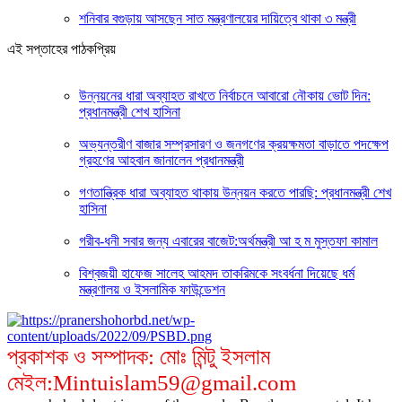
শনিবার বগুড়ায় আসছেন সাত মন্ত্রণালয়ের দায়িত্বে থাকা ৩ মন্ত্রী
এই সপ্তাহের পাঠকপ্রিয়
উন্নয়নের ধারা অব্যাহত রাখতে নির্বাচনে আবারো নৌকায় ভোট দিন:
প্রধানমন্ত্রী শেখ হাসিনা
অভ্যন্তরীণ বাজার সম্প্রসারণ ও জনগণের ক্রয়ক্ষমতা বাড়াতে পদক্ষেপ
গ্রহণের আহবান জানালেন প্রধানমন্ত্রী
গণতান্ত্রিক ধারা অব্যাহত থাকায় উন্নয়ন করতে পারছি: প্রধানমন্ত্রী শেখ
হাসিনা
গরীব-ধনী সবার জন্য এবারের বাজেট:অর্থমন্ত্রী আ হ ম মুস্তফা কামাল
বিশ্বজয়ী হাফেজ সালেহ আহমদ তাকরিমকে সংবর্ধনা দিয়েছে ধর্ম
মন্ত্রণালয় ও ইসলামিক ফাউন্ডেশন
প্রকাশক ও সম্পাদক: মোঃ মিন্টু ইসলাম
মেইল:Mintuislam59@gmail.com