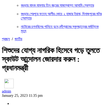
বগুড়ায় মাদক মামলায় তিন বছরের সাজাপ্রাপ্ত আসামি গ্রেপ্তার
বগুড়ার শেরপুরে ফতেহ আলীর কোচে ২ হাজার ইয়াবা, দিনাজপুরের মনির
গ্রেপ্তার
নাটোরের চলনবিলের পানিতে ডুবে নন্দীগ্রামের স্কুলছাত্রের মর্মান্তিক
মৃত্যু
প্রচ্ছদ
/
জাতীয়
শিশুদের যোগ্য নাগরিক হিসেবে গড়ে তুলতে
স্কাউট আন্দোলন জোরদার করুন :
প্রধানমন্ত্রী
admin
January 25, 2023 11:35 pm