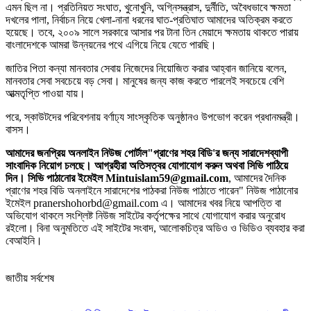
এমন ছিল না। প্রতিনিয়ত সংঘাত, খুনোখুনি, অগ্নিসন্ত্রাস, দুর্নীতি, অবৈধভাবে ক্ষমতা
দখলের পালা, নির্বাচন নিয়ে খেলা-নানা ধরনের ঘাত-প্রতিঘাত আমাদের অতিক্রম করতে
হয়েছে। তবে, ২০০৯ সালে সরকারে আসার পর টানা তিন মেয়াদে ক্ষমতায় থাকতে পারায়
বাংলাদেশকে আমরা উন্নয়নের পথে এগিয়ে নিয়ে যেতে পারছি।
জাতির পিতা কন্যা মানবতার সেবায় নিজেদের নিয়োজিত করার আহ্বান জানিয়ে বলেন,
মানবতার সেবা সবচেয়ে বড় সেবা। মানুষের জন্য কাজ করতে পারলেই সবচেয়ে বেশি
আত্মতৃপ্তি পাওয়া যায়।
পরে, স্কাউটদের পরিবেশনায় বর্ণাঢ্য সাংস্কৃতিক অনুষ্ঠানও উপভোগ করেন প্রধানমন্ত্রী।
বাসস।
আমাদের জনপ্রিয় অনলাইন নিউজ পোর্টাল"প্রাণের শহর বিডি'র জন্য সারাদেশব্যাপী
সাংবাদিক নিয়োগ চলছে। আগ্রহীরা অতিসত্বর যোগাযোগ করুন অথবা সিভি পাঠিয়ে
দিন। সিভি পাঠানোর ইমেইল Mintuislam59@gmail.com
, আমাদের দৈনিক
প্রাণের শহর বিডি অনলাইনে সারাদেশের পাঠকরা নিউজ পাঠাতে পারেন" নিউজ পাঠানোর
ইমেইল pranershohorbd@gmail.com এ। আমাদের খবর নিয়ে আপত্তি বা
অভিযোগ থাকলে সংশ্লিষ্ট নিউজ সাইটের কর্তৃপক্ষের সাথে যোগাযোগ করার অনুরোধ
রইলো। বিনা অনুমতিতে এই সাইটের সংবাদ, আলোকচিত্র অডিও ও ভিডিও ব্যবহার করা
বেআইনি।
জাতীয় সর্বশেষ