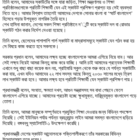
তিনি বলেন, আমাদের স্কাউটের সঙ্গে যারা জড়িত, শিক্ষা মন্ত্রণালয় ও শিক্ষা
প্রতিষ্ঠানগুলোকে প্রতিটি শিক্ষার্থী যেন এই স্কাউট প্রশিক্ষণ প্রাপ্ত হয় সেই ব্যবস্থা
নিতে হবে। আমার বিশ্বাস তাহলেই আমাদের দেশকে সোনার বাংলা বা ‘স্মার্ট বাংলাদেশ’
হিসেবে গড়ার উপযুক্ত নাগরিক তৈরি হবে।
শেখ হাসিনা জানান, দেশের সকল শিক্ষা প্রতিষ্ঠানে দ’ুটি করে স্কাউট দল বা রোভার
স্কাউট গঠন করার নির্দেশ দেওয়া হয়েছে।
তিনি বলেন, ছেলেদের পাশাপাশি গার্ল স্কাউট বা মাদ্রাসাসমূহে স্কাউট যেন গঠন করা হয়
সে বিষয়ে কাজ করতে হবে সকলকে।
সরকার প্রধান বলেন, আমাদের লক্ষ্য হচ্ছে বাংলাদেশকে আমরা এগিয়ে নিয়ে যাব। আর
সেই লক্ষ্য নিয়েই আমরা কিন্তু কাজ করে যাচ্ছি। আমি চাই আমাদের প্রত্যেক শিক্ষার্থী
এখানে শুধু বাছা বাছা কয়েক জন নয়, প্রাইমারি স্কুল থেকে শুরু করে যে পর্যন্ত স্কাউটিং
করা যায়, এখন যদিও আমাদের ২২ লাখ সদস্য আছে কিন্তু ২০৩০ সালের মধ্যে ত্রিশ
লাখ স্কাউট করা হবে। আমার লক্ষ্য হবে প্রতিটি শিক্ষার্থী যেন স্কাউট প্রশিক্ষণ পায়।
প্রধানমন্ত্রী বলেন, সংঘাত, ক্ষমতা দখল, আগুন সন্ত্রাসসহ সব বাধা পেছনে ফেলে
বাংলাদেশ এগিয়ে যাচ্ছে। আমাদের প্রচেষ্টা হচ্ছে ক্ষুধামুক্ত, দারিদ্র্যমুক্ত বাংলাদেশ গড়ে
তোলা।
তিনি বলেন, আমরা মানুষকে সম্পূর্ণভাবে প্রযুক্তি শিক্ষা দেওয়ার জন্য বিভিন্ন পদক্ষেপ
নিয়েছি। সেই ইউনিয়ন পর্যায় পর্যন্ত ব্রডব্র্যান্ড লাইন আমরা সমস্ত বাংলাদেশে ছড়িয়ে
দিয়েছি। বঙ্গবন্ধু স্যাটেলাইট-১ উৎক্ষেপণ করেছি।
প্রধানমন্ত্রী দেশের স্কাউট আন্দোলনকে শক্তিশালীকরণে তাঁর সরকারের বিভিন্ন
উদ্যোগসমূহ তুলে ধরেন।