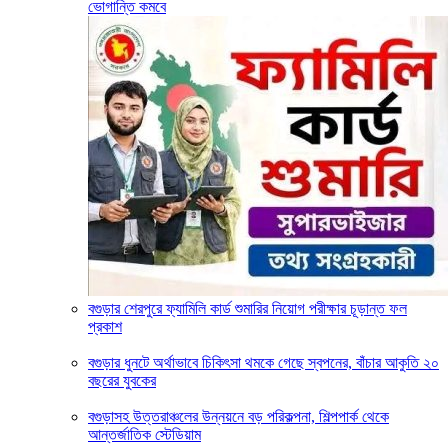
ভোগান্তি কমবে
বগুড়ার শেরপুরে ফ্যামিলি কার্ড শুমারির নিয়োগ পরীক্ষার চূড়ান্ত ফল
প্রকাশ
বগুড়ার ধুনটে অর্থাভাবে চিকিৎসা থমকে গেছে স্বপনের, বাঁচার আকুতি ২০
বছরের যুবকের
বগুড়াসহ উত্তরাঞ্চলের উন্নয়নে বড় পরিকল্পনা, শিল্পপার্ক থেকে
আন্তর্জাতিক স্টেডিয়াম