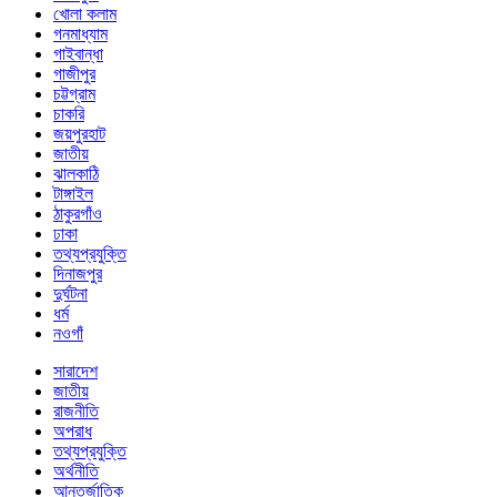
খোলা কলাম
গনমাধ্যাম
গাইবান্ধা
গাজীপুর
চট্টগ্রাম
চাকরি
জয়পুরহাট
জাতীয়
ঝালকাঠি
টাঙ্গাইল
ঠাকুরগাঁও
ঢাকা
তথ্যপ্রযুক্তি
দিনাজপুর
দুর্ঘটনা
ধর্ম
নওগাঁ
সারাদেশ
জাতীয়
রাজনীতি
অপরাধ
তথ্যপ্রযুক্তি
অর্থনীতি
আন্তর্জাতিক