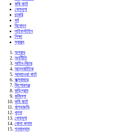
কৃষি বার্তা
খেলাধুলা
চাকরি
ধর্ম
বিনোদন
লাইফস্টাইল
শিক্ষা
স্বাস্থ্য
অপরাধ
অর্থনীতি
আইন-বিচার
আন্তর্জাতিক
আবহাওয়া বার্তা
কক্সবাজার
কিশোরগঞ্জ
কুড়িগ্রাম
কুমিল্লা
কৃষি বার্তা
খাগড়াছড়ি
খুলনা
খেলাধুলা
খোলা কলাম
গনমাধ্যাম