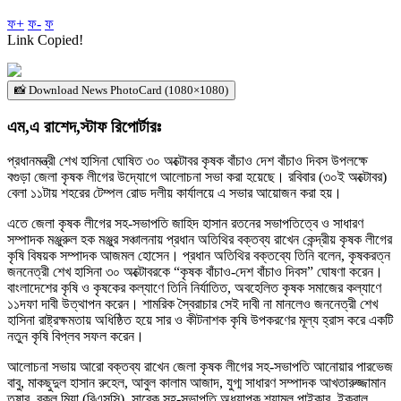
ফ+
ফ-
ফ
Link Copied!
📸 Download News PhotoCard (1080×1080)
এম,এ রাশেদ,স্টাফ রিপোর্টারঃ
প্রধানমন্ত্রী শেখ হাসিনা ঘোষিত ৩০ অক্টোবর কৃষক বাঁচাও দেশ বাঁচাও দিবস উপলক্ষে
বগুড়া জেলা কৃষক লীগের উদ্যোগে আলোচনা সভা করা হয়েছে। রবিবার (৩০ই অক্টোবর)
বেলা ১১টায় শহরের টেম্পল রোড দলীয় কার্যালয়ে এ সভার আয়োজন করা হয়।
এতে জেলা কৃষক লীগের সহ-সভাপতি জাহিদ হাসান রতনের সভাপতিত্বে ও সাধারণ
সম্পাদক মঞ্জুরুল হক মঞ্জুর সঞ্চালনায় প্রধান অতিথির বক্তব্য রাখেন কেন্দ্রীয় কৃষক লীগের
কৃষি বিষয়ক সম্পাদক আজমল হোসেন। প্রধান অতিথির বক্তব্যে তিনি বলেন, কৃষকরত্ন
জননেত্রী শেখ হাসিনা ৩০ অক্টোবরকে “কৃষক বাঁচাও-দেশ বাঁচাও দিবস” ঘোষণা করেন।
বাংলাদেশের কৃষি ও কৃষকের কল্যাণে তিনি নির্যাতিত, অবহেলিত কৃষক সমাজের কল্যাণে
১১দফা দাবী উত্থাপন করেন। শামরিক স্বৈরাচার সেই দাবী না মানলেও জননেত্রী শেখ
হাসিনা রাষ্ট্রক্ষমতায় অধিষ্ঠিত হয়ে সার ও কীটনাশক কৃষি উপকরণের মূল্য হ্রাস করে একটি
নতুন কৃষি বিপ্লব সফল করেন।
আলোচনা সভায় আরো বক্তব্য রাখেন জেলা কৃষক লীগের সহ-সভাপতি আনোয়ার পারভেজ
বাবু, মাকছুদুল হাসান রুহেল, আবুল কালাম আজাদ, যুগ্ম সাধারণ সম্পাদক আখতারুজ্জামান
তুষার, বকুল মিয়া (বিএসসি), সাবেক সহ-সভাপতি অধ্যাপক শ্যামল পাইকার, ইকবাল