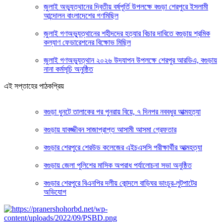
জুলাই অভ্যুত্থানের দ্বিতীয় বর্ষপূর্তি উপলক্ষে বগুড়া শেরপুরে ইসলামী
আন্দোলন বাংলাদেশের গণমিছিল
জুলাই গণঅভ্যুত্থানের শহীদদের হত্যার বিচার দাবিতে বগুড়ায় শ্রমিক
কল্যাণ ফেডারেশনের বিক্ষোভ মিছিল
জুলাই গণঅভ্যুত্থান ২০২৬ উদযাপন উপলক্ষে শেরপুর আরডিএ, বগুড়ায়
নানা কর্মসূচি অনুষ্ঠিত
এই সপ্তাহের পাঠকপ্রিয়
বগুড়া ধুনটে তালাকের পর পুনরায় বিয়ে, ৭ দিনপর নববধুর আত্মহত্যা
বগুড়ায় যাবজ্জীবন সাজাপ্রাপ্ত আসামী আসমা গ্রেফতার
বগুড়ার শেরপুরে শেরউড কলেজের এইচএসসি পরীক্ষার্থীর আত্মহত্যা
বগুড়ায় জেলা পুলিশের মাসিক অপরাধ পর্যালোচনা সভা অনুষ্ঠিত
বগুড়ার শেরপুরে বিএনপির দলীয় কোন্দলে বাড়িঘর ভাংচুর-লুটপাটের
অভিযোগ