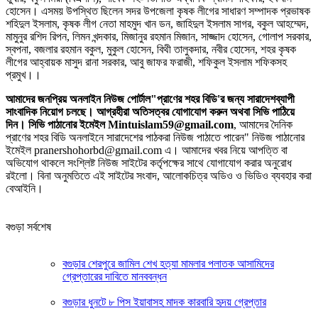
হোসেন। এসময় উপস্থিত ছিলেন সদর উপজেলা কৃষক লীগের সাধারণ সম্পাদক প্রভাষক
শহিদুল ইসলাম, কৃষক লীগ নেতা মাহমুদ খান ডন, জাহিদুল ইসলাম সাগর, বকুল আহম্মেদ,
মামুনুর রশিদ রিপন, লিমন খন্দকার, মিজানুর রহমান মিজান, সাজ্জাদ হোসেন, গোলাপ সরকার,
স্বপনা, বজলার রহমান বকুল, মুকুল হোসেন, বিথী তালুকদার, নবীর হোসেন, শহর কৃষক
লীগের আহ্বায়ক মাসুদ রানা সরকার, আবু জাফর ফরাজী, শফিকুল ইসলাম শফিকসহ
প্রমুখ।।
আমাদের জনপ্রিয় অনলাইন নিউজ পোর্টাল"প্রাণের শহর বিডি'র জন্য সারাদেশব্যাপী
সাংবাদিক নিয়োগ চলছে। আগ্রহীরা অতিসত্বর যোগাযোগ করুন অথবা সিভি পাঠিয়ে
দিন। সিভি পাঠানোর ইমেইল Mintuislam59@gmail.com
, আমাদের দৈনিক
প্রাণের শহর বিডি অনলাইনে সারাদেশের পাঠকরা নিউজ পাঠাতে পারেন" নিউজ পাঠানোর
ইমেইল pranershohorbd@gmail.com এ। আমাদের খবর নিয়ে আপত্তি বা
অভিযোগ থাকলে সংশ্লিষ্ট নিউজ সাইটের কর্তৃপক্ষের সাথে যোগাযোগ করার অনুরোধ
রইলো। বিনা অনুমতিতে এই সাইটের সংবাদ, আলোকচিত্র অডিও ও ভিডিও ব্যবহার করা
বেআইনি।
বগুড়া সর্বশেষ
বগুড়ার শেরপুরে জামিল শেখ হত্যা মামলার পলাতক আসামিদের
গ্রেপ্তারের দাবিতে মানববন্ধন
বগুড়ার ধুনটে ৮ পিস ইয়াবাসহ মাদক কারবারি হৃদয় গ্রেপ্তার