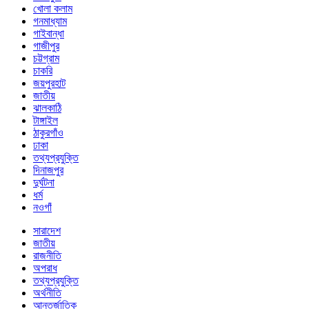
খোলা কলাম
গনমাধ্যাম
গাইবান্ধা
গাজীপুর
চট্টগ্রাম
চাকরি
জয়পুরহাট
জাতীয়
ঝালকাঠি
টাঙ্গাইল
ঠাকুরগাঁও
ঢাকা
তথ্যপ্রযুক্তি
দিনাজপুর
দুর্ঘটনা
ধর্ম
নওগাঁ
সারাদেশ
জাতীয়
রাজনীতি
অপরাধ
তথ্যপ্রযুক্তি
অর্থনীতি
আন্তর্জাতিক