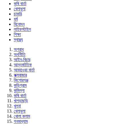
কৃষি বার্তা
খেলাধুলা
চাকরি
ধর্ম
বিনোদন
লাইফস্টাইল
শিক্ষা
স্বাস্থ্য
অপরাধ
অর্থনীতি
আইন-বিচার
আন্তর্জাতিক
আবহাওয়া বার্তা
কক্সবাজার
কিশোরগঞ্জ
কুড়িগ্রাম
কুমিল্লা
কৃষি বার্তা
খাগড়াছড়ি
খুলনা
খেলাধুলা
খোলা কলাম
গনমাধ্যাম