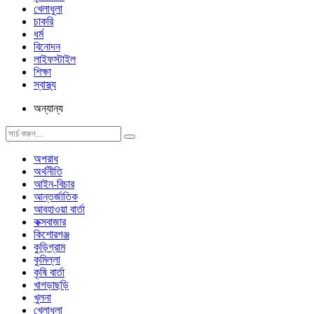
খেলাধুলা
চাকরি
ধর্ম
বিনোদন
লাইফস্টাইল
শিক্ষা
স্বাস্থ্য
অন্যান্য
অপরাধ
অর্থনীতি
আইন-বিচার
আন্তর্জাতিক
আবহাওয়া বার্তা
কক্সবাজার
কিশোরগঞ্জ
কুড়িগ্রাম
কুমিল্লা
কৃষি বার্তা
খাগড়াছড়ি
খুলনা
খেলাধুলা